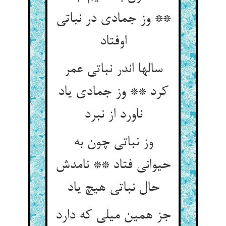
** وز جمادی در نباتی
اوفتاد
سالها اندر نباتی عمر
کرد ** وز جمادی یاد
ناورد از نبرد
وز نباتی چون به
حیوانی فتاد ** نامدش
حال نباتی هیچ یاد
جز همین میلی که دارد