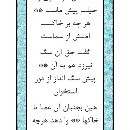
حیلت پیش ماست **
هر چه بر خاکست
اصلش از سماست
گفت حق آن سگ
نیرزد هم به آن **
پیش سگ انداز از دور
استخوان
هین بجنبان آن عصا تا
خاکها ** وا دهد هرچه