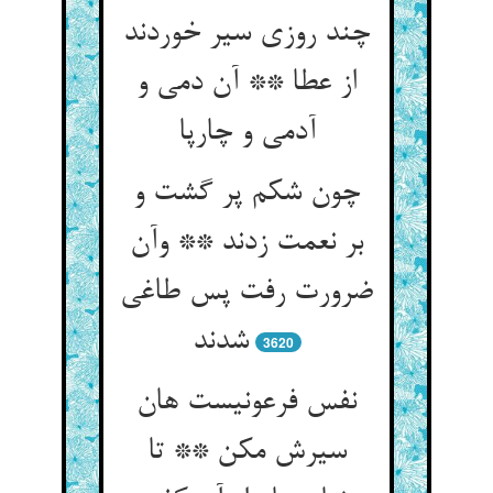
چند روزی سیر خوردند
از عطا ** آن دمی و
آدمی و چارپا
چون شکم پر گشت و
بر نعمت زدند ** وآن
ضرورت رفت پس طاغی
شدند
3620
نفس فرعونیست هان
سیرش مکن ** تا