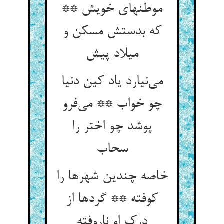
موطنهای خویش **
که بدستش مسکن و
میلاد پیش
می‌نیارد یاد کین دنیا
چو خواب ** می‌فرو
پوشد چو اختر را
سحاب
خاصه چندین شهرها را
کوفته ** گردها از
درک او ناروفته