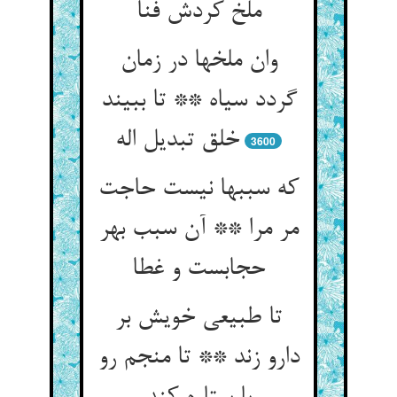
ملخ کردش فنا
وان ملخها در زمان
گردد سیاه ** تا ببیند
خلق تبدیل اله
3600
که سببها نیست حاجت
مر مرا ** آن سبب بهر
حجابست و غطا
تا طبیعی خویش بر
دارو زند ** تا منجم رو