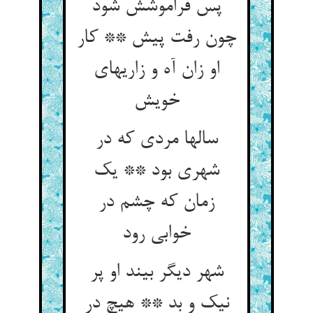
پس فراموشش شود
چون رفت پیش ** کار
او زان آه و زاریهای
خویش
سالها مردی که در
شهری بود ** یک
زمان که چشم در
خوابی رود
شهر دیگر بیند او پر
نیک و بد ** هیچ در