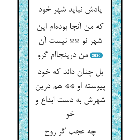
یادش نیاید شهر خود
که من آنجا بوده‌ام این
شهر نو ** نیست آن
من درینجاام گرو
3630
بل چنان داند که خود
پیوسته او ** هم درین
شهرش به دست ابداع و
خو
چه عجب گر روح