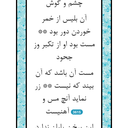
چشم و گوش
آن بلیس از خمر
خوردن دور بود **
مست بود او از تکبر وز
جحود
مست آن باشد که آن
بیند که نیست ** زر
نماید آنچ مس و
آهنیست
3615
این سخن پایان ندارد