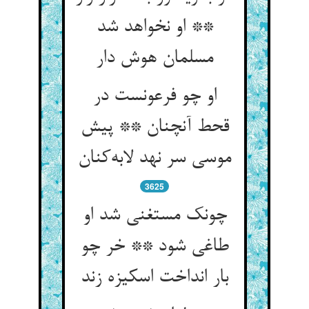
** او نخواهد شد
مسلمان هوش دار
او چو فرعونست در
قحط آنچنان ** پیش
موسی سر نهد لابه‌کنان
3625
چونک مستغنی شد او
طاغی شود ** خر چو
بار انداخت اسکیزه زند