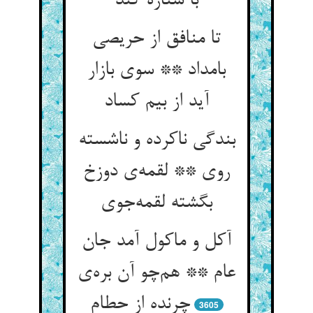
با ستاره کند
تا منافق از حریصی
بامداد ** سوی بازار
آید از بیم کساد
بندگی ناکرده و ناشسته
روی ** لقمه‌ی دوزخ
بگشته لقمه‌جوی
آکل و ماکول آمد جان
عام ** هم‌چو آن بره‌ی
چرنده از حطام
3605