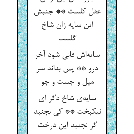
عقل کلست ** جنبش
این سایه زان شاخ
گلست
سایه‌اش فانی شود آخر
درو ** پس بداند سر
میل و جست و جو
سایه‌ی شاخ دگر ای
نیکبخت ** کی بجنبد
گر نجنبد این درخت