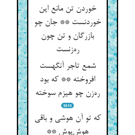
خوردن تن مانع این
خوردنست ** جان چو
بازرگان و تن چون
ره‌زنست
شمع تاجر آنگهست
افروخته ** که بود
ره‌زن چو هیزم سوخته
3610
که تو آن هوشی و باقی
هوش‌پوش **