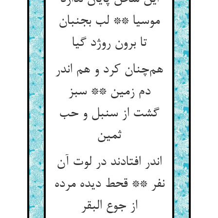
موسیا ** لب بجنبان
تا برون روژد گیا
هم‌چنان کرد و هم اندر
دم زمین ** سبز
گشت از سنبل و حب
ثمین
اندر افتادند در لوت آن
نفر ** قحط دیده مرده
از جوع البقر