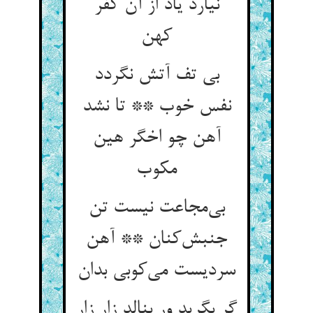
نیارد یاد از آن کفر
کهن
بی تف آتش نگردد
نفس خوب ** تا نشد
آهن چو اخگر هین
مکوب
بی‌مجاعت نیست تن
جنبش‌کنان ** آهن
سردیست می‌کوبی بدان
گر بگرید ور بنالد زار زار