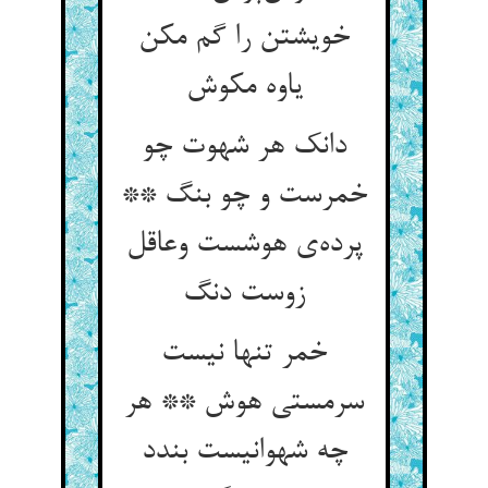
خویشتن را گم مکن
یاوه مکوش
دانک هر شهوت چو
خمرست و چو بنگ **
پرده‌ی هوشست وعاقل
زوست دنگ
خمر تنها نیست
سرمستی هوش ** هر
چه شهوانیست بندد