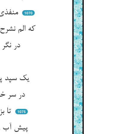
منفذی داری به بحر ای آبگیر ** ننگ دار از آب جستن از غدیر
1070
که الم نشرح نه شرحت هست باز ** چون شدی تو شرح‌جو و کدیه‌ساز
در نگر در شرح دل در اندرون ** تا نیاید طعنه‌ی لا تبصرون
یک سپد پر نان ترا بی‌فرق سر ** تو همی خواهی لب نان در به در
در سر خود پیچ هل خیره‌سری ** رو در دل زن چرا بر هر دری
تا بزانویی میان آب‌جو ** غافل از خود زین و آن تو آب جو
1075
پیش آب و پس هم آب با مدد ** چشمها را پیش سد و خلف سد