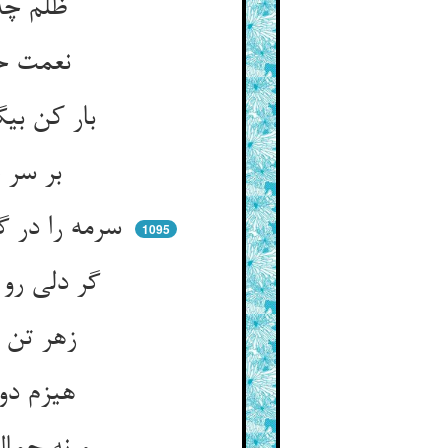
ظلم چه بود وضع در ناموضعی ** که نباشد جز بلا را منبعی
نعمت حق را به جان و عقل ده ** نه به طبع پر زحیر پر گره
بار کن بیگار غم را بر تنت ** بر دل و جان کم نه آن جان کندنت
بر سر عیسی نهاده تنگ بار ** خر سکیزه می‌زند در مرغزار
سرمه را در گوش کردن شرط نیست ** کار دل را جستن از تن شرط نیست
1095
گر دلی رو ناز کن خواری مکش ** ور تنی شکر منوش و زهر چش
زهر تن را نافعست و قند بد ** تن همان بهتر که باشد بی‌مدد
هیزم دوزخ تنست و کم کنش ** ور بروید هیزمی رو بر کنش