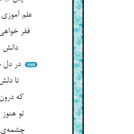
علم آموزی طریقش قولی است ** حرفت آموزی طریقش فعلی است
فقر خواهی آن به صحبت قایمست ** نه زبانت کار می‌آید نه دست
دانش آن را ستاند جان ز جان ** نه ز راه دفتر و نه از زبان
در دل سالک اگر هست آن رموز ** رمزدانی نیست سالک را هنوز
1065
تا دلش را شرح آن سازد ضیا ** پس الم نشرح بفرماید خدا
که درون سینه شرحت داده‌ایم ** شرح اندر سینه‌ات بنهاده‌ایم
تو هنوز از خارج آن را طالبی ** محلبی از دیگران چون حالبی
چشمه‌ی شیرست در تو بی‌کنار ** تو چرا می‌شیر جویی از تغار