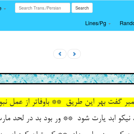
le
Search
Lines/Pg
Rand