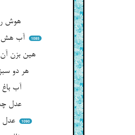
هوش را توزیع کردی بر جهات ** می‌نیرزد تره‌ای آن ترهات
آب هش را می‌کشد هر بیخ خار ** آب هوشت چون رسد سوی ثمار
1085
هین بزن آن شاخ بد را خو کنش ** آب ده این شاخ خوش را نو کنش
هر دو سبزند این زمان آخر نگر ** کین شود باطل از آن روید ثمر
آب باغ این را حلال آن را حرام ** فرق را آخر ببینی والسلام
عدل چه بود آب ده اشجار را ** ظلم چه بود آب دادن خار را
عدل وضع نعمتی در موضعش ** نه بهر بیخی که باشد آبکش
1090