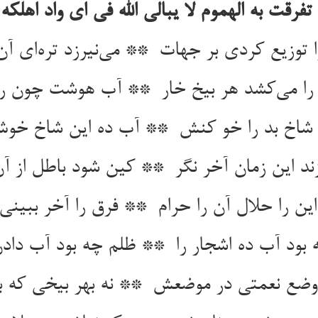
تفرقت به الهموم لا یبالی الله فی ای واد اهلکه