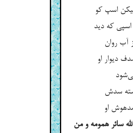
له سائر همومه و من