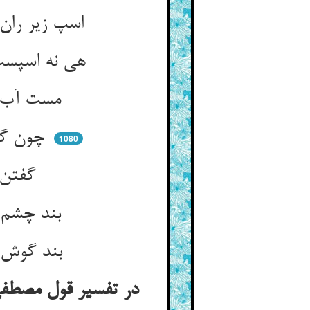
اسپ زیر ران و فارس اسپ‌جو ** چیست این گفت اسپ لیکن اسپ کو
هی نه اسپست این به زیر تو پدید ** گفت آری لیک خود اسپی که دید
مست آب و پیش روی اوست آن ** اندر آب و بی‌خبر ز آب روان
چون گهر در بحر گوید بحر کو ** وآن خیال چون صدف دیوار او
1080
گفتن آن کو حجابش می‌شود ** ابر تاب آفتابش می‌شود
بند چشم اوست هم چشم بدش ** عین رفع سد او گشته سدش
بند گوش او شده هم هوش او ** هوش با حق دار ای مدهوش او
در تفسیر قول مصطفی 