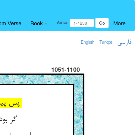
om Verse
Book
More
Verse:
Go
فارسی
Türkçe
English
1051-1100
پس پیمبر گفت بهر این طریق ** باوفاتر از عمل نبود رفیق
گر بود نیکو ابد یارت شود ** ور بود بد در لحد مارت شود