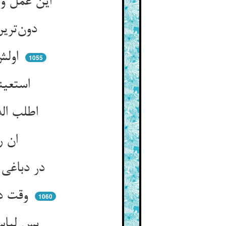
این عمل وین کسب در راه سداد ** کی توان کرد ای پدر بی‌اوستاد
دون‌ترین کسبی که در عالم رود ** هیچ بی‌ارشاد استادی بود
اولش علمست آنگاهی عمل ** تا دهد بر بعد مهلت یا اجل
1055
استعینوا فی‌الحرف یا ذا النهی ** من کریم صالح من اهلها
اطلب الدر اخی وسط الصدف ** واطلب الفن من ارباب الحرف
ان رایتم ناصحین انصفوا ** بادروا التعلیم لا تستنکفوا
در دباغی گر خلق پوشید مرد ** خواجگی خواجه را آن کم نکرد
وقت دم آهنگر ار پوشید دلق ** احتشام او نشد کم پیش خلق
1060
پس لباس کبر بیرون کن ز تن ** ملبس ذل پوش در آموختن