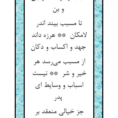
و بن
تا مسبب بیند اندر
لامکان ** هرزه داند
جهد و اکساب و دکان
از مسبب می‌رسد هر
خیر و شر ** نیست
اسباب و وسایط ای
پدر
جز خیالی منعقد بر