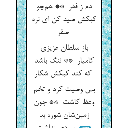
دم ز فقر ** هم‌چو
کبکش صید کن ای نره
صقر
باز سلطان عزیزی
کامیار ** ننگ باشد
که کند کبکش شکار
بس وصیت کرد و تخم
وعظ کاشت ** چون
زمین‌شان شوره بد