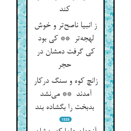
کند
ز انبیا ناصح‌تر و خوش
لهجه‌تر ** کی بود
کی گرفت دمشان در
حجر
زانچ کوه و سنگ درکار
آمدند ** می‌نشد
بدبخت را بگشاده بند
1535