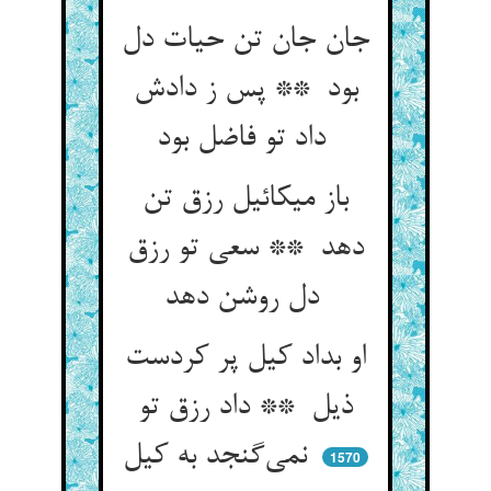
جان جان تن حیات دل
بود ** پس ز دادش
داد تو فاضل بود
باز میکائیل رزق تن
دهد ** سعی تو رزق
دل روشن دهد
او بداد کیل پر کردست
ذیل ** داد رزق تو
نمی‌گنجد به کیل
1570