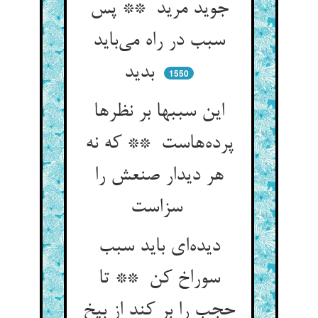
جوید مرید ** پس
سبب در راه می‌باید
بدید
1550
این سببها بر نظرها
پرده‌هاست ** که نه
هر دیدار صنعش را
سزاست
دیده‌ای باید سبب
سوراخ کن ** تا
حجب را بر کند از بیخ