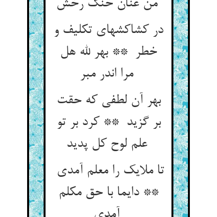
من عنان خنگ رخش
در کشاکشهای تکلیف و
خطر ** بهر لله هل
مرا اندر مبر
بهر آن لطفی که حقت
بر گزید ** کرد بر تو
علم لوح کل پدید
تا ملایک را معلم آمدی
** دایما با حق مکلم
آمدی