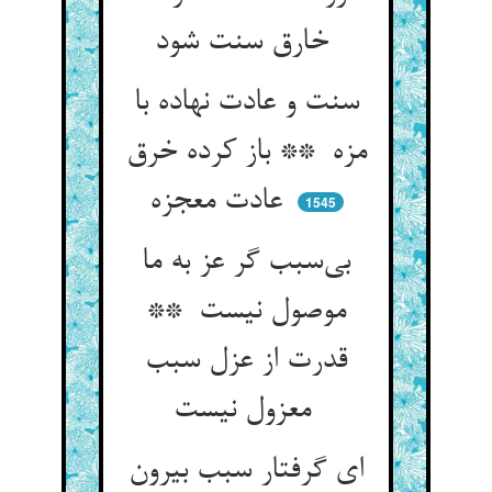
خارق سنت شود
سنت و عادت نهاده با
مزه ** باز کرده خرق
عادت معجزه
1545
بی‌سبب گر عز به ما
موصول نیست **
قدرت از عزل سبب
معزول نیست
ای گرفتار سبب بیرون