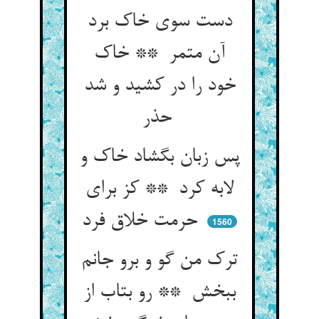
دست سوی خاک برد
آن متمر ** خاک
خود را در کشید و شد
حذر
پس زبان بگشاد خاک و
لابه کرد ** کز برای
حرمت خلاق فرد
1560
ترک من گو و برو جانم
ببخش ** رو بتاب از