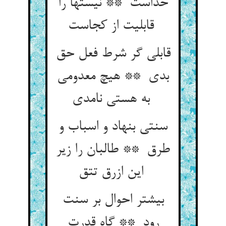
خداست ** نیستها را
قابلیت از کجاست
قابلی گر شرط فعل حق
بدی ** هیچ معدومی
به هستی نامدی
سنتی بنهاد و اسباب و
طرق ** طالبان را زیر
این ازرق تتق
بیشتر احوال بر سنت
رود ** گاه قدرت