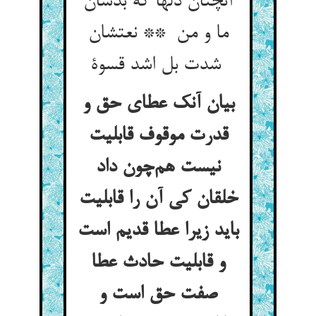
آنچنان دلها که بدشان
ما و من ** نعتشان
شدت بل اشد قسوة
بیان آنک عطای حق و
قدرت موقوف قابلیت
نیست هم‌چون داد
خلقان کی آن را قابلیت
باید زیرا عطا قدیم است
و قابلیت حادث عطا
صفت حق است و