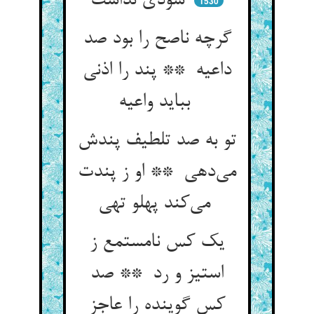
سودی نداشت
1530
گرچه ناصح را بود صد
داعیه ** پند را اذنی
بباید واعیه
تو به صد تلطیف پندش
می‌دهی ** او ز پندت
می‌کند پهلو تهی
یک کس نامستمع ز
استیز و رد ** صد
کس گوینده را عاجز