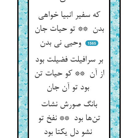
که سفیر انبیا خواهی
بدن ** تو حیات جان
وحیی نی بدن
1565
بر سرافیلت فضیلت بود
از آن ** کو حیات تن
بود تو آن جان
بانگ صورش نشات
تن‌ها بود ** نفخ تو
نشو دل یکتا بود