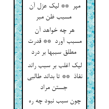
مپر ** لیک عزل آن
مسبب ظن مبر
هر چه خواهد آن
مسبب آورد ** قدرت
مطلق سببها بر درد
لیک اغلب بر سبب راند
نفاذ ** تا بداند طالبی
جستن مراد
چون سبب نبود چه ره