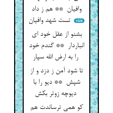
وافیان ** هم ز داد
تست شهد وافیان
1525
بشنو از عقل خود ای
انباردار ** گندم خود
را به ارض الله سپار
تا شود آمن ز دزد و از
شپش ** دیو را با
دیوچه زوتر بکش
کو همی ترساندت هم