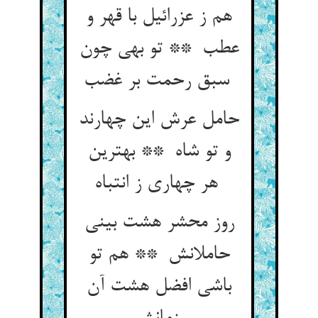
هم ز عزرائیل با قهر و
عطب ** تو بهی چون
سبق رحمت بر غضب
حامل عرش این چهارند
و تو شاه ** بهترین
هر چهاری ز انتباه
روز محشر هشت بینی
حاملانش ** هم تو
باشی افضل هشت آن