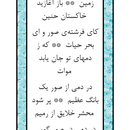
زمین ** باز آغازید
خاکستان حنین
کای فرشته‌ی صور و ای
بحر حیات ** که ز
دمهای تو جان یابد
موات
در دمی از صور یک
بانگ عظیم ** پر شود
محشر خلایق از رمیم
در دمی در صور گویی