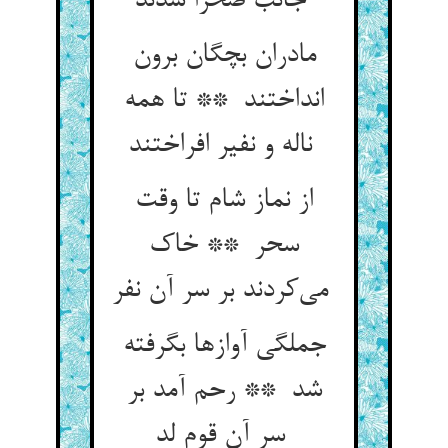
جانب صحرا شدند
مادران بچگان برون
انداختند ** تا همه
ناله و نفیر افراختند
از نماز شام تا وقت
سحر ** خاک
می‌کردند بر سر آن نفر
جملگی آوازها بگرفته
شد ** رحم آمد بر
سر آن قوم لد