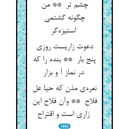
چشم تر ** من
چگونه گشتمی
استیزه‌گر
دعوت زاریست روزی
پنج بار ** بنده را که
در نماز آ و بزار
نعره‌ی مذن که حیا عل
فلاح ** وآن فلاح این
زاری است و اقتراح
1600