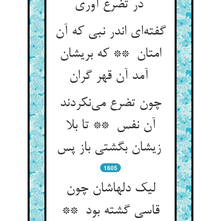
در تضرع آوری
گفته‌ای اندر نبی که آن
امتان ** که بریشان
آمد آن قهر گران
چون تضرع می‌نکردند
آن نفس ** تا بلا
زیشان بگشتی باز پس
1605
لیک دلهاشان چون
قاسی گشته بود **