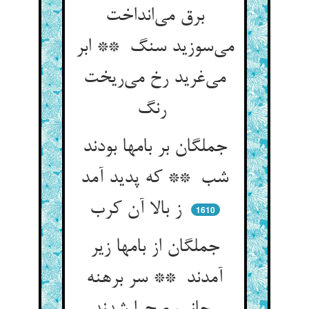
برق می‌انداخت
می‌سوزید سنگ ** ابر
می‌غرید رخ می‌ریخت
رنگ
جملگان بر بامها بودند
شب ** که پدید آمد
ز بالا آن کرب
1610
جملگان از بامها زیر
آمدند ** سر برهنه