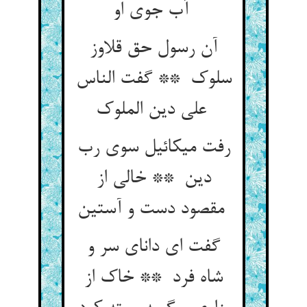
آب جوی او
آن رسول حق قلاوز
سلوک ** گفت الناس
علی دین الملوک
رفت میکائیل سوی رب
دین ** خالی از
مقصود دست و آستین
گفت ای دانای سر و
شاه فرد ** خاک از