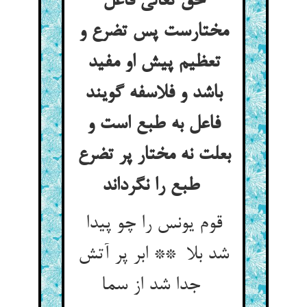
حق تعالی فاعل
مختارست پس تضرع و
تعظیم پیش او مفید
باشد و فلاسفه گویند
فاعل به طبع است و
بعلت نه مختار پر تضرع
طبع را نگرداند
قوم یونس را چو پیدا
شد بلا ** ابر پر آتش
جدا شد از سما