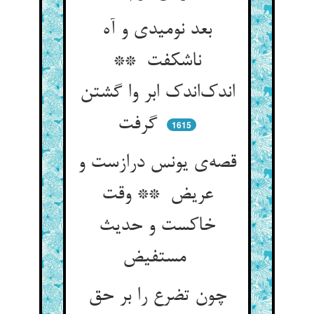
بعد نومیدی و آه
ناشکفت **
اندک‌اندک ابر وا گشتن
گرفت
1615
قصه‌ی یونس درازست و
عریض ** وقت
خاکست و حدیث
مستفیض
چون تضرع را بر حق