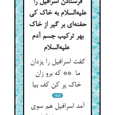
فرستادن اسرافیل را
علیه‌السلام به خاک کی
حفنه‌ای بر گیر از خاک
بهر ترکیب جسم آدم
علیه‌السلام
گفت اسرافیل را یزدان
ما ** که برو زان
خاک پر کن کف بیا
1620
آمد اسرافیل هم سوی