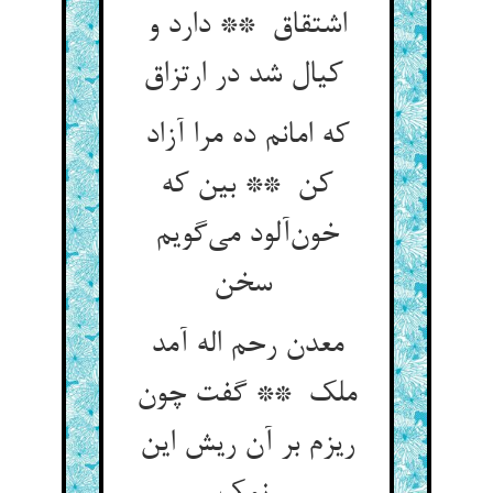
اشتقاق ** دارد و
کیال شد در ارتزاق
که امانم ده مرا آزاد
کن ** بین که
خون‌آلود می‌گویم
سخن
معدن رحم اله آمد
ملک ** گفت چون
ریزم بر آن ریش این