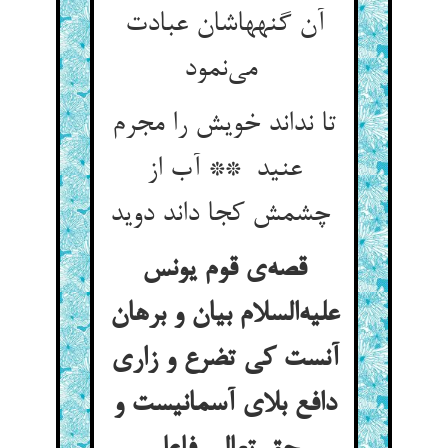
آن گنههاشان عبادت
می‌نمود
تا نداند خویش را مجرم
عنید ** آب از
چشمش کجا داند دوید
قصه‌ی قوم یونس
علیه‌السلام بیان و برهان
آنست کی تضرع و زاری
دافع بلای آسمانیست و