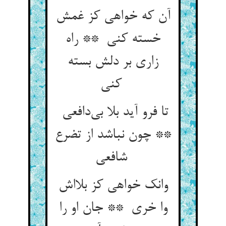
آن که خواهی کز غمش
خسته کنی ** راه
زاری بر دلش بسته
کنی
تا فرو آید بلا بی‌دافعی
** چون نباشد از تضرع
شافعی
وانک خواهی کز بلااش
وا خری ** جان او را