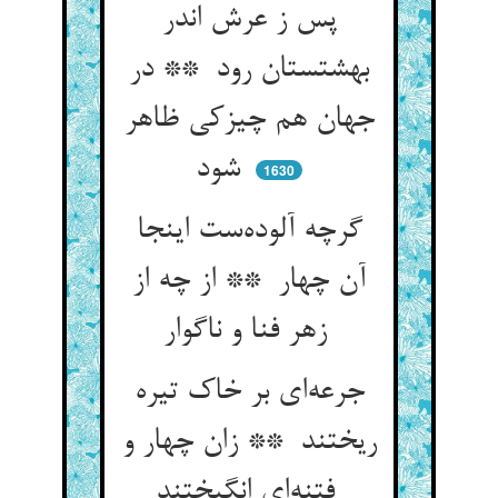
پس ز عرش اندر
بهشتستان رود ** در
جهان هم چیزکی ظاهر
شود
1630
گرچه آلوده‌ست اینجا
آن چهار ** از چه از
زهر فنا و ناگوار
جرعه‌ای بر خاک تیره
ریختند ** زان چهار و
فتنه‌ای انگیختند