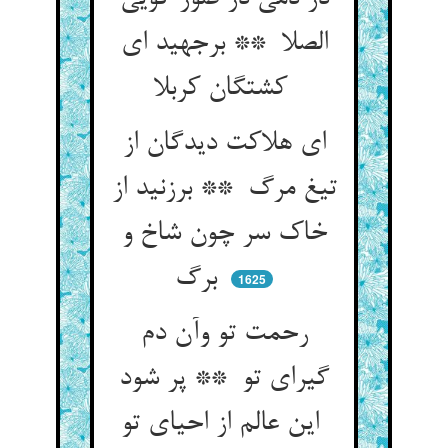
الصلا ** برجهید ای
کشتگان کربلا
ای هلاکت دیدگان از
تیغ مرگ ** برزنید از
خاک سر چون شاخ و
برگ
1625
رحمت تو وآن دم
گیرای تو ** پر شود
این عالم از احیای تو