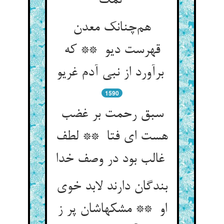
نمک
هم‌چنانک معدن
قهرست دیو ** که
برآورد از نبی آدم غریو
1590
سبق رحمت بر غضب
هست ای فتا ** لطف
غالب بود در وصف خدا
بندگان دارند لابد خوی
او ** مشکهاشان پر ز