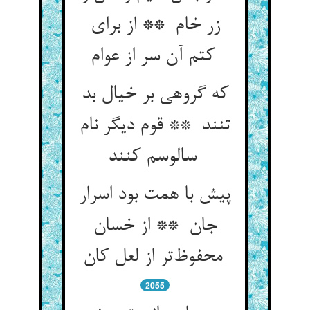
زر خام ** از برای
کتم آن سر از عوام
که گروهی بر خیال بد
تنند ** قوم دیگر نام
سالوسم کنند
پیش با همت بود اسرار
جان ** از خسان
محفوظ‌تر از لعل کان
2055