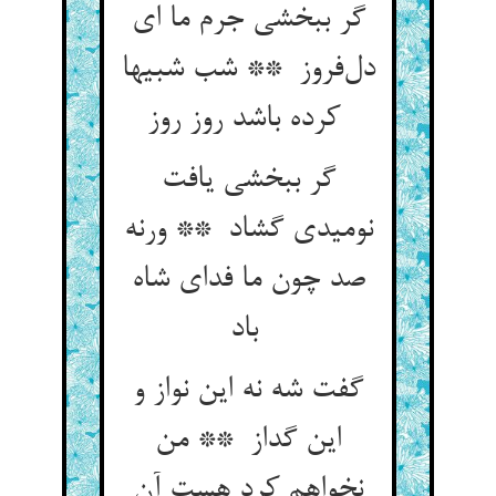
گر ببخشی جرم ما ای
دل‌فروز ** شب شبیها
کرده باشد روز روز
گر ببخشی یافت
نومیدی گشاد ** ورنه
صد چون ما فدای شاه
باد
گفت شه نه این نواز و
این گداز ** من
نخواهم کرد هست آن