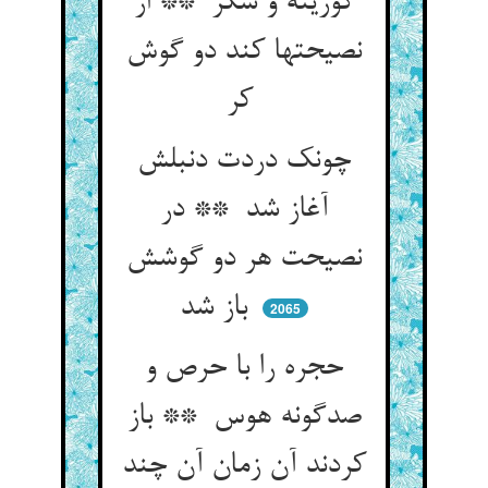
گوزینه و شکر ** از
نصیحتها کند دو گوش
کر
چونک دردت دنبلش
آغاز شد ** در
نصیحت هر دو گوشش
باز شد
2065
حجره را با حرص و
صدگونه هوس ** باز
کردند آن زمان آن چند