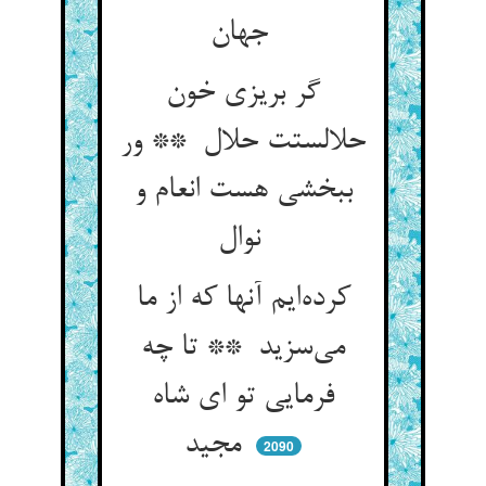
جهان
گر بریزی خون
حلالستت حلال ** ور
ببخشی هست انعام و
نوال
کرده‌ایم آنها که از ما
می‌سزید ** تا چه
فرمایی تو ای شاه
مجید
2090