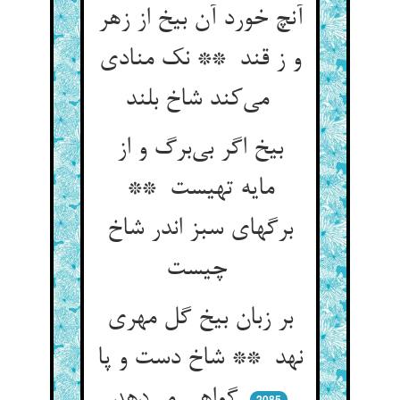
آنچ خورد آن بیخ از زهر
و ز قند ** نک منادی
می‌کند شاخ بلند
بیخ اگر بی‌برگ و از
مایه تهیست **
برگهای سبز اندر شاخ
چیست
بر زبان بیخ گل مهری
نهد ** شاخ دست و پا
گواهی می‌دهد
2085