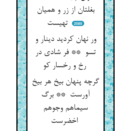
بغلتان از زر و همیان
تهیست
2080
ور نهان کردید دینار و
تسو ** فر شادی در
رخ و رخسار کو
گرچه پنهان بیخ هر بیخ
آورست ** برگ
سیماهم وجوهم
اخضرست