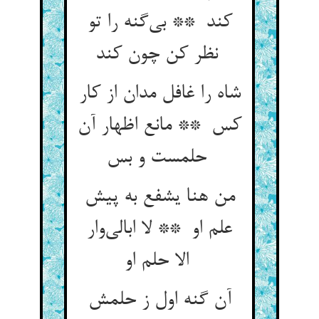
کند ** بی‌گنه را تو
نظر کن چون کند
شاه را غافل مدان از کار
کس ** مانع اظهار آن
حلمست و بس
من هنا یشفع به پیش
علم او ** لا ابالی‌وار
الا حلم او
آن گنه اول ز حلمش