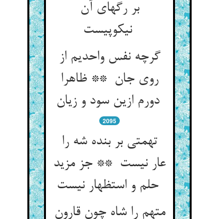
بر رگهای آن
نیکوپیست
گرچه نفس واحدیم از
روی جان ** ظاهرا
دورم ازین سود و زیان
2095
تهمتی بر بنده شه را
عار نیست ** جز مزید
حلم و استظهار نیست
متهم را شاه چون قارون