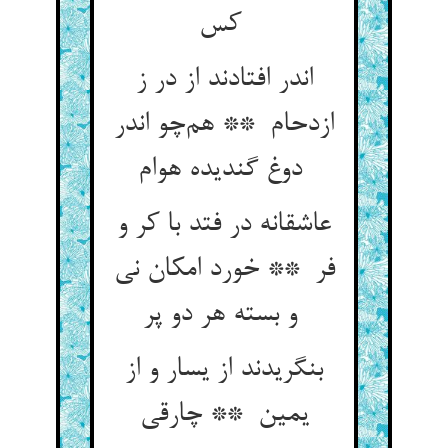
کس
اندر افتادند از در ز
ازدحام ** هم‌چو اندر
دوغ گندیده هوام
عاشقانه در فتد با کر و
فر ** خورد امکان نی
و بسته هر دو پر
بنگریدند از یسار و از
یمین ** چارقی