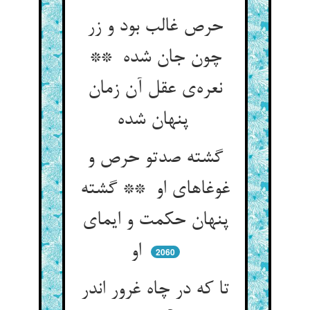
حرص غالب بود و زر
چون جان شده **
نعره‌ی عقل آن زمان
پنهان شده
گشته صدتو حرص و
غوغاهای او ** گشته
پنهان حکمت و ایمای
او
2060
تا که در چاه غرور اندر