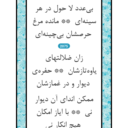
بی‌عدد لا حول در هر
سینه‌ای ** مانده مرغ
حرصشان بی‌چینه‌ای
2075
زان ضلالتهای
یاوه‌تازشان ** حفره‌ی
دیوار و در غمازشان
ممکن اندای آن دیوار
نی ** با ایاز امکان
هیچ انکار نی