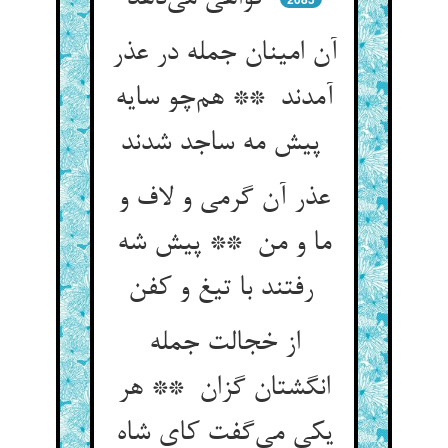
آن امینان جمله در عذر
آمدند ** هم‌چو سایه
پیش مه ساجد شدند
عذر آن گرمی و لاف و
ما و من ** پیش شه
رفتند با تیغ و کفن
از خجالت جمله
انگشتان گزان ** هر
یکی می‌گفت کای شاه