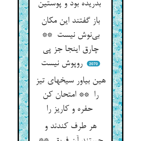
بدریده بود و پوستین
باز گفتند این مکان
بی‌نوش نیست **
چارق اینجا جز پی
روپوش نیست
2070
هین بیاور سیخهای تیز
را ** امتحان کن
حفره و کاریز را
هر طرف کندند و
جستند آن فریق **