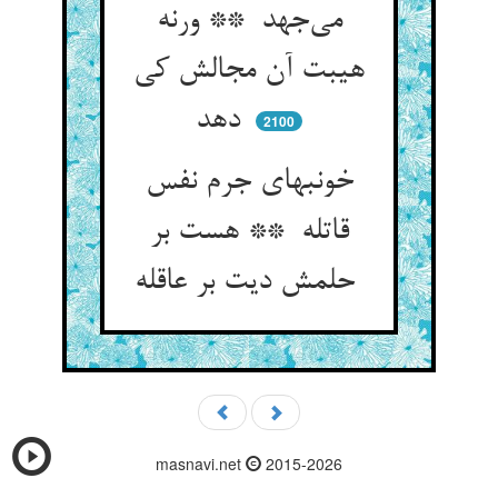
می‌جهد ** ورنه
هیبت آن مجالش کی
دهد
2100
خونبهای جرم نفس
قاتله ** هست بر
حلمش دیت بر عاقله
masnavi.net
2015-2026