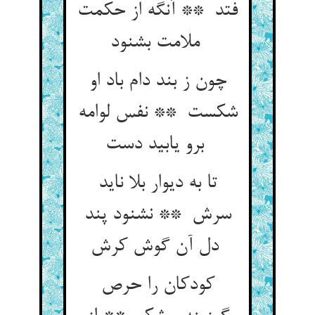
فتد ** آنگه از حکمت
ملامت بشنود
چون ز بند دام باد او
شکست ** نفس لوامه
برو یابید دست
تا به دیوار بلا ناید
سرش ** نشنود پند
دل آن گوش کرش
کودکان را حرص