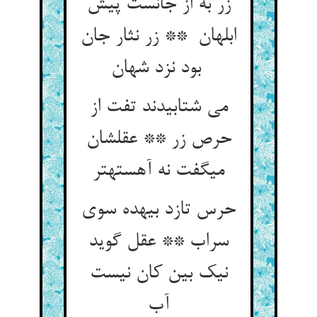
زر به از جانست پیش
ابلهان ** زر نثار جان
بود نزد شهان
می شتابیدند تفت از
حرص زر ** عقلشان
میگفت نه آهستهتر
حرس تازد بیهده سوی
سراب ** عقل گوید
نیک بین کان نیست
آب