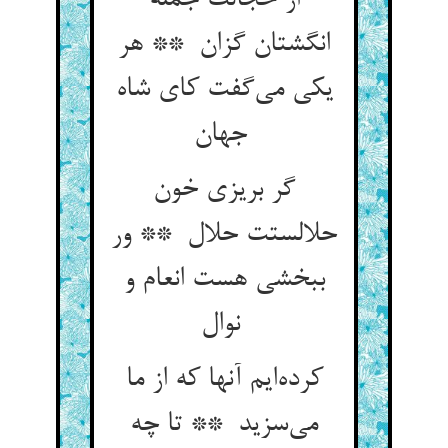
از خجالت جمله
انگشتان گزان ** هر
یکی می‌گفت کای شاه
جهان
گر بریزی خون
حلالستت حلال ** ور
ببخشی هست انعام و
نوال
کرده‌ایم آنها که از ما
می‌سزید ** تا چه