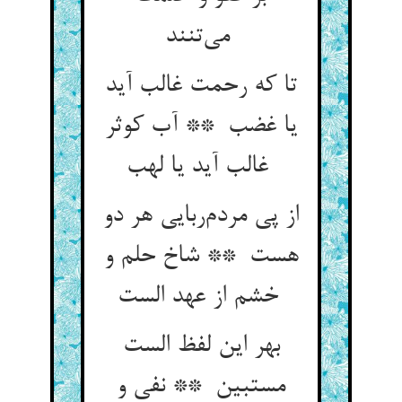
می‌تنند
تا که رحمت غالب آید
یا غضب ** آب کوثر
غالب آید یا لهب
از پی مردم‌ربایی هر دو
هست ** شاخ حلم و
خشم از عهد الست
بهر این لفظ الست
مستبین ** نفی و