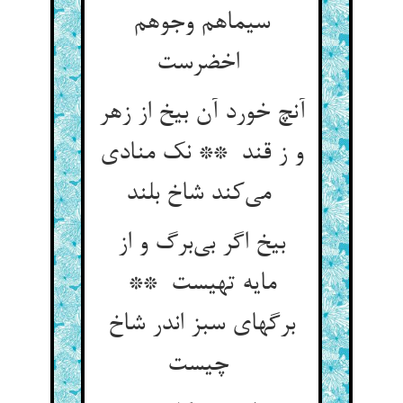
سیماهم وجوهم
اخضرست
آنچ خورد آن بیخ از زهر
و ز قند ** نک منادی
می‌کند شاخ بلند
بیخ اگر بی‌برگ و از
مایه تهیست **
برگهای سبز اندر شاخ
چیست