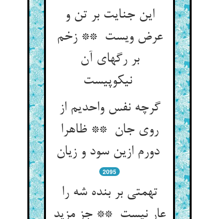
این جنایت بر تن و
عرض ویست ** زخم
بر رگهای آن
نیکوپیست
گرچه نفس واحدیم از
روی جان ** ظاهرا
دورم ازین سود و زیان
2095
تهمتی بر بنده شه را
عار نیست ** جز مزید