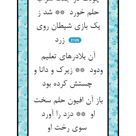
حلم خورد ** شد ز
یک بازی شیطان روی
زرد
2105
آن بلادرهای تعلیم
ودود ** زیرک و دانا و
چستش کرده بود
باز آن افیون حلم سخت
او ** دزد را آورد
سوی رخت او