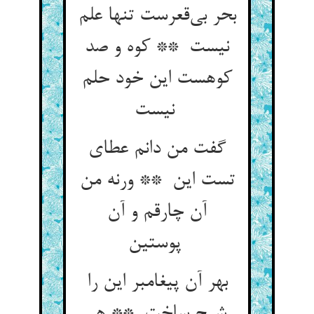
بحر بی‌قعرست تنها علم
نیست ** کوه و صد
کوهست این خود حلم
نیست
گفت من دانم عطای
تست این ** ورنه من
آن چارقم و آن
پوستین
بهر آن پیغامبر این را