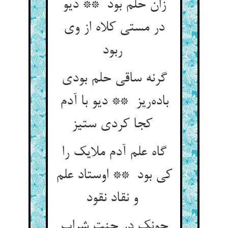
زان حلم بود ** دیو
در مستی کلاه از وی
ربود
گرنه ساقی حلم بودی
باده‌ریز ** دیو با آدم
کجا کردی ستیز
گاه علم آدم ملایک را
کی بود ** اوستاد علم
و نقاد نقود
چونک در جنت شراب