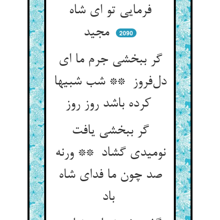
فرمایی تو ای شاه
مجید
2090
گر ببخشی جرم ما ای
دل‌فروز ** شب شبیها
کرده باشد روز روز
گر ببخشی یافت
نومیدی گشاد ** ورنه
صد چون ما فدای شاه
باد