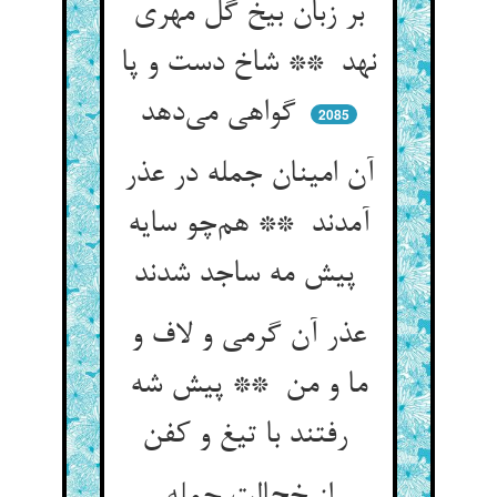
بر زبان بیخ گل مهری
نهد ** شاخ دست و پا
گواهی می‌دهد
2085
آن امینان جمله در عذر
آمدند ** هم‌چو سایه
پیش مه ساجد شدند
عذر آن گرمی و لاف و
ما و من ** پیش شه
رفتند با تیغ و کفن