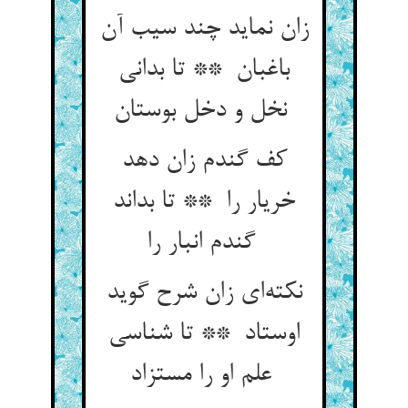
زان نماید چند سیب آن
باغبان ** تا بدانی
نخل و دخل بوستان
کف گندم زان دهد
خریار را ** تا بداند
گندم انبار را
نکته‌ای زان شرح گوید
اوستاد ** تا شناسی
علم او را مستزاد