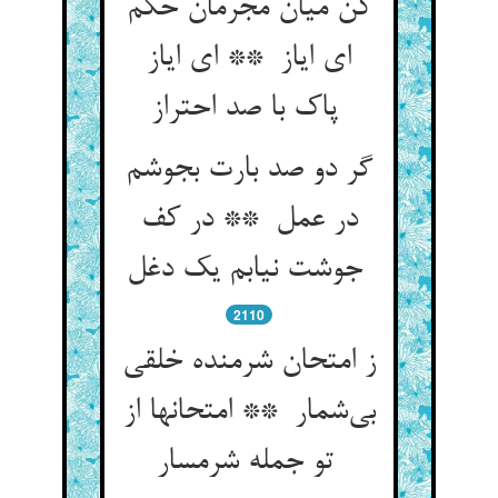
کن میان مجرمان حکم
ای ایاز ** ای ایاز
پاک با صد احتراز
گر دو صد بارت بجوشم
در عمل ** در کف
جوشت نیابم یک دغل
2110
ز امتحان شرمنده خلقی
بی‌شمار ** امتحانها از
تو جمله شرمسار