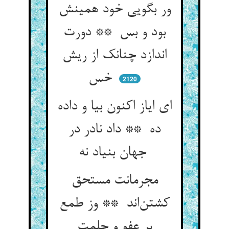
ور بگویی خود همینش
بود و بس ** دورت
اندازد چنانک از ریش
خس
2120
ای ایاز اکنون بیا و داده
ده ** داد نادر در
جهان بنیاد نه
مجرمانت مستحق
کشتن‌اند ** وز طمع
بر عفو و حلمت