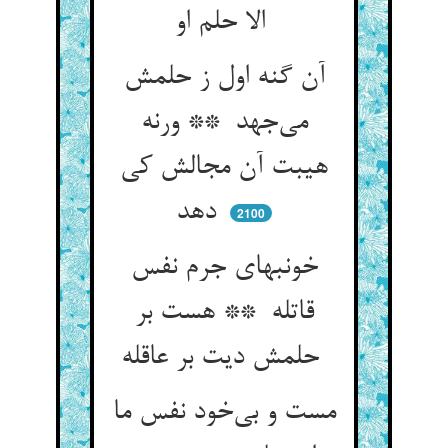
الا حلم او
آن گنه اول ز حلمش
می‌جهد ** ورنه
هیبت آن مجالش کی
دهد
2100
خونبهای جرم نفس
قاتله ** هست بر
حلمش دیت بر عاقله
مست و بی‌خود نفس ما