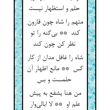
حلم و استظهار نیست
متهم را شاه چون قارون
کند ** بی‌گنه را تو
نظر کن چون کند
شاه را غافل مدان از کار
کس ** مانع اظهار آن
حلمست و بس
من هنا یشفع به پیش
علم او ** لا ابالی‌وار