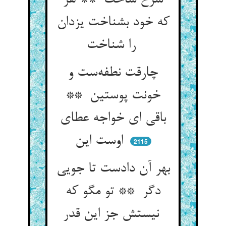
شرح ساخت ** هر
که خود بشناخت یزدان
را شناخت
چارقت نطفه‌ست و
خونت پوستین **
باقی ای خواجه عطای
اوست این
2115
بهر آن دادست تا جویی
دگر ** تو مگو که
نیستش جز این قدر