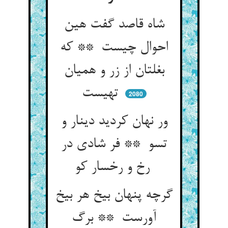
شاه قاصد گفت هین
احوال چیست ** که
بغلتان از زر و همیان
تهیست
2080
ور نهان کردید دینار و
تسو ** فر شادی در
رخ و رخسار کو
گرچه پنهان بیخ هر بیخ
آورست ** برگ