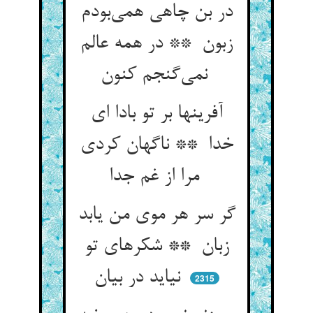
در بن چاهی همی‌بودم
زبون ** در همه عالم
نمی‌گنجم کنون
آفرینها بر تو بادا ای
خدا ** ناگهان کردی
مرا از غم جدا
گر سر هر موی من یابد
زبان ** شکرهای تو
نیاید در بیان
2315