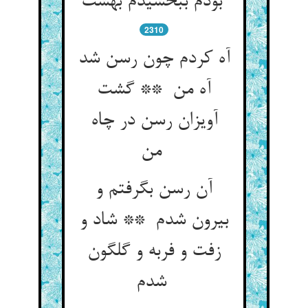
بودم ببخشیدم بهشت
2310
آه کردم چون رسن شد
آه من ** گشت
آویزان رسن در چاه
من
آن رسن بگرفتم و
بیرون شدم ** شاد و
زفت و فربه و گلگون
شدم