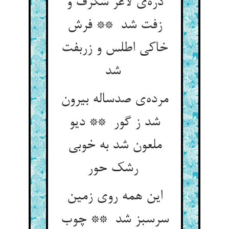
ذره‌ی لاغر شگرف و
زفت شد ** فرش
خاکی اطلس و زربفت
شد
مرده‌ی صدساله بیرون
شد ز گور ** دیو
ملعون شد به خوبی
رشک حور
این همه روی زمین
سرسبز شد ** چوب