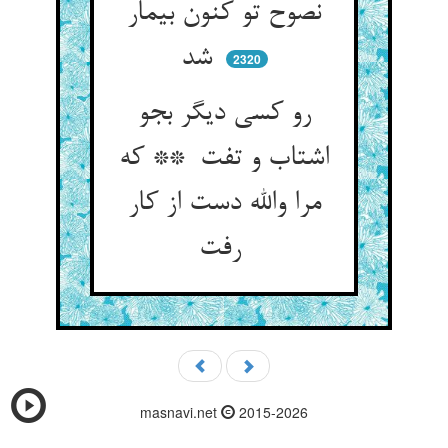
نصوح تو کنون بیمار
شد
2320
رو کسی دیگر بجو
اشتاب و تفت ** که
مرا والله دست از کار
رفت
masnavi.net
2015-2026