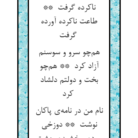
ناکرده گرفت **
طاعت ناکرده آورده
گرفت
هم‌چو سرو و سوسنم
آزاد کرد ** هم‌چو
بخت و دولتم دلشاد
کرد
نام من در نامه‌ی پاکان
نوشت ** دوزخی