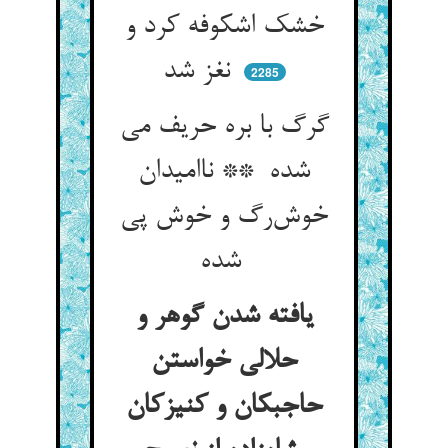
خشک اشکوفه کرد و
نغز شد
2285
گرگ با بره حریف می
شده ** ناامیدان
خوش‌رگ و خوش پی
شده
یافته شدن گوهر و
حلالی خواستن
حاجبکان و کنیزکان