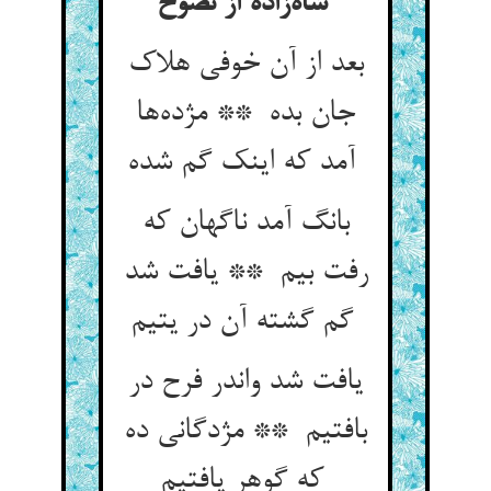
شاه‌زاده از نصوح
بعد از آن خوفی هلاک
جان بده ** مژده‌ها
آمد که اینک گم شده
بانگ آمد ناگهان که
رفت بیم ** یافت شد
گم گشته آن در یتیم
یافت شد واندر فرح در
بافتیم ** مژدگانی ده
که گوهر یافتیم