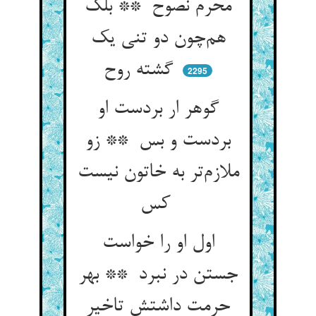
محرم نصوح ** بلک
هم‌چون دو تنی یک
گشته روح
2295
گوهر ار بردست او
بردست و بس ** زو
ملازم‌تر به خاتون نیست
کس
اول او را خواست
جستن در نبرد ** بهر
حرمت داشتش تاخیر