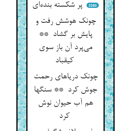
پر شکسته بنده‌ای
2280
چونک هوشش رفت و
پایش بر گشاد **
می‌پرد آن باز سوی
کیقباد
چونک دریاهای رحمت
جوش کرد ** سنگها
هم آب حیوان نوش
کرد