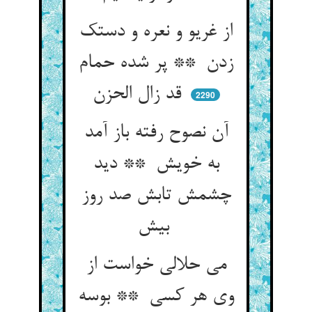
از غریو و نعره و دستک
زدن ** پر شده حمام
قد زال الحزن
2290
آن نصوح رفته باز آمد
به خویش ** دید
چشمش تابش صد روز
بیش
می حلالی خواست از
وی هر کسی ** بوسه