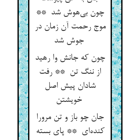
چون بی‌هوش شد **
موج رحمت آن زمان در
جوش شد
چون که جانش وا رهید
از ننگ تن ** رفت
شادان پیش اصل
خویشتن
جان چو باز و تن مرورا
کنده‌ای ** پای بسته