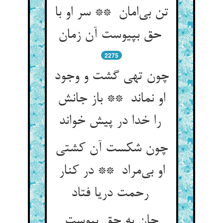
تن بی‌امان ** سر او با
حق بپیوست آن زمان
2275
چون تهی گشت و وجود
او نماند ** باز جانش
را خدا در پیش خواند
چون شکست آن کشتی
او بی‌مراد ** در کنار
رحمت دریا فتاد
جان به حق پیوست