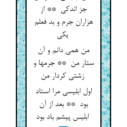
جز اندکی ** از
هزاران جرم و بد فعلم
یکی
من همی دانم و آن
ستار من ** جرمها و
زشتی کردار من
اول ابلیسی مرا استاد
بود ** بعد از آن
ابلیس پیشم باد بود