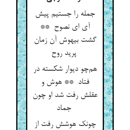
جمله را جستیم پیش
آی ای نصوح **
گشت بیهوش آن زمان
پرید روح
هم‌چو دیوار شکسته در
فتاد ** هوش و
عقلش رفت شد او چون
جماد
چونک هوشش رفت از