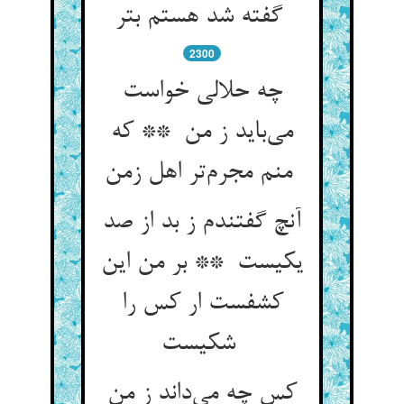
گفته شد هستم بتر
2300
چه حلالی خواست
می‌باید ز من ** که
منم مجرم‌تر اهل زمن
آنچ گفتندم ز بد از صد
یکیست ** بر من این
کشفست ار کس را
شکیست
کس چه می‌داند ز من