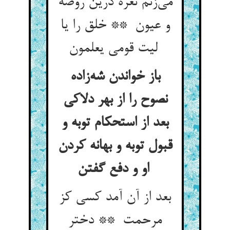
می‌زنم نعره درین روضه
و عیون ** خلق را یا
لیت قومی یعلمون
باز خواندن شه‌زاده
نصوح را از بهر دلاکی
بعد از استحکام توبه و
قبول توبه و بهانه کردن
او و دفع گفتن
بعد از آن آمد کسی کز
مرحمت ** دختر