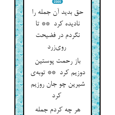
2305
حق بدید آن جمله را
نادیده کرد ** تا
نگردم در فضیحت
روی‌زرد
باز رحمت پوستین
دوزیم کرد ** توبه‌ی
شیرین چو جان روزیم
کرد
هر چه کردم جمله