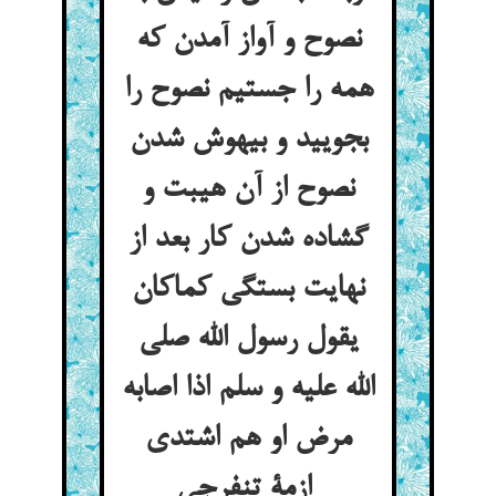
نصوح و آواز آمدن که
همه را جستیم نصوح را
بجویید و بیهوش شدن
نصوح از آن هیبت و
گشاده شدن کار بعد از
نهایت بستگی کماکان
یقول رسول الله صلی
الله علیه و سلم اذا اصابه
مرض او هم اشتدی
ازمة تنفرجی