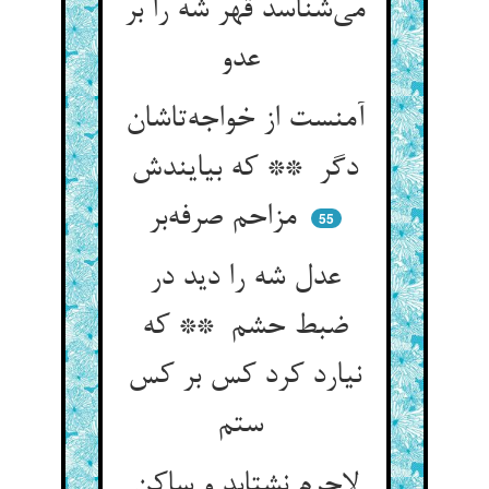
می‌شناسد قهر شه را بر
عدو
آمنست از خواجه‌تاشان
دگر ** که بیایندش
مزاحم صرفه‌بر
55
عدل شه را دید در
ضبط حشم ** که
نیارد کرد کس بر کس
ستم
لاجرم نشتابد و ساکن