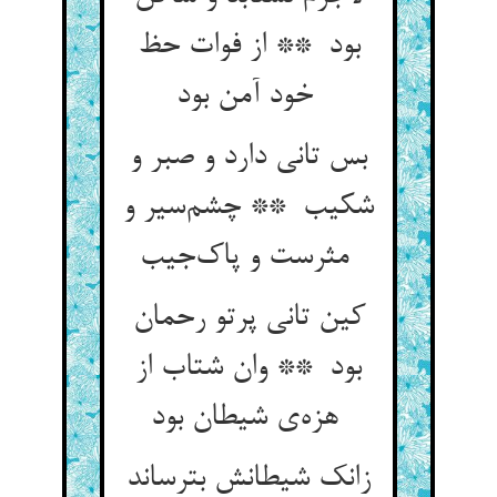
بود ** از فوات حظ
خود آمن بود
بس تانی دارد و صبر و
شکیب ** چشم‌سیر و
مثرست و پاک‌جیب
کین تانی پرتو رحمان
بود ** وان شتاب از
هزه‌ی شیطان بود
زانک شیطانش بترساند