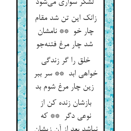
لشکر سواری می‌شود
زانک این تن شد مقام
چار خو ** نامشان
شد چار مرغ فتنه‌جو
خلق را گر زندگی
خواهی ابد ** سر ببر
زین چار مرغ شوم بد
بازشان زنده کن از
نوعی دگر ** که
نباشد بعد از آن زیشان