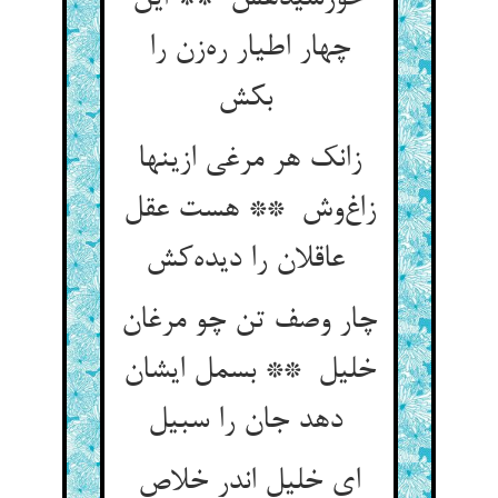
چهار اطیار ره‌زن را
بکش
زانک هر مرغی ازینها
زاغ‌وش ** هست عقل
عاقلان را دیده‌کش
چار وصف تن چو مرغان
خلیل ** بسمل ایشان
دهد جان را سبیل
ای خلیل اندر خلاص