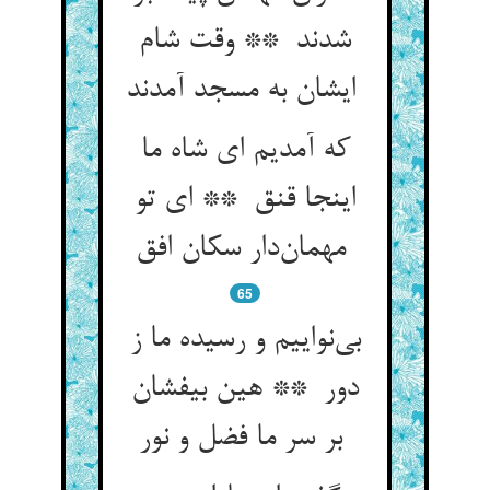
شدند ** وقت شام
ایشان به مسجد آمدند
که آمدیم ای شاه ما
اینجا قنق ** ای تو
مهمان‌دار سکان افق
65
بی‌نواییم و رسیده ما ز
دور ** هین بیفشان
بر سر ما فضل و نور