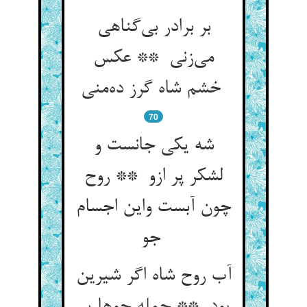
بر برادر بی‌گناهی
می‌زنی ** عکس
خشم شاه گرز ده‌منی
70
شه یکی جانست و
لشکر پر ازو ** روح
چون آبست واین اجسام
جو
آب روح شاه اگر شیرین