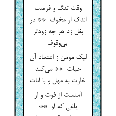
وقت تنگ و فرصت
اندک او مخوف ** در
بغل زد هر چه زودتر
بی‌وقوف
لیک مومن ز اعتماد آن
حیات ** می‌کند
غارت به مهل و با انات
آمنست از فوت و از
یاغی که او **