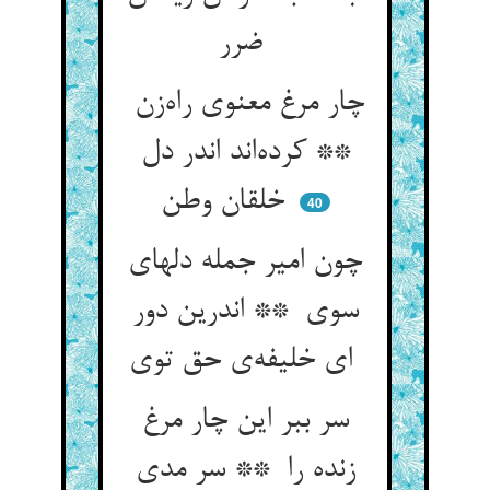
ضرر
چار مرغ معنوی راه‌زن
** کرده‌اند اندر دل
خلقان وطن
40
چون امیر جمله دلهای
سوی ** اندرین دور
ای خلیفه‌ی حق توی
سر ببر این چار مرغ
زنده را ** سر مدی