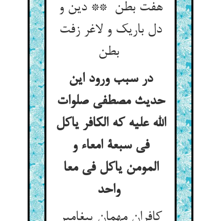
هفت بطن ** دین و
دل باریک و لاغر زفت
بطن
در سبب ورود این
حدیث مصطفی صلوات
الله علیه که الکافر یاکل
فی سبعة امعاء و
المومن یاکل فی معا
واحد
کافران مهمان پیغامبر