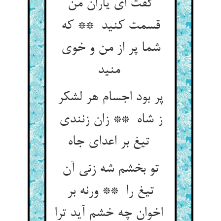
گفت ای یاران من
قسمت کنید ** که
شما پر از من و خوی
منید
پر بود اجسام هر لشکر
ز شاه ** زان زنندی
تیغ بر اعدای جاه
تو بخشم شه زنی آن
تیغ را ** ورنه بر
اخوان چه خشم آید ترا