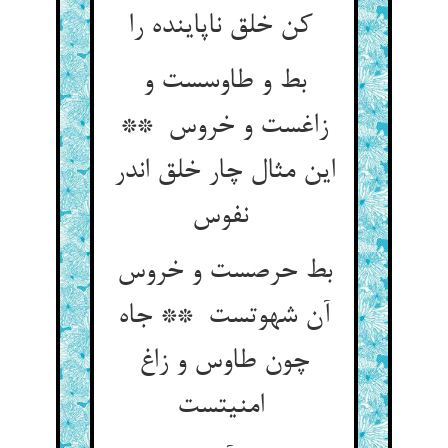
کن خلق ناپاینده را
بط و طاوسست و
زاغست و خروس **
این مثال چار خلق اندر
نفوس
بط حرصست و خروس
آن شهوتست ** جاه
چون طاوس و زاغ
امنیتست