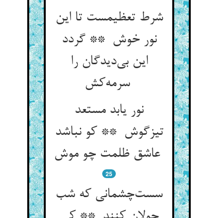
شرط تعظیمست تا این
نور خوش ** گردد
این بی‌دیدگان را
سرمه‌کش
نور یابد مستعد
تیزگوش ** کو نباشد
عاشق ظلمت چو موش
25
سست‌چشمانی که شب
جولان کنند ** کی