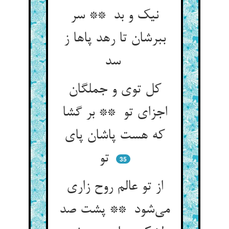
نیک و بد ** سر
ببرشان تا رهد پاها ز
سد
کل توی و جملگان
اجزای تو ** بر گشا
که هست پاشان پای
تو
35
از تو عالم روح زاری
می‌شود ** پشت صد