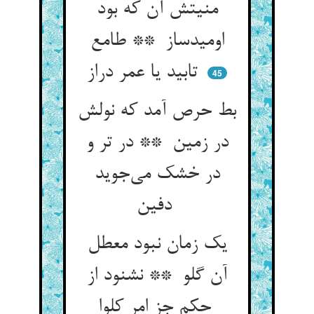
منیتش آن که بود
اومیدساز ** طامع
تابید یا عمر دراز
45
بط حرص آمد که نولش
در زمین ** در تر و
در خشک می‌جوید
دفین
یک زمان نبود معطل
آن گلو ** نشنود از
حکم جز امر کلوا