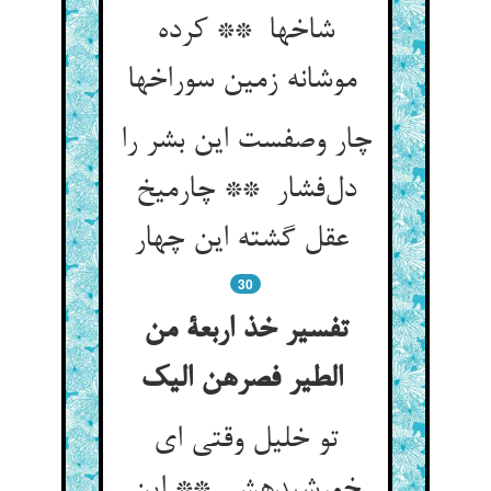
شاخها ** کرده
موشانه زمین سوراخها
چار وصفست این بشر را
دل‌فشار ** چارمیخ
عقل گشته این چهار
30
تفسیر خذ اربعة من
الطیر فصرهن الیک
تو خلیل وقتی ای
خورشیدهش ** این