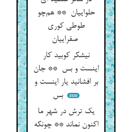
حلواییان ** هم‌چو
طوطی کوری
صفراییان
نیشکر کوبید کار
اینست و بس ** جان
بر افشانید یار اینست و
بس
2530
یک ترش در شهر ما
اکنون نماند ** چونکه