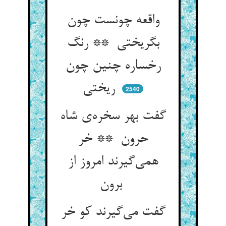
واقعه چونست چون
بگریختی ** رنگ
رخساره چنین چون
ریختی
2540
گفت بهر سخره‌ی شاه
حرون ** خر
همی‌گیرند امروز از
برون
گفت می‌گیرند کو خر