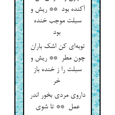
آکنده بود ** ریش و
سبلت موجب خنده
بود
توبه‌ای کن اشک باران
چون مطر ** ریش و
سبلت را ز خنده باز
خر
داروی مردی بخور اندر
عمل ** تا شوی