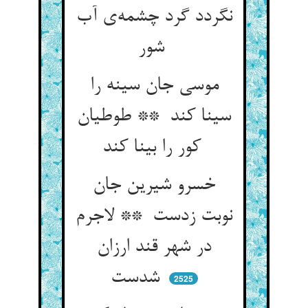
نگردد گرد چشمه‌ی آب
شور
موسی جان سینه را
سینا کند ** طوطیان
کور را بینا کند
خسرو شیرین جان
نوبت زدست ** لاجرم
در شهر قند ارزان
شدست
2525