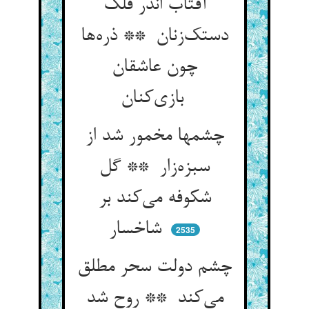
آفتاب اندر فلک
دستک‌زنان ** ذره‌ها
چون عاشقان
بازی‌کنان
چشمها مخمور شد از
سبزه‌زار ** گل
شکوفه می‌کند بر
شاخسار
2535
چشم دولت سحر مطلق
می‌کند ** روح شد