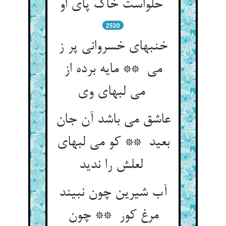
حلواست خاک پای او
2520
خنبهای خسروانی پر ز
می ** مایه برده از
می لبهای وی
عاشق می باشد آن جان
بعید ** کو می لبهای
لعلش را ندید
آب شیرین چون نبیند
مرغ کور ** چون