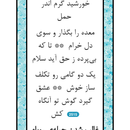
خورشید گرم اندر
حمل
معده را بگذار و سوی
دل خرام ** تا که
بی‌پرده ز حق آید سلام
یک دو گامی رو تکلف
ساز خوش ** عشق
گیرد گوش تو آنگاه
کش
2515