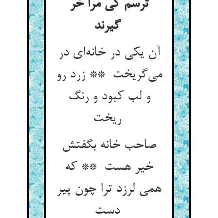
ترسم کی مرا خر
گیرند
آن یکی در خانه‌ای در
می‌گریخت ** زرد رو
و لب کبود و رنگ
ریخت
صاحب خانه بگفتش
خیر هست ** که
همی لرزد ترا چون پیر
دست