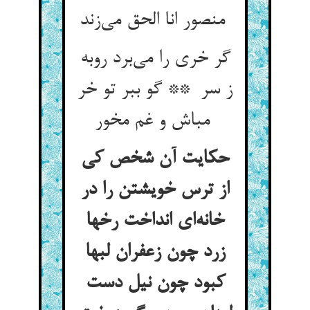
منصور انا الحق می‌زند
گر خری را می‌برد روبه
ز سر ** گو ببر تو خر
مباش و غم مخور
حکایت آن شخص کی
از ترس خویشتن را در
خانه‌ای انداخت رخها
زرد چون زعفران لبها
کبود چون نیل دست