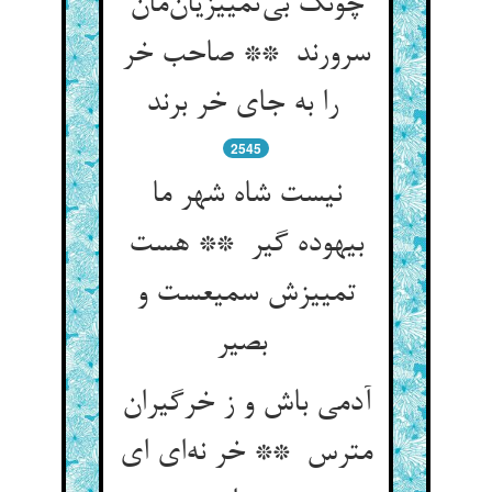
چونک بی‌تمییزیان‌مان
سرورند ** صاحب خر
را به جای خر برند
2545
نیست شاه شهر ما
بیهوده گیر ** هست
تمییزش سمیعست و
بصیر
آدمی باش و ز خرگیران
مترس ** خر نه‌ای ای