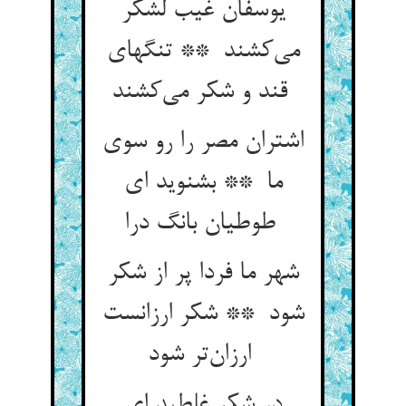
یوسفان غیب لشکر
می‌کشند ** تنگهای
قند و شکر می‌کشند
اشتران مصر را رو سوی
ما ** بشنوید ای
طوطیان بانگ درا
شهر ما فردا پر از شکر
شود ** شکر ارزانست
ارزان‌تر شود
در شکر غلطید ای