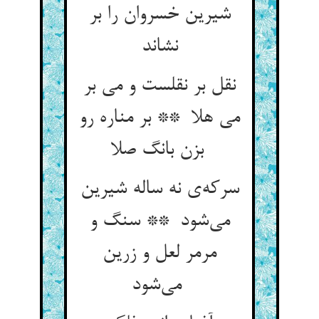
شیرین خسروان را بر
نشاند
نقل بر نقلست و می بر
می هلا ** بر مناره رو
بزن بانگ صلا
سرکه‌ی نه ساله شیرین
می‌شود ** سنگ و
مرمر لعل و زرین
می‌شود