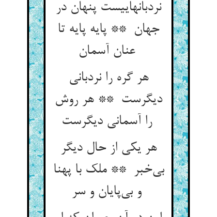
نردبانهاییست پنهان در
جهان ** پایه پایه تا
عنان آسمان
هر گره را نردبانی
دیگرست ** هر روش
را آسمانی دیگرست
هر یکی از حال دیگر
بی‌خبر ** ملک با پهنا
و بی‌پایان و سر