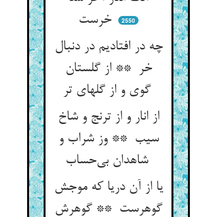
خرست
2550
چه در افتادیم در دنبال
خر ** از گلستان
گوی و از گلهای تر
از انار و از ترنج و شاخ
سیب ** وز شراب و
شاهدان بی‌حساب
یا از آن دریا که موجش
گوهرست ** گوهرش