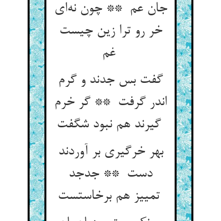
جان عم ** چون نه‌ای
خر رو ترا زین چیست
غم
گفت بس جدند و گرم
اندر گرفت ** گر خرم
گیرند هم نبود شگفت
بهر خرگیری بر آوردند
دست ** جدجد
تمییز هم برخاستست