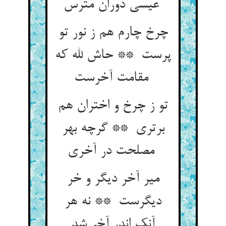
عیسی دوران مترس
چرخ چارم هم ز نور تو
پرست ** حاش لله که
مقامت آخرست
تو ز چرخ و اختران هم
برتری ** گرچه بهر
مصلحت در آخری
میر آخر دیگر و خر
دیگرست ** نه هر
آنک اندر آخر شد