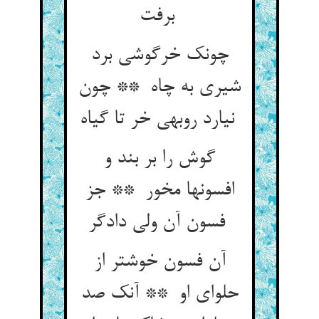
برفت
چونک خرگوشی برد
شیری به چاه ** چون
نیارد روبهی خر تا گیاه
گوش را بر بند و
افسونها مخور ** جز
فسون آن ولی دادگر
آن فسون خوشتر از
حلوای او ** آنک صد