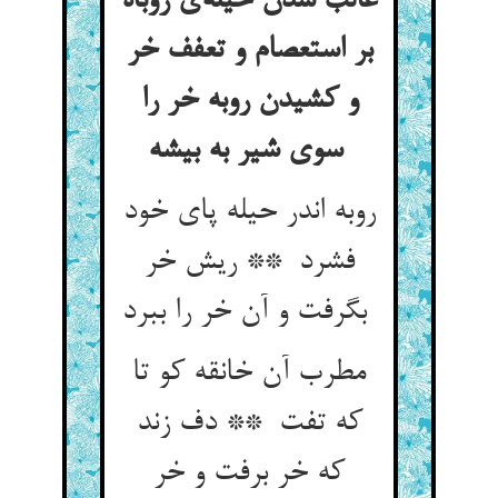
غالب شدن حیله‌ی روباه
بر استعصام و تعفف خر
و کشیدن روبه خر را
سوی شیر به بیشه
روبه اندر حیله پای خود
فشرد ** ریش خر
بگرفت و آن خر را ببرد
مطرب آن خانقه کو تا
که تفت ** دف زند
که خر برفت و خر