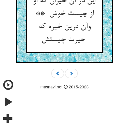
این در آن حیران که او
از چیست خوش **
وآن درین خیره که
حیرت چیستش
masnavi.net
2015-2026