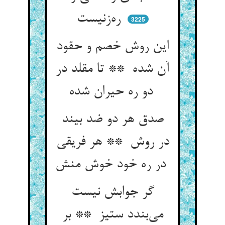
ره‌زنیست
3225
این روش خصم و حقود
آن شده ** تا مقلد در
دو ره حیران شده
صدق هر دو ضد بیند
در روش ** هر فریقی
در ره خود خوش منش
گر جوابش نیست
می‌بندد ستیز ** بر