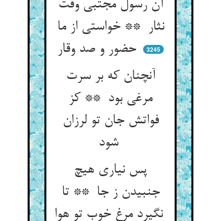
آن رسول مجتبی وقت
نثار ** خواستی از ما
حضور و صد وقار
3245
آنچنان که بر سرت
مرغی بود ** کز
فواتش جان تو لرزان
شود
پس نیاری هیچ
جنبیدن ز جا ** تا
نگیرد مرغ خوب تو هوا