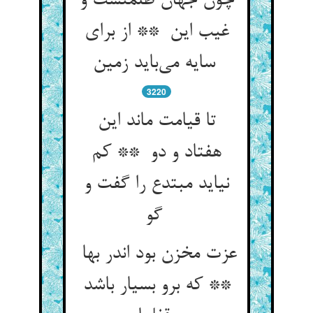
چون جهان ظلمتست و
غیب این ** از برای
سایه می‌باید زمین
3220
تا قیامت ماند این
هفتاد و دو ** کم
نیاید مبتدع را گفت و
گو
عزت مخزن بود اندر بها
** که برو بسیار باشد