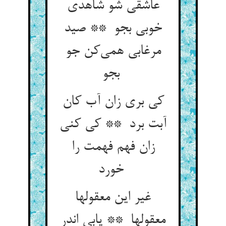
عاشقی شو شاهدی
خوبی بجو ** صید
مرغابی همی‌کن جو
بجو
کی بری زان آب کان
آبت برد ** کی کنی
زان فهم فهمت را
خورد
غیر این معقولها
معقولها ** یابی اندر