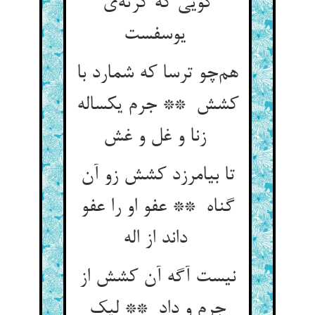
گویی که کرته‌ی
یوسفست
هم‌چو ترسا که شمارد با
کشش ** جرم یکساله
زنا و غل و غش
تا بیامرزد کشش زو آن
گناه ** عفو او را عفو
داند از اله
نیست آگه آن کشش از
جرم و داد ** لیک