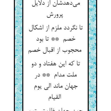
می‌دهدشان از دلایل
پرورش
تا نگردد ملزم از اشکال
خصم ** تا بود
محجوب از اقبال خصم
تا که این هفتاد و دو
ملت مدام ** در
جهان ماند الی یوم
القیام