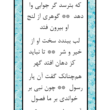
که بترسد گر جوابی وا
دهد ** گوهری از لنج
او بیرون فتد
لب ببندد سخت او از
خیر و شر ** تا نباید
کز دهان افتد گهر
هم‌چنانک گفت آن یار
رسول ** چون نبی بر
خواندی بر ما فصول