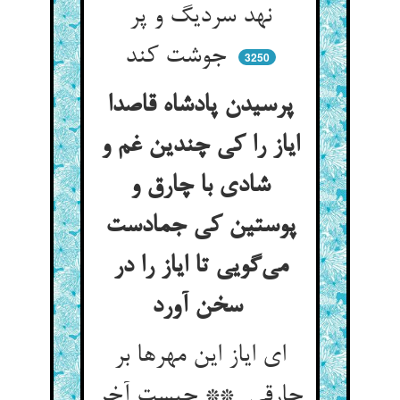
نهد سردیگ و پر
جوشت کند
3250
پرسیدن پادشاه قاصدا
ایاز را کی چندین غم و
شادی با چارق و
پوستین کی جمادست
می‌گویی تا ایاز را در
سخن آورد
ای ایاز این مهرها بر
چارقی ** چیست آخر