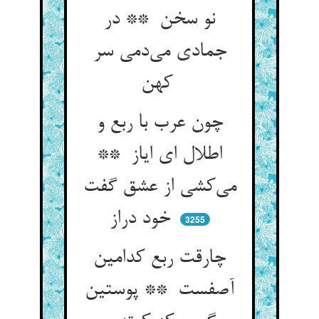
نو سخن ** در
جمادی می‌دمی سر
کهن
چون عرب با ربع و
اطلال ای ایاز **
می‌کشی از عشق گفت
خود دراز
3255
چارقت ربع کدامین
آصفست ** پوستین