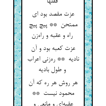
قفلها
عزت مقصد بود ای
ممتحن ** پیچ پیچ
راه و عقبه و راه‌زن
عزت کعبه بود و آن
نادیه ** ره‌زنی اعراب
و طول بادیه
هر روش هر ره که آن
محمود نیست **
عقبه‌ای و مانعی و