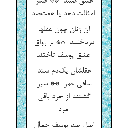
عشق صمد ** عشر
امثالت دهد یا هفت‌صد
آن زنان چون عقلها
درباختند ** بر رواق
عشق یوسف تاختند
عقلشان یک‌دم ستد
ساقی عمر ** سیر
گشتند از خرد باقی
مرد
اصل صد یوسف جمال