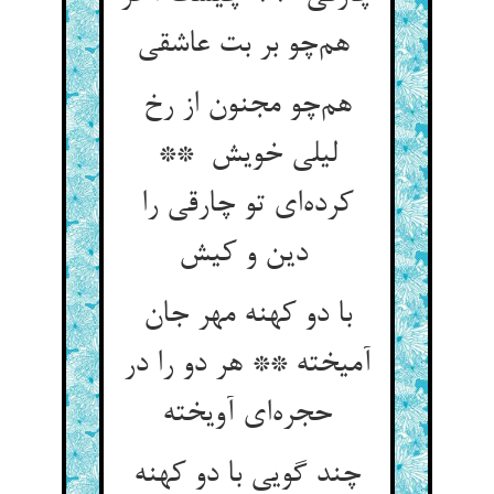
هم‌چو بر بت عاشقی
هم‌چو مجنون از رخ
لیلی خویش **
کرده‌ای تو چارقی را
دین و کیش
با دو کهنه مهر جان
آمیخته ** هر دو را در
حجره‌ای آویخته
چند گویی با دو کهنه