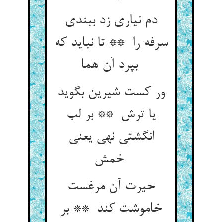
دم نیاری زد ببندی
سرفه را ** تا نباید که
بپرد آن هما
ور کست شیرین بگوید
یا ترش ** بر لب
انگشتی نهی یعنی
خمش
حیرت آن مرغست
خاموشت کند ** بر