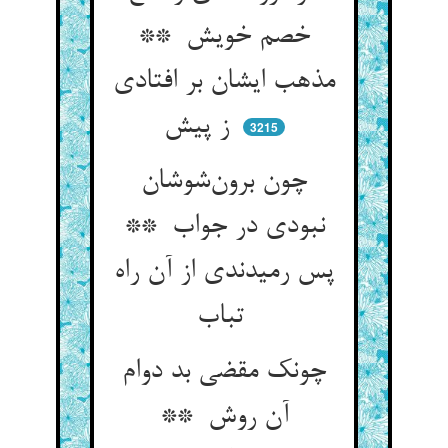
خصم خویش **
مذهب ایشان بر افتادی
ز پیش
3215
چون برون‌شوشان
نبودی در جواب **
پس رمیدندی از آن راه
تباب
چونک مقضی بد دوام
آن روش **