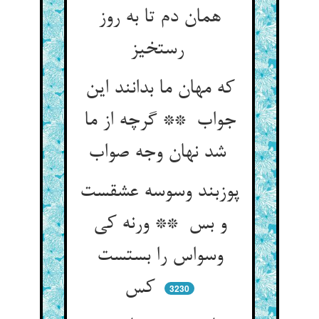
همان دم تا به روز
رستخیز
که مهان ما بدانند این
جواب ** گرچه از ما
شد نهان وجه صواب
پوزبند وسوسه عشقست
و بس ** ورنه کی
وسواس را بستست
کس
3230