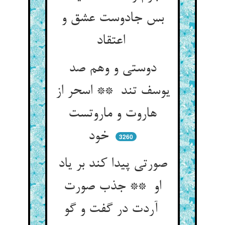
بس جادوست عشق و
اعتقاد
دوستی و وهم صد
یوسف تند ** اسحر از
هاروت و ماروتست
خود
3260
صورتی پیدا کند بر یاد
او ** جذب صورت
آردت در گفت و گو