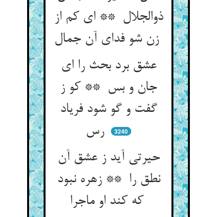
ذوالجلال ** ای کم از
زن شو فدای آن جمال
عشق برد بحث را ای
جان و بس ** کو ز
گفت و گو شود فریاد
رس
3240
حیرتی آید ز عشق آن
نطق را ** زهره نبود
که کند او ماجرا