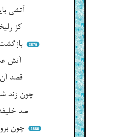
آتشی باید بشسته ز آب حق ** هم‌چو یوسف معتصم اندر زهق
کز زلیخای لطیف سروقد ** هم‌چو شیران خویشتن را واکشد
بازگشت از موصل و می‌شد به راه ** تا فرود آمد به بیشه و مرج‌گاه
3875
آتش عشقش فروزان آن چنان ** که نداند او زمین از آسمان
قصد آن مه کرد اندر خیمه او ** عقل کو و از خلیفه خوف کو
چون زند شهوت درین وادی دهل ** چیست عقل تو فجل ابن الفجل
صد خلیفه گشته کمتر از مگس ** پیش چشم آتشینش آن نفس
چون برون انداخت شلوار و نشست ** در میان پای زن آن زن‌پرست
3880