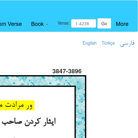
om Verse
Book
More
Verse:
Go
فارسی
Türkçe
English
3847-3896
ور مرادت مال و زر و گوهرست ** این ز ملک شهر خود آسان‌ترست
ایثار کردن صاحب موصل آن کنیزک را بدین خلیفه تا خون‌ریز مسلمانان بیشتر نشود