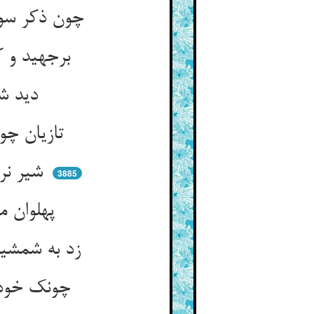
چون ذکر سوی مقر می‌رفت راست ** رستخیز و غلغل از لشکر بخاست
برجهید و کون‌برهنه سوی صف ** ذوالفقاری هم‌چو آتش او به کف
دید شیر نر سیه از نیستان ** بر زده بر قلب لشکر ناگهان
تازیان چون دیو در جوش آمده ** هر طویله و خیمه اندر هم زده
شیر نر گنبذ همی‌کرد از لغز ** در هوا چون موج دریا بیست گز
3885
پهلوان مردانه بود و بی‌حذر ** پیش شیر آمد چو شیر مست نر
زد به شمشیر و سرش را بر شکافت ** زود سوی خیمه‌ی مه‌رو شتافت
چونک خود را او بدان حوری نمود ** مردی او هم‌چنین بر پای بود