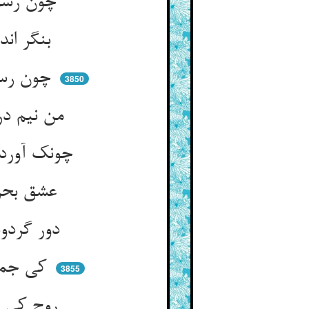
چون رسول آمد به پیش پهلوان ** داد کاغذ اندرو نقش و نشان
بنگر اندر کاغذ این را طالبم ** هین بده ورنه کنون من غالبم
چون رسول آمد بگفت آن شاه نر ** صورتی کم گیر زود این را ببر
3850
من نیم در عهد ایمان بت‌پرست ** بت بر آن بت‌پرست اولیترست
چونک آوردش رسول آن پهلوان ** گشت عاشق بر جمالش آن زمان
عشق بحری آسمان بر وی کفی ** چون زلیخا در هوای یوسفی
دور گردونها ز موج عشق دان ** گر نبودی عشق بفسردی جهان
کی جمادی محو گشتی در نبات ** کی فدای روح گشتی نامیات
3855
روح کی گشتی فدای آن دمی ** کز نسیمش حامله شد مریمی