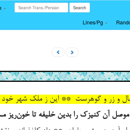
le
Search
Lines/Pg
Rand