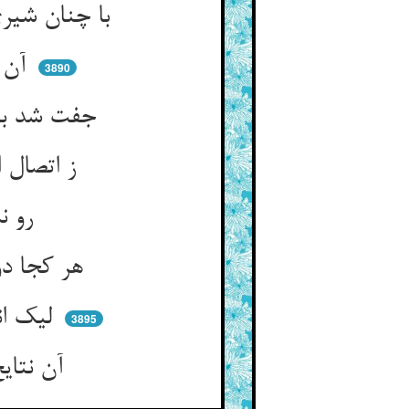
با چنان شیری به چالش گشت جفت ** مردی او مانده بر پای و نخفت
آن بت شیرین‌لقای ماه‌رو ** در عجب در ماند از مردی او
3890
جفت شد با او به شهوت آن زمان ** متحد گشتند حالی آن دو جان
ز اتصال این دو جان با همدگر ** می‌رسد از غیبشان جانی دگر
رو نماید از طریق زادنی ** گر نباشد از علوقش ره‌زنی
هر کجا دو کس به مهری یا به کین ** جمع آید ثالثی زاید یقین
لیک اندر غیب زاید آن صور ** چون روی آن سو ببینی در نظر
3895
آن نتایج از قرانات تو زاد ** هین مگرد از هر قرینی زود شاد