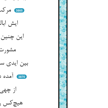
مرکب عشقش دریده صد لگام ** نعره می‌زد لا ابالی بالحمام
3865
ایش ابالی بالخلیفه فی‌الهوی ** استوی عندی وجودی والتوی
این چنین سوزان و گرم آخر مکار ** مشورت کن با یکی خاوندگار
مشورت کو عقل کو سیلاب آز ** در خرابی کرد ناخنها دراز
بین ایدی سد و سوی خلف سد ** پیش و پس کم بیند آن مفتون خد
آمده در قصدجان سیل سیاه ** تا که روبه افکند شیری به چاه
3870
از چهی بنموده معدومی خیال ** تا در اندازد اسودا کالجبال
هیچ‌کس را با زنان محرم مدار ** که مثال این دو پنبه‌ست و شرار