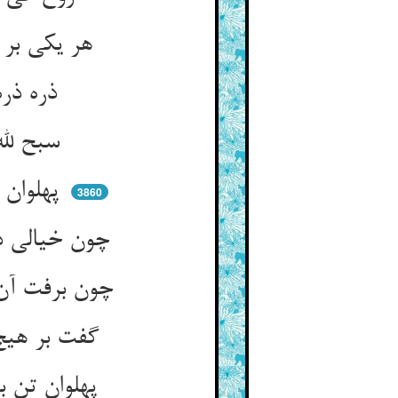
هر یکی بر جا ترنجیدی چو یخ ** کی بدی پران و جویان چون ملخ
ذره ذره عاشقان آن کمال ** می‌شتابد در علو هم‌چون نهال
سبح لله هست اشتابشان ** تنقیه‌ی تن می‌کنند از بهر جان
پهلوان چه را چو ره پنداشته ** شوره‌اش خوش آمده حب کاشته
3860
چون خیالی دید آن خفته به خواب ** جفت شد با آن و از وی رفت آب
چون برفت آن خواب و شد بیدار زود ** دید که آن لعبت به بیداری نبود
گفت بر هیچ آب خود بردم دریغ ** عشوه‌ی آن عشوه‌ده خوردم دریغ
پهلوان تن بد آن مردی نداشت ** تخم مردی در چنان ریگی بکاشت