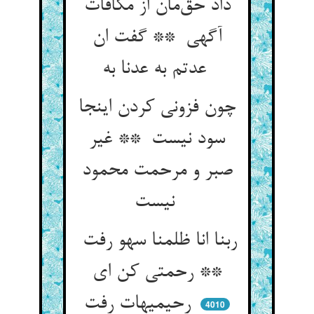
داد حق‌مان از مکافات
آگهی ** گفت ان
عدتم به عدنا به
چون فزونی کردن اینجا
سود نیست ** غیر
صبر و مرحمت محمود
نیست
ربنا انا ظلمنا سهو رفت
** رحمتی کن ای
رحیمیهات رفت
4010