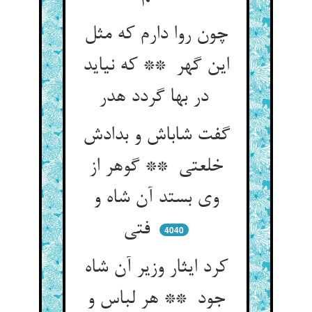
چون روا دارم که مثل
این گهر ** که نیاید
در بها گردد هدر
گفت شاباش و بدادش
خلعتی ** گوهر از
وی بستد آن شاه و
فتی
4040
کرد ایثار وزیر آن شاه
جود ** هر لباس و