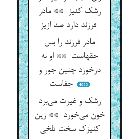
رشک کنیز ** مادر
فرزند دارد صد ازیز
مادر فرزند را بس
حقهاست ** او نه
درخورد چنین جور و
جفاست
4020
رشک و غیرت می‌برد
خون می‌خورد ** زین
کنیزک سخت تلخی