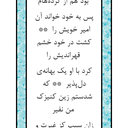
بود هم از کرده‌هام
پس به خود خواند آن
امیر خویش را **
کشت در خود خشم
قهراندیش را
کرد با او یک بهانه‌ی
دل‌پذیر ** که
شدستم زین کنیزک
من نفیر
زان سبب کز غیرت و