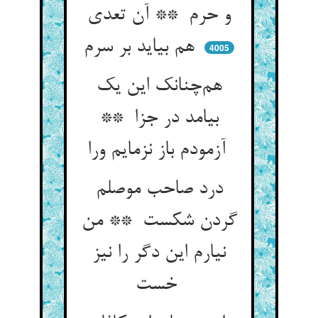
و حرم ** آن تعدی
هم بیاید بر سرم
4005
هم‌چنانک این یک
بیامد در جزا **
آزمودم باز نزمایم ورا
درد صاحب موصلم
گردن شکست ** من
نیارم این دگر را نیز
خست