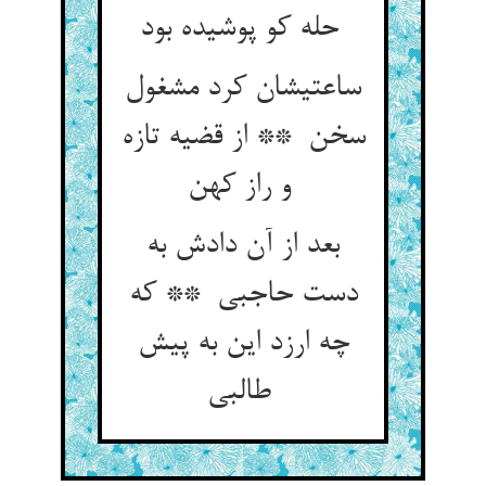
حله کو پوشیده بود
ساعتیشان کرد مشغول
سخن ** از قضیه تازه
و راز کهن
بعد از آن دادش به
دست حاجبی ** که
چه ارزد این به پیش
طالبی