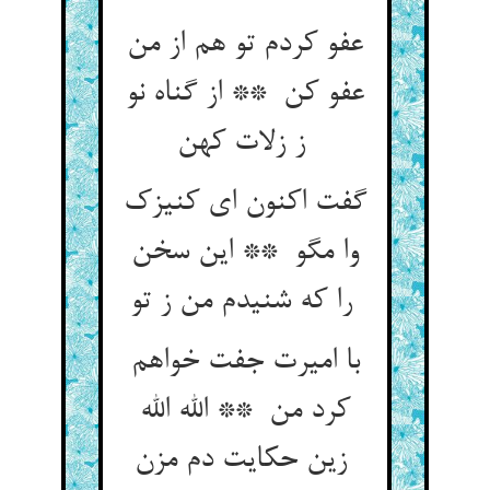
عفو کردم تو هم از من
عفو کن ** از گناه نو
ز زلات کهن
گفت اکنون ای کنیزک
وا مگو ** این سخن
را که شنیدم من ز تو
با امیرت جفت خواهم
کرد من ** الله الله
زین حکایت دم مزن