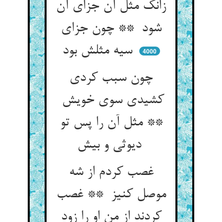
زانک مثل آن جزای آن
شود ** چون جزای
سیه مثلش بود
4000
چون سبب کردی
کشیدی سوی خویش
** مثل آن را پس تو
دیوثی و بیش
غصب کردم از شه
موصل کنیز ** غصب
کردند از من او را زود