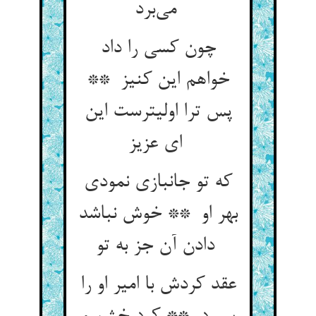
می‌برد
چون کسی را داد
خواهم این کنیز **
پس ترا اولیترست این
ای عزیز
که تو جانبازی نمودی
بهر او ** خوش نباشد
دادن آن جز به تو
عقد کردش با امیر او را