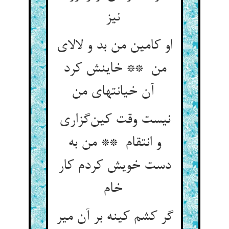
نیز
او کامین من بد و لالای
من ** خاینش کرد
آن خیانتهای من
نیست وقت کین‌گزاری
و انتقام ** من به
دست خویش کردم کار
خام
گر کشم کینه بر آن میر