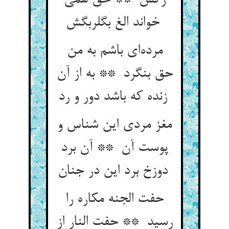
رگش ** حق همی
خواند الغ بگلربگش
مرده‌ای باشم به من
حق بنگرد ** به از آن
زنده که باشد دور و رد
مغز مردی این شناس و
پوست آن ** آن برد
دوزخ برد این در جنان
حفت الجنه مکاره را
رسید ** حفت النار از