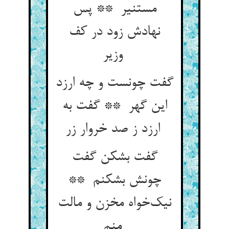
مستنیر ** پس
نهادش زود در کف
وزیر
گفت چونست و چه ارزد
این گهر ** گفت به
ارزد ز صد خروار زر
گفت بشکن گفت
چونش بشکنم **
نیک‌خواه مخزن و مالت
منم