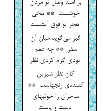
بر امید وصل تو مردن
خوشست ** تلخی
هجر تو فوق آتشست
گبر می‌گوید میان آن
سقر ** چه غمم
بودی گرم کردی نظر
کان نظر شیرین
کننده‌ی رنجهاست **
ساحران را خونبهای
دست و پاست