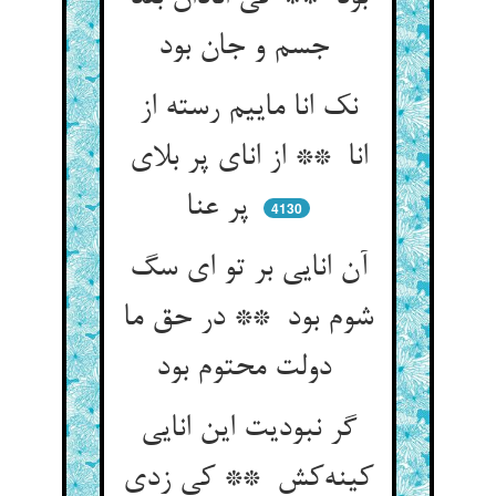
جسم و جان بود
نک انا ماییم رسته از
انا ** از انای پر بلای
پر عنا
4130
آن انایی بر تو ای سگ
شوم بود ** در حق ما
دولت محتوم بود
گر نبودیت این انایی
کینه‌کش ** کی زدی