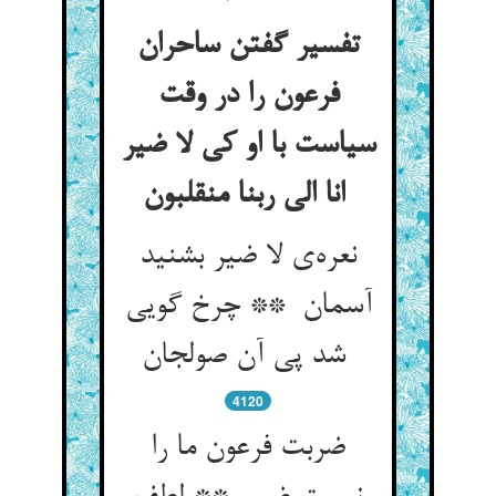
تفسیر گفتن ساحران
فرعون را در وقت
سیاست با او کی لا ضیر
انا الی ربنا منقلبون
نعره‌ی لا ضیر بشنید
آسمان ** چرخ گویی
شد پی آن صولجان
4120
ضربت فرعون ما را