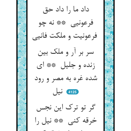
داد ما را داد حق
فرعونیی ** نه چو
فرعونیت و ملکت فانیی
سر بر آر و ملک بین
زنده و جلیل ** ای
شده غره به مصر و رود
نیل
4125
گر تو ترک این نجس
خرقه کنی ** نیل را