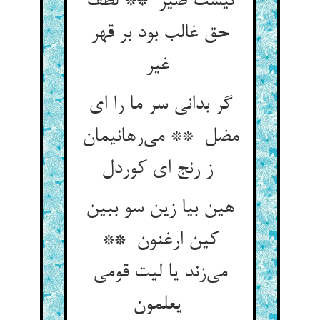
نیست ضیر ** لطف
حق غالب بود بر قهر
غیر
گر بدانی سر ما را ای
مضل ** می‌رهانیمان
ز رنج ای کوردل
هین بیا زین سو ببین
کین ارغنون **
می‌زند یا لیت قومی
یعلمون