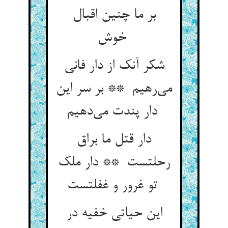
بر ما چنین اقبال
خوش
شکر آنک از دار فانی
می‌رهیم ** بر سر این
دار پندت می‌دهیم
دار قتل ما براق
رحلتست ** دار ملک
تو غرور و غفلتست
این حیاتی خفیه در