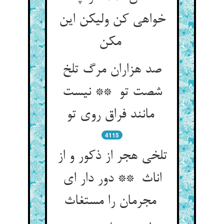
خواهی کن ولیکن این
مکن
صد هزاران مرگ تلخ
شصت تو ** نیست
مانند فراق روی تو
4115
تلخی هجر از ذکور و از
اناث ** دور دار ای
مجرمان را مستغاث