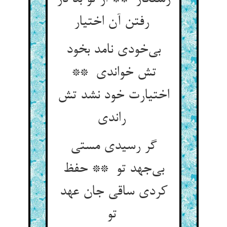
رفتن آن اختیار
بی‌خودی نامد بخود
تش خواندی **
اختیارت خود نشد تش
راندی
گر رسیدی مستی
بی‌جهد تو ** حفظ
کردی ساقی جان عهد
تو