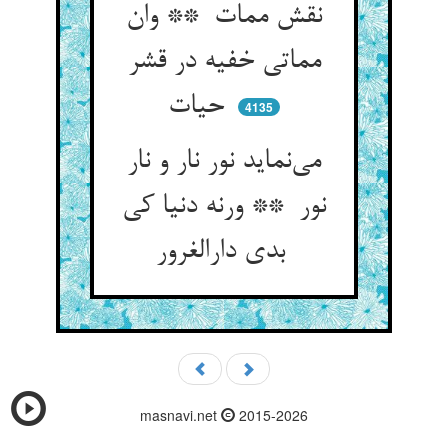
نقش ممات ** وان
مماتی خفیه در قشر
حیات
4135
می‌نماید نور نار و نار
نور ** ورنه دنیا کی
بدی دارالغرور
masnavi.net
2015-2026