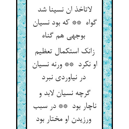
لاتاخذ ان نسینا شد
گواه ** که بود نسیان
بوجهی هم گناه
زانک استکمال تعظیم
او نکرد ** ورنه نسیان
در نیاوردی نبرد
گرچه نسیان لابد و
ناچار بود ** در سبب
ورزیدن او مختار بود