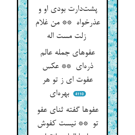
پشت‌دارت بودی او و
عذرخواه ** من غلام
زلت مست اله
عفوهای جمله عالم
ذره‌ای ** عکس
عفوت ای ز تو هر
بهره‌ای
4110
عفوها گفته ثنای عفو
تو ** نیست کفوش