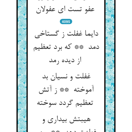
عفو تست ای عفولان
4095
دایما غفلت ز گستاخی
دمد ** که برد تعظیم
از دیده رمد
غفلت و نسیان بد
آموخته ** ز آتش
تعظیم گردد سوخته
هیبتش بیداری و