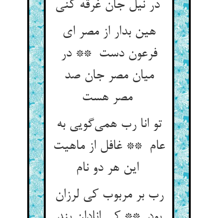
در نیل جان غرقه کنی
هین بدار از مصر ای
فرعون دست ** در
میان مصر جان صد
مصر هست
تو انا رب همی‌گویی به
عام ** غافل از ماهیت
این هر دو نام
رب بر مربوب کی لرزان
بود ** کی انادان بند