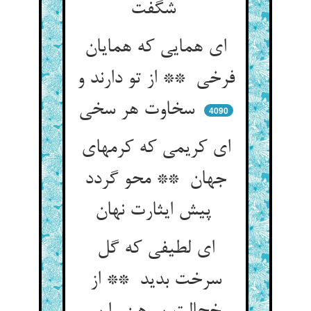
شگفت
ای همایی که همایان
فرخی ** از تو دارند و
سخاوت هر سخی
4090
ای کریمی که کرمهای
جهان ** محو گردد
پیش ایثارت نهان
ای لطیفی که گل
سرخت بدید ** از