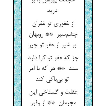
خجالت پیرهن را بر
درید
از غفوری تو غفران
چشم‌سیر ** روبهان
بر شیر از عفو تو چیر
جز که عفو تو کرا دارد
سند ** هر که با امر
تو بی‌باکی کند
غفلت و گستاخی این
مجرمان ** از وفور