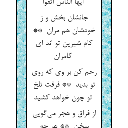
ایها الناس اتقوا
جانشان بخش و ز
خودشان هم مران **
کام شیرین تو اند ای
کامران
رحم کن بر وی که روی
تو بدید ** فرقت تلخ
تو چون خواهد کشید
از فراق و هجر می‌گویی
سخن ** هر چه