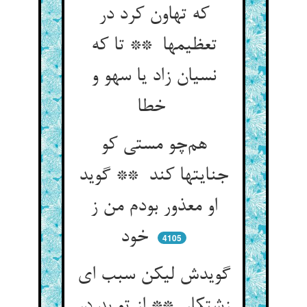
که تهاون کرد در
تعظیمها ** تا که
نسیان زاد یا سهو و
خطا
هم‌چو مستی کو
جنایتها کند ** گوید
او معذور بودم من ز
خود
4105
گویدش لیکن سبب ای
زشتکار ** از تو بد در