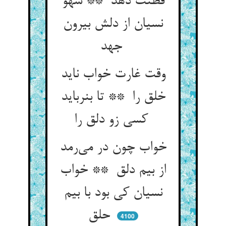
فطنت دهد ** سهو
نسیان از دلش بیرون
جهد
وقت غارت خواب ناید
خلق را ** تا بنرباید
کسی زو دلق را
خواب چون در می‌رمد
از بیم دلق ** خواب
نسیان کی بود با بیم
حلق
4100