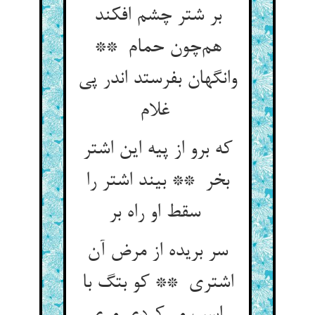
بر شتر چشم افکند
هم‌چون حمام **
وانگهان بفرستد اندر پی
غلام
که برو از پیه این اشتر
بخر ** بیند اشتر را
سقط او راه بر
سر بریده از مرض آن
اشتری ** کو بتگ با