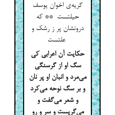
گریه‌ی اخوان یوسف
حیلتست ** که
درونشان پر ز رشک و
علتست
حکایت آن اعرابی کی
سگ او از گرسنگی
می‌مرد و انبان او پر نان
و بر سگ نوحه می‌کرد
و شعر می‌گفت و
می‌گریست و سر و رو