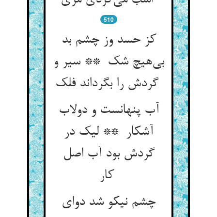
اسب می‌کردی مری
510
کز حسد وز چشم بد
بی‌هیچ شک ** سیر و
گردش را بگرداند فلک
آب پنهانست و دولاب
آشکار ** لیک در
گردش بود آب اصل
کار
چشم نیکو شد دوای