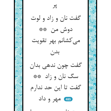
پر
گفت نان و زاد و لوت
دوش من **
می‌کشانم بهر تقویت
بدن
گفت چون ندهی بدان
سگ نان و زاد **
گفت تا این حد ندارم
مهر و داد
485