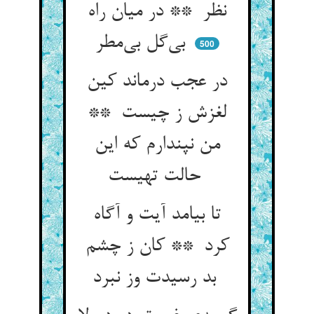
نظر ** در میان راه
بی‌گل بی‌مطر
500
در عجب درماند کین
لغزش ز چیست **
من نپندارم که این
حالت تهیست
تا بیامد آیت و آگاه
کرد ** کان ز چشم
بد رسیدت وز نبرد