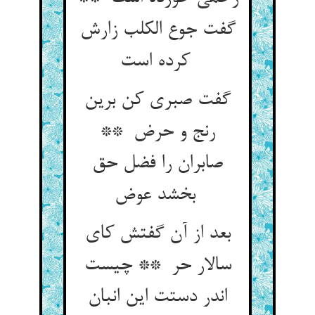
گفت جوع الکلب زارش
کرده است
گفت صبری کن برین
رنج و حرض **
صابران را فضل حق
بخشد عوض
بعد از آن گفتش کای
سالار حر ** چیست
اندر دستت این انبان