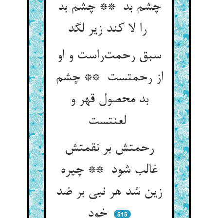
چشم بد ** چشم بد
را لا کند زیر لگد
سبق رحمت‌راست و او
از رحمتست ** چشم
بد محصول قهر و
لعنتست
رحمتش بر نقمتش
غالب شود ** چیره
زین شد هر نبی بر ضد
خود
515