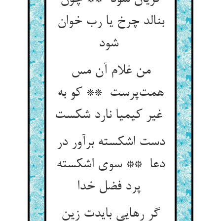
بنالد چرخ یا رب خوان
شود
من غلام آن مس
همت‌پرست ** کو به
غیر کیمیا نارد شکست
دست اشکسته برآور در
دعا ** سوی اشکسته
پرد فضل خدا
گر رهایی بایدت زین