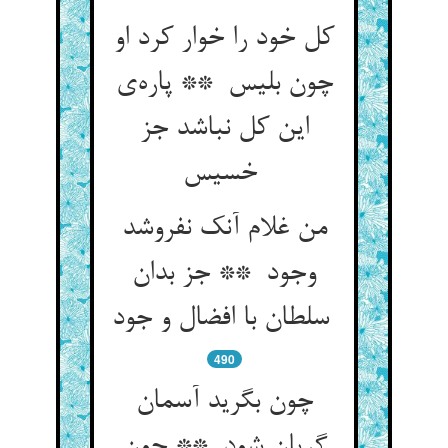
کل خود را خوار کرد او
چون بلیس ** پاره‌ی
این کل نباشد جز
خسیس
من غلام آنک نفروشد
وجود ** جز بدان
سلطان با افضال و جود
490
چون بگرید آسمان
گریان شود ** چون