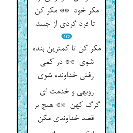
مکر خود ** مکر کن
تا فرد گردی از جسد
470
مکر کن تا کمترین بنده
شوی ** در کمی
رفتی خداونده شوی
روبهی و خدمت ای
گرگ کهن ** هیچ بر
قصد خداوندی مکن