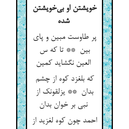
خویشتن او بی‌خویشتن
شده
پر طاوست مبین و پای
بین ** تا که س
العین نگشاید کمین
که بلغزد کوه از چشم
بدان ** یزلقونک از
نبی بر خوان بدان
احمد چون کوه لغزید از