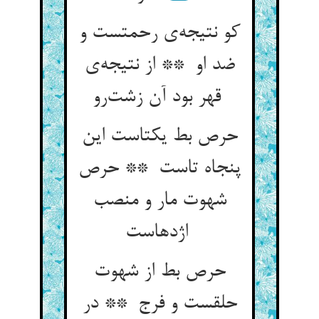
کو نتیجه‌ی رحمتست و
ضد او ** از نتیجه‌ی
قهر بود آن زشت‌رو
حرص بط یکتاست این
پنجاه تاست ** حرص
شهوت مار و منصب
اژدهاست
حرص بط از شهوت
حلقست و فرج ** در