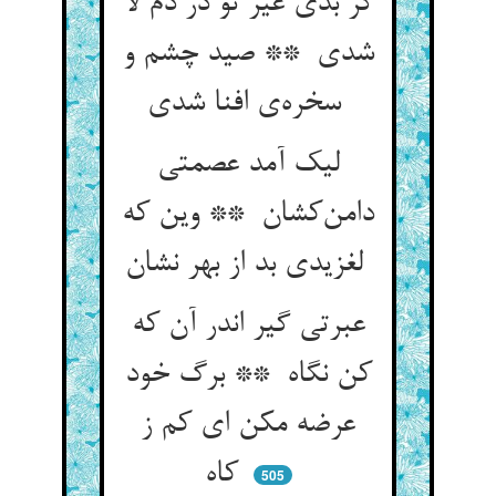
گر بدی غیر تو در دم لا
شدی ** صید چشم و
سخره‌ی افنا شدی
لیک آمد عصمتی
دامن‌کشان ** وین که
لغزیدی بد از بهر نشان
عبرتی گیر اندر آن که
کن نگاه ** برگ خود
عرضه مکن ای کم ز
کاه
505