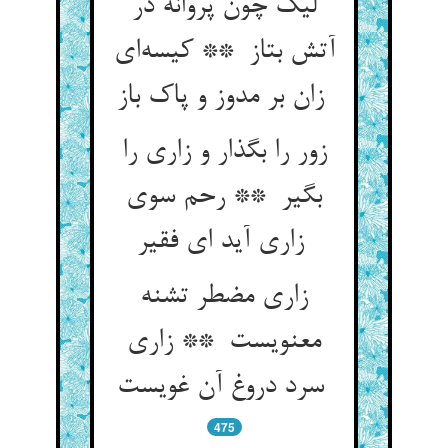
لیک چون پروانه در
آتش بتاز ** کیسه‌ای
زان بر مدوز و پاک باز
زور را بگذار و زاری را
بگیر ** رحم سوی
زاری آید ای فقیر
زاری مضطر تشنه
معنویست ** زاری
سرد دروغ آن غویست
475