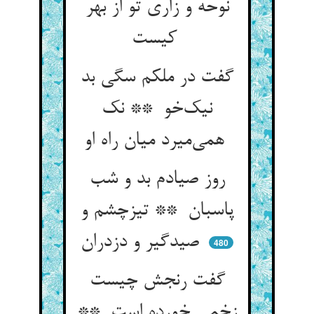
نوحه و زاری تو از بهر
کیست
گفت در ملکم سگی بد
نیک‌خو ** نک
همی‌میرد میان راه او
روز صیادم بد و شب
پاسبان ** تیزچشم و
صیدگیر و دزدران
480
گفت رنجش چیست
زخمی خورده است **