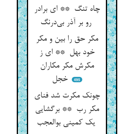
چاه تنگ ** ای برادر
رو بر آذر بی‌درنگ
مکر حق را بین و مکر
خود بهل ** ای ز
مکرش مکر مکاران
خجل
495
چونک مکرت شد فنای
مکر رب ** برگشایی
یک کمینی بوالعجب