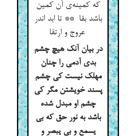
که کمینه‌ی آن کمین
باشد بقا ** تا ابد اندر
عروج و ارتقا
در بیان آنک هیچ چشم
بدی آدمی را چنان
مهلک نیست کی چشم
پسند خویشتن مگر کی
چشم او مبدل شده
باشد به نور حق که بی
یسمع و بی یبصر و