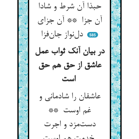
حبذا آن شرط و شادا
آن جزا ** آن جزای
دل‌نواز جان‌فزا
585
در بیان آنک ثواب عمل
عاشق از حق هم حق
است
عاشقان را شادمانی و
غم اوست **
دست‌مزد و اجرت
خدمت هم اوست