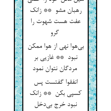
رهبان مشو ** زانک
عفت هست شهوت را
گرو
بی‌هوا نهی از هوا ممکن
نبود ** غازیی بر
مردگان نتوان نمود
انفقوا گفتست پس
کسپی بکن ** زانک
نبود خرج بی‌دخل