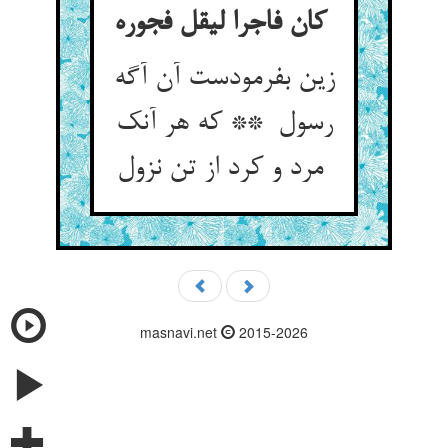
کان فاجرا لیقل فجوره
زین بفرمودست آن آگه
رسول ** که هر آنک
مرد و کرد از تن نزول
masnavi.net
2015-2026