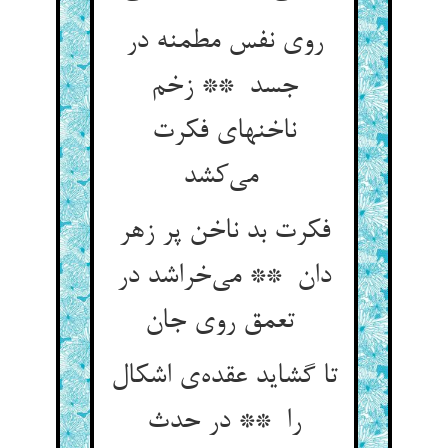
روی نفس مطمنه در
جسد ** زخم
ناخنهای فکرت
می‌کشد
فکرت بد ناخن پر زهر
دان ** می‌خراشد در
تعمق روی جان
تا گشاید عقده‌ی اشکال
را ** در حدث