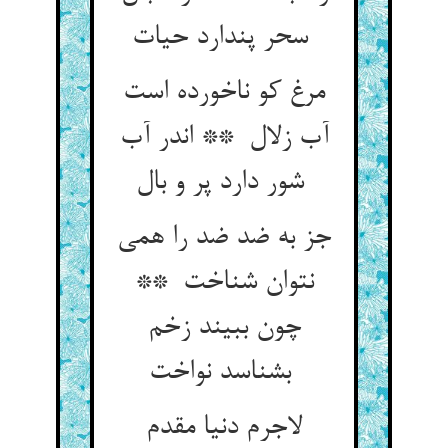
سحر پندارد حیات
مرغ کو ناخورده است
آب زلال ** اندر آب
شور دارد پر و بال
جز به ضد ضد را همی
نتوان شناخت **
چون ببیند زخم
بشناسد نواخت
لاجرم دنیا مقدم