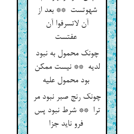
شهوتست ** بعد از
آن لاتسرفوا آن
عفتست
چونک محمول به نبود
لدیه ** نیست ممکن
بود محمول علیه
چونک رنج صبر نبود مر
ترا ** شرط نبود پس
فرو ناید جزا