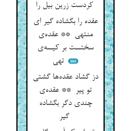
کردست زرین بیل را
عقده را بگشاده گیر ای
منتهی ** عقده‌ی
سختست بر کیسه‌ی
تهی
560
دز گشاد عقده‌ها گشتی
تو پیر ** عقده‌ی
چندی دگر بگشاده
گیر