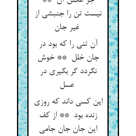
جز عکس آن **
نیست تن را جنبشی از
غیر جان
آن تنی را که بود در
جان خلل ** خوش
نگردد گر بگیری در
عسل
این کسی داند که روزی
زنده بود ** از کف
این جان جان جامی