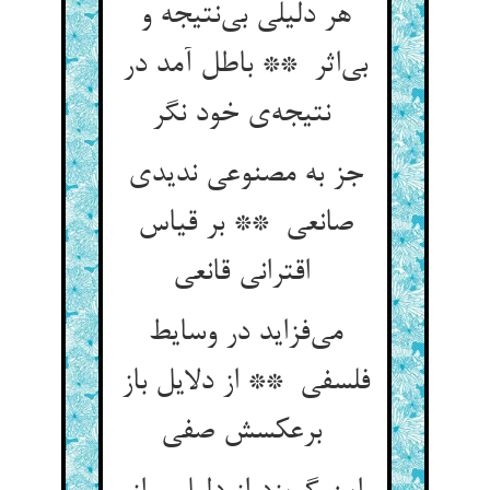
هر دلیلی بی‌نتیجه و
بی‌اثر ** باطل آمد در
نتیجه‌ی خود نگر
جز به مصنوعی ندیدی
صانعی ** بر قیاس
اقترانی قانعی
می‌فزاید در وسایط
فلسفی ** از دلایل باز
برعکسش صفی