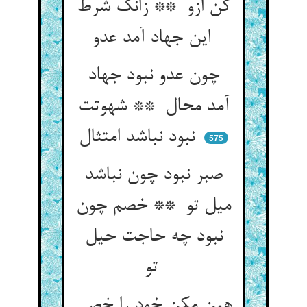
کن ازو ** زانک شرط
این جهاد آمد عدو
چون عدو نبود جهاد
آمد محال ** شهوتت
نبود نباشد امتثال
575
صبر نبود چون نباشد
میل تو ** خصم چون
نبود چه حاجت حیل
تو
هین مکن خود را خصی