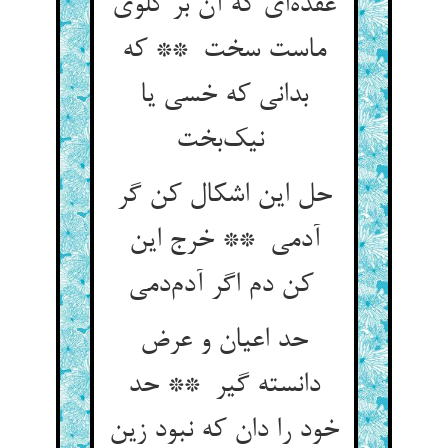
عقده‌ای که آن بر گلوی
ماست سخت ** که
بدانی که خسی یا
نیک‌بخت
حل این اشکال کن گر
آدمی ** خرج این
کن دم اگر آدم‌دمی
حد اعیان و عرض
دانسته گیر ** حد
خود را دان که نبود زین