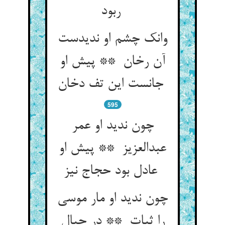
ربود
وانک چشم او ندیدست
آن رخان ** پیش او
جانست این تف دخان
595
چون ندید او عمر
عبدالعزیز ** پیش او
عادل بود حجاج نیز
چون ندید او مار موسی
را ثبات ** در حبال