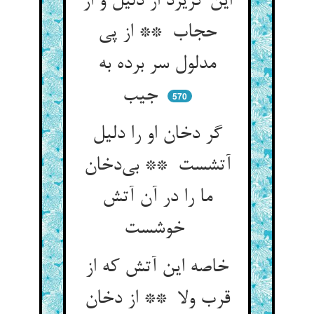
این گریزد از دلیل و از
حجاب ** از پی
مدلول سر برده به
جیب
570
گر دخان او را دلیل
آتشست ** بی‌دخان
ما را در آن آتش
خوشست
خاصه این آتش که از
قرب ولا ** از دخان