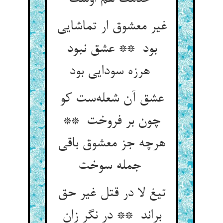
غیر معشوق ار تماشایی
بود ** عشق نبود
هرزه سودایی بود
عشق آن شعله‌ست کو
چون بر فروخت **
هرچه جز معشوق باقی
جمله سوخت
تیغ لا در قتل غیر حق
براند ** در نگر زان