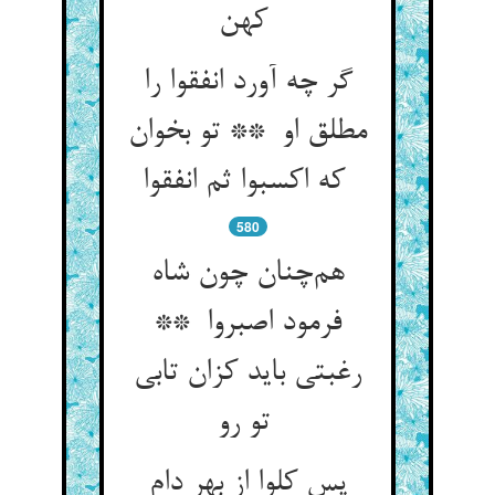
کهن
گر چه آورد انفقوا را
مطلق او ** تو بخوان
که اکسبوا ثم انفقوا
580
هم‌چنان چون شاه
فرمود اصبروا **
رغبتی باید کزان تابی
تو رو
پس کلوا از بهر دام