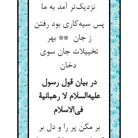
نزدیک‌تر آمد به ما
پس سیه‌کاری بود رفتن
ز جان ** بهر
تخییلات جان سوی
دخان
در بیان قول رسول
علیه‌السلام لا رهبانیة
فی‌الاسلام
بر مکن پر را و دل بر