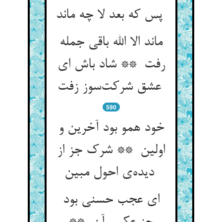
پس که بعد لا چه ماند
ماند الا الله باقی جمله
رفت ** شاد باش ای
عشق شرکت‌سوز زفت
590
خود همو بود آخرین و
اولین ** شرک جز از
دیده‌ی احول مبین
ای عجب حسنی بود