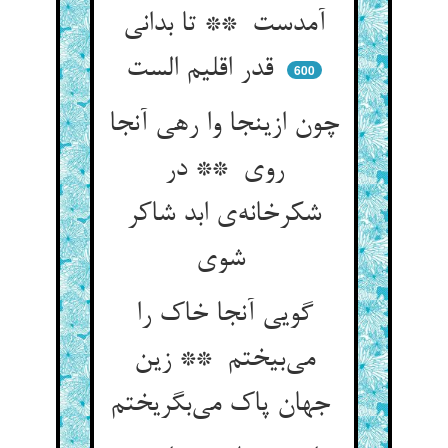
آمدست ** تا بدانی
قدر اقلیم الست
600
چون ازینجا وا رهی آنجا
روی ** در
شکرخانه‌ی ابد شاکر
شوی
گویی آنجا خاک را
می‌بیختم ** زین
جهان پاک می‌بگریختم