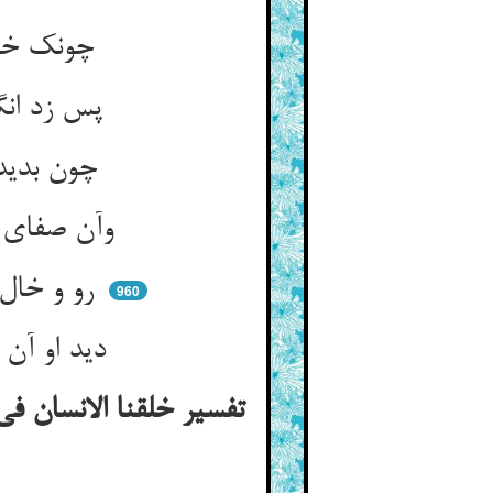
چونک خوبی زنان فا او نمود ** که ز عقل و صبر مردان می‌فزود
پس زد انگشتک به رقص اندر فتاد ** که بده زوتر رسیدم در مراد
چون بدید آن چشمهای پرخمار ** که کند عقل و خرد را بی‌قرار
وآن صفای عارض آن دلبران ** که بسوزد چون سپند این دل بر آن
رو و خال و ابرو و لب چون عقیق ** گوییا حق تافت از پرده‌ی رقیق
960
دید او آن غنج و برجست سبک ** چون تجلی حق از پرده‌ی تنک
تفسیر خلقنا الانسان ف