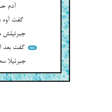
آدم حسن و ملک ساجد شده ** هم‌چو آدم باز معزول آمده
گفت آوه بعد هستی نیستی ** گفت جرمت این که افزون زیستی
جبرئیلش می‌کشاند مو کشان ** که برو زین خلد و از جوق خوشان
گفت بعد از عز این اذلال چیست ** گفت آن دادست و اینت داوریست
965
جبرئیلا سجده می‌کردی به جان ** چون کنون می‌رانیم تو از جنان