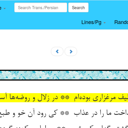
le
Search
Lines/Pg
Rand