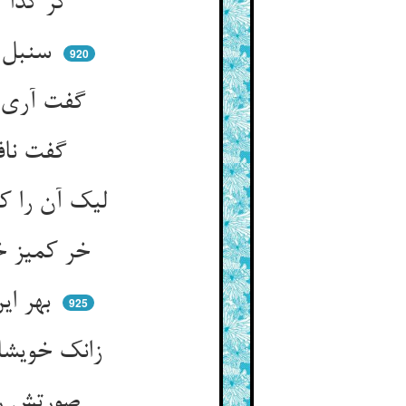
گر گدا گشتم گدارو کی شوم ** ور لباسم کهنه گردد من نوم
سنبل و لاله و سپرغم نیز هم ** با هزاران ناز و نفرت خورده‌ام
920
گفت آری لاف می‌زن لاف‌لاف ** در غریبی بس توان گفتن گزاف
گفت نافم خود گواهی می‌دهد ** منتی بر عود و عنبر می‌نهد
لیک آن را کی شنود صاحب‌مشام ** بر خر سرگین‌پرست آن شد حرام
خر کمیز خر ببوید بر طریق ** مشک چون عرضه کنم با این فریق
بهر این گفت آن نبی مستجیب ** رمز الاسلام فی‌الدنیا غریب
925
زانک خویشانش هم از وی می‌رمند ** گرچه با ذاتش ملایک هم‌دمند
صورتش را جنس می‌بینند انام ** لیک از وی می‌نیابند آن مشام