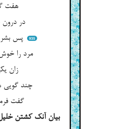
هفت گاو فربه بس پروری ** خوردشان آن هفت گاو لاغری
در درون شیران بدند آن لاغران ** ورنه گاوان را نبودندی خوران
پس بشر آمد به صورت مرد کار ** لیک در وی شیر پنهان مردخوار
935
مرد را خوش وا خورد فردش کند ** صاف گردد دردش ار دردش کند
زان یکی درد او ز جمله دردها ** وا رهد پا بر نهد او بر سها
چند گویی هم‌چو زاغ پر نحوس ** ای خلیل از بهر چه کشتی خروس
گفت فرمان حکمت فرمان بگو ** تا مسبح گردم آن را مو به مو
بیان آنک کشتن خلیل 