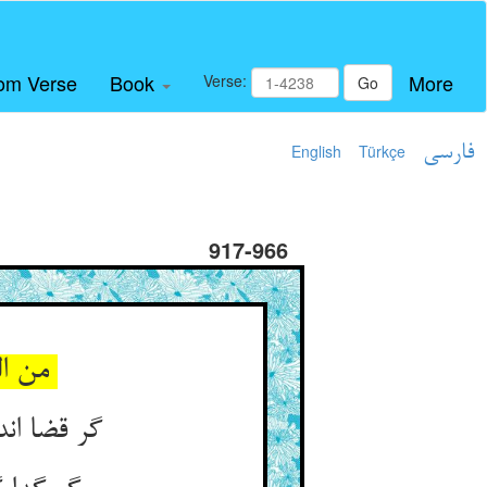
om Verse
Book
More
Verse:
Go
فارسی
Türkçe
English
917-966
من الیف مرغزاری بوده‌ام ** در زلال و روضه‌ها آسوده‌ام
گر قضا انداخت ما را در عذاب ** کی رود آن خو و طبع مستطاب