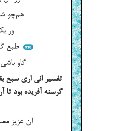
هم‌چو شیری در میان نقش گاو ** دور می‌بینش ولی او را مکاو
ور بکاوی ترک گاو تن بگو ** که بدرد گاو را آن شیرخو
طبع گاوی از سرت بیرون کند ** خوی حیوانی ز حیوان بر کند
930
گاو باشی شیر گردی نزد او ** گر تو با گاوی خوشی شیری مجو
تفسیر انی اری سبع ب
گرسنه آفریده بود تا آ
آن عزیز مصر می‌دیدی به خواب ** چونک چشم غیب را شد فتح باب