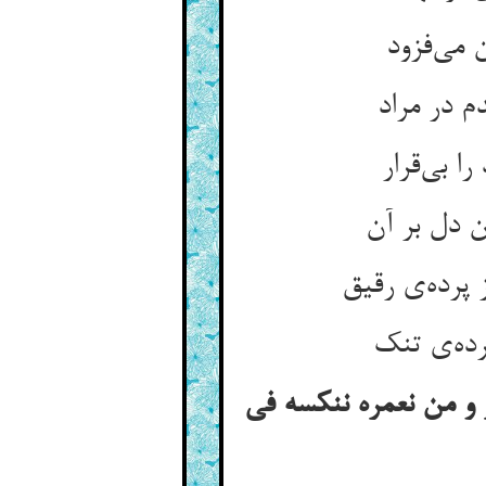
 و من نعمره ننکسه فی