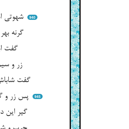
شهوتی است او و بس شهوت‌پرست ** زان شراب زهرناک ژاژ مست
940
گرنه بهر نسل بود ای وصی ** آدم از ننگش بکردی خود خصی
گفت ابلیس لعین دادار را ** دام زفتی خواهم این اشکار را
زر و سیم و گله‌ی اسپش نمود ** که بدین تانی خلایق را ربود
گفت شاباش و ترش آویخت لنج ** شد ترنجیده ترش هم‌چون ترنج
پس زر و گوهر ز معدنهای خوش ** کرد آن پس‌مانده را حق پیش‌کش
945
گیر این دام دگر را ای لعین ** گفت زین افزون ده ای نعم‌المعین
چرب و شیرین و شرابات ثمین ** دادش و بس جامه‌ی ابریشمین