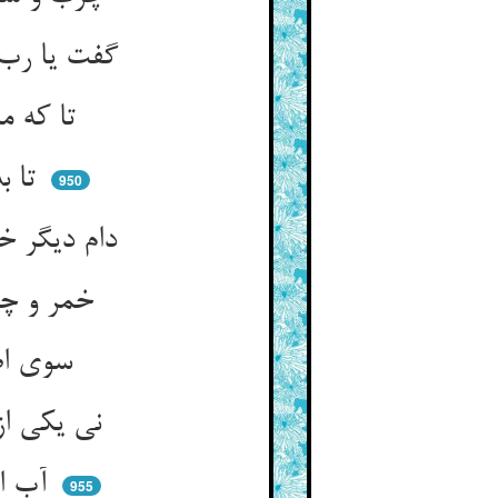
گفت یا رب بیش ازین خواهم مدد ** تا ببندمشان به حبل من مسد
تا که مستانت که نر و پر دلند ** مردوار آن بندها را بسکلند
تا بدین دام و رسنهای هوا ** مرد تو گردد ز نامردان جدا
950
دام دیگر خواهم ای سلطان تخت ** دام مردانداز و حیلت‌ساز سخت
خمر و چنگ آورد پیش او نهاد ** نیم‌خنده زد بدان شد نیم‌شاد
سوی اضلال ازل پیغام کرد ** که بر آر از قعر بحر فتنه گرد
نی یکی از بندگانت موسی است ** پرده‌ها در بحر او از گرد بست
آب از هر سو عنان را واکشید ** از تگ دریا غباری برجهید
955