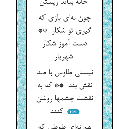
خانه بباید ریستن
چون نه‌ای بازی که
گیری تو شکار **
دست آموز شکار
شهریار
نیستی طاوس با صد
نقش بند ** که به
نقشت چشمها روشن
کنند
1260
هم نه‌ای طوطی که