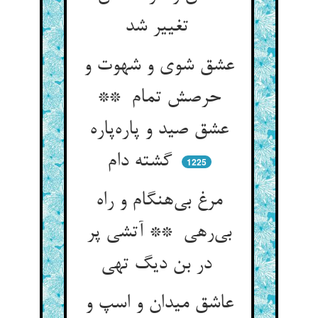
تغییر شد
عشق شوی و شهوت و
حرصش تمام **
عشق صید و پاره‌پاره
گشته دام
1225
مرغ بی‌هنگام و راه
بی‌رهی ** آتشی پر
در بن دیگ تهی
عاشق میدان و اسپ و