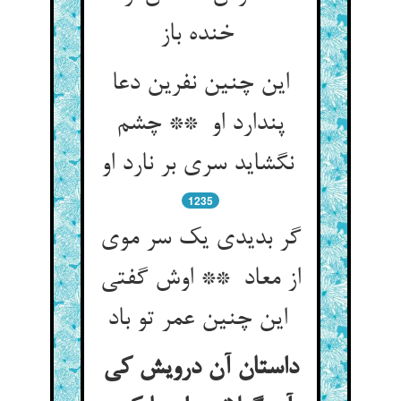
خنده باز
این چنین نفرین دعا
پندارد او ** چشم
نگشاید سری بر نارد او
1235
گر بدیدی یک سر موی
از معاد ** اوش گفتی
این چنین عمر تو باد
داستان آن درویش کی