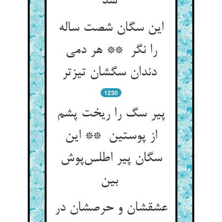
شد
این سگان شصت ساله
را نگر ** هر دمی
دندان سگشان تیزتر
1230
پیر سگ را ریخت پشم
از پوستین ** این
سگان پیر اطلس‌پوش
بین
عشقشان و حرصشان در