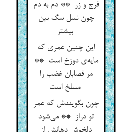
فرج و زر ** دم به دم
چون نسل سگ بین
بیشتر
این چنین عمری که
مایه‌ی دوزخ است **
مر قصابان غضب را
مسلخ است
چون بگویندش که عمر
تو دراز ** می‌شود
دلخوش دهانش از