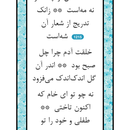
نه مه‌است ** زانک
تدریج از شعار آن
شه‌است
1215
خلقت آدم چرا چل
صبح بود ** اندر آن
گل اندک‌اندک می‌فزود
نه چو تو ای خام که
اکنون تاختی **
طفلی و خود را تو