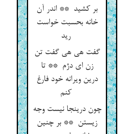
بر کشید ** اندر آن
خانه بحسبت خواست
رید
گفت هی هی گفت تن
زن ای دژم ** تا
درین ویرانه خود فارغ
کنم
چون درینجا نیست وجه
زیستن ** بر چنین