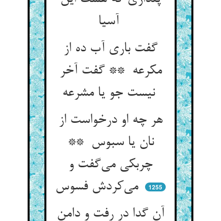
آسیا
گفت باری آب ده از
مکرعه ** گفت آخر
نیست جو یا مشرعه
هر چه او درخواست از
نان یا سبوس **
چربکی می‌گفت و
می‌کردش فسوس
1255
آن گدا در رفت و دامن