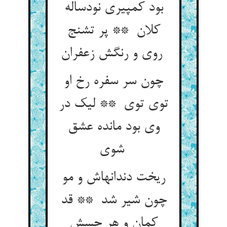
بود کمپیری نودساله
کلان ** پر تشنج
روی و رنگش زعفران
چون سر سفره رخ او
توی توی ** لیک در
وی بود مانده عشق
شوی
ریخت دندانهاش و مو
چون شیر شد ** قد
کمان و هر حسش