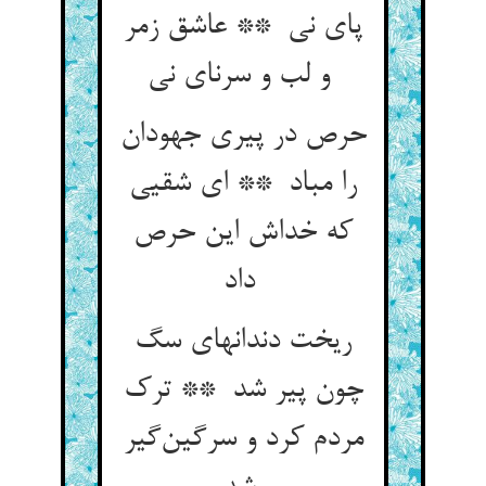
پای نی ** عاشق زمر
و لب و سرنای نی
حرص در پیری جهودان
را مباد ** ای شقیی
که خداش این حرص
داد
ریخت دندانهای سگ
چون پیر شد ** ترک
مردم کرد و سرگین‌گیر