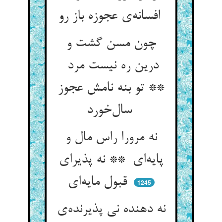
افسانه‌ی عجوزه باز رو
چون مسن گشت و
درین ره نیست مرد
** تو بنه نامش عجوز
سال‌خورد
نه مرورا راس مال و
پایه‌ای ** نه پذیرای
قبول مایه‌ای
1245
نه دهنده نی پذیرنده‌ی