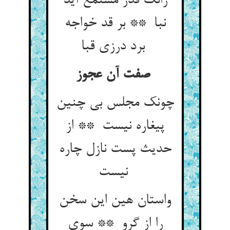
زانک قدر مستمع آید
نبا ** بر قد خواجه
برد درزی قبا
صفت آن عجوز
چونک مجلس بی چنین
پیغاره نیست ** از
حدیث پست نازل چاره
نیست
واستان هین این سخن
را از گرو ** سوی