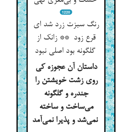
خشک و بی‌مغزی تهی
1220
رنگ سبزت زرد شد ای
قرع زود ** زانک از
گلگونه بود اصلی نبود
داستان آن عجوزه کی
روی زشت خویشتن را
جندره و گلگونه
می‌ساخت و ساخته
نمی‌شد و پذیرا نمی‌آمد