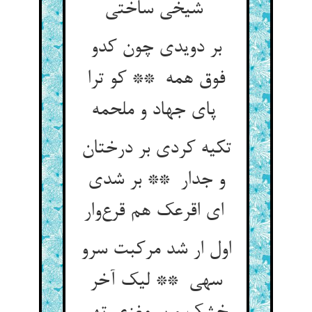
شیخی ساختی
بر دویدی چون کدو
فوق همه ** کو ترا
پای جهاد و ملحمه
تکیه کردی بر درختان
و جدار ** بر شدی
ای اقرعک هم قرع‌وار
اول ار شد مرکبت سرو
سهی ** لیک آخر