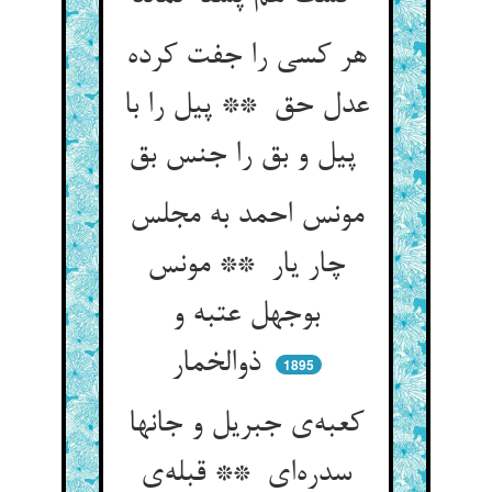
هر کسی را جفت کرده
عدل حق ** پیل را با
پیل و بق را جنس بق
مونس احمد به مجلس
چار یار ** مونس
بوجهل عتبه و
ذوالخمار
1895
کعبه‌ی جبریل و جانها
سدره‌ای ** قبله‌ی