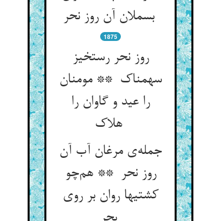
بسملان آن روز نحر
1875
روز نحر رستخیز
سهمناک ** مومنان
را عید و گاوان را
هلاک
جمله‌ی مرغان آب آن
روز نحر ** هم‌چو
کشتیها روان بر روی
بحر