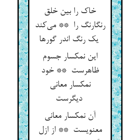
خاک را بین خلق
رنگارنگ را ** می‌کند
یک رنگ اندر گورها
این نمکسار جسوم
ظاهرست ** خود
نمکسار معانی
دیگرست
آن نمکسار معانی
معنویست ** از ازل