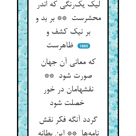
لیک یک‌رنگی که اندر
محشرست ** بر بد و
بر نیک کشف و
ظاهرست
1865
که معانی آن جهان
صورت شود **
نقشهامان در خور
خصلت شود
گردد آنگه فکر نقش
نامه‌ها ** این بطانه