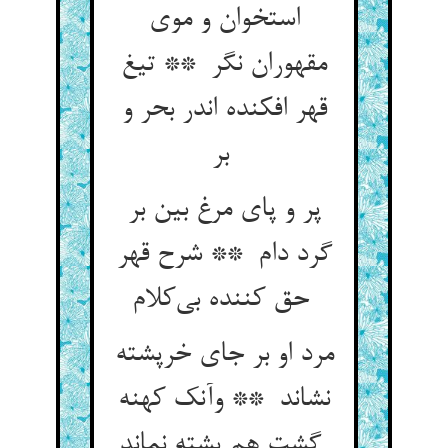
استخوان و موی
مقهوران نگر ** تیغ
قهر افکنده اندر بحر و
بر
پر و پای مرغ بین بر
گرد دام ** شرح قهر
حق کننده بی‌کلام
مرد او بر جای خرپشته
نشاند ** وآنک کهنه
گشت هم پشته نماند