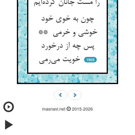
را مست جانان کرده‌ایم
چون به خوی خود
خوشی و خرمی **
پس چه از درخورد
خویت می‌رمی
1905
masnavi.net
2015-2026