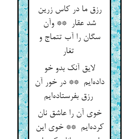
رزق ما در کاس زرین
شد عقار ** وآن
سگان را آب تتماج و
تغار
لایق آنک بدو خو
داده‌ایم ** در خور آن
رزق بفرستاده‌ایم
خوی آن را عاشق نان
کرده‌ایم ** خوی این