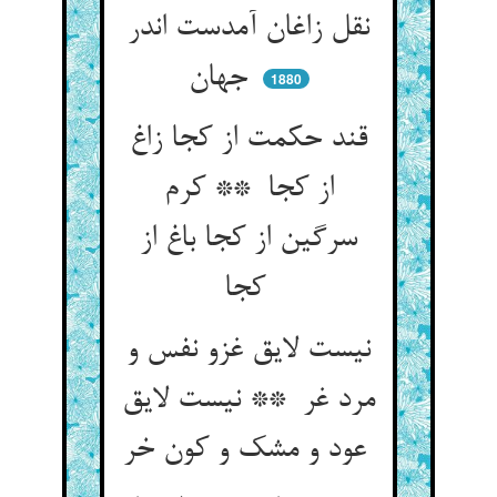
نقل زاغان آمدست اندر
جهان
1880
قند حکمت از کجا زاغ
از کجا ** کرم
سرگین از کجا باغ از
کجا
نیست لایق غزو نفس و
مرد غر ** نیست لایق
عود و مشک و کون خر