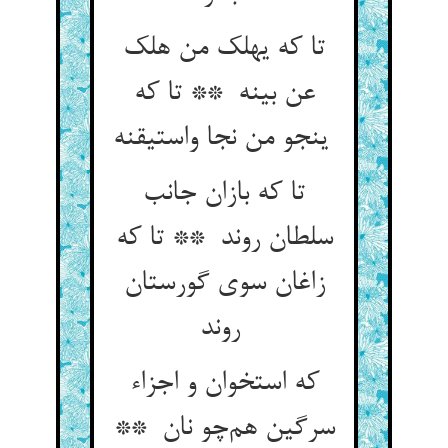
تا که یهلک من هلک
عن بینه ** تا که
ینجو من نجا واستیقنه
تا که بازان جانب
سلطان روند ** تا که
زاغان سوی گورستان
روند
که استخوان و اجزاء
سرگین هم‌چو نان **