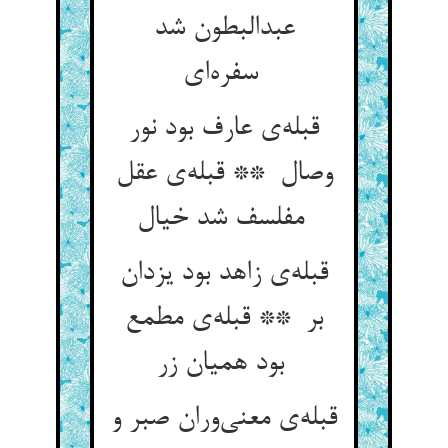
عبدالبطون شد
سفره‌ای
قبله‌ی عارف بود نور
وصال ** قبله‌ی عقل
مفلسف شد خیال
قبله‌ی زاهد بود یزدان
بر ** قبله‌ی مطمع
بود همیان زر
قبله‌ی معنی‌وران صبر و