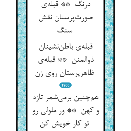
درنگ ** قبله‌ی
صورت‌پرستان نقش
سنگ
قبله‌ی باطن‌نشینان
ذوالمنن ** قبله‌ی
ظاهرپرستان روی زن
1900
هم‌چنین برمی‌شمر تازه
و کهن ** ور ملولی رو
تو کار خویش کن