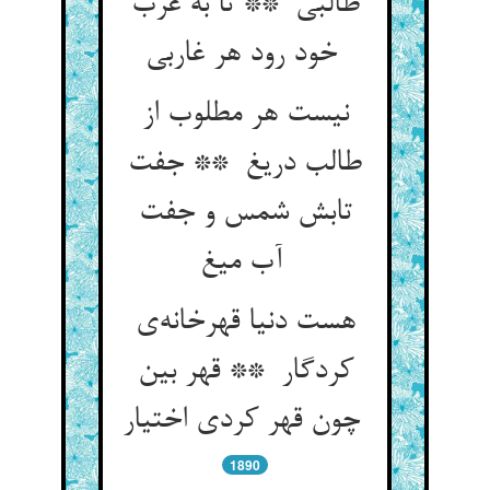
طالبی ** تا به غرب
خود رود هر غاربی
نیست هر مطلوب از
طالب دریغ ** جفت
تابش شمس و جفت
آب میغ
هست دنیا قهرخانه‌ی
کردگار ** قهر بین
چون قهر کردی اختیار
1890