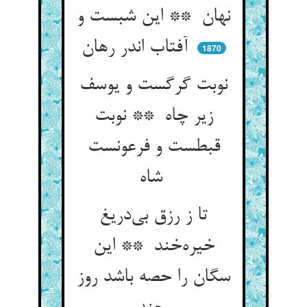
نهان ** این شبست و
آفتاب اندر رهان
1870
نوبت گرگست و یوسف
زیر چاه ** نوبت
قبطست و فرعونست
شاه
تا ز رزق بی‌دریغ
خیره‌خند ** این
سگان را حصه باشد روز