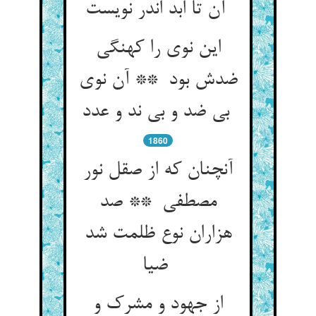
آن تا ابد اندر نویست
این نوی را کهنگی
ضدش بود ** آن نوی
بی ضد و بی ند و عدد
1860
آنچنان که از صقل نور
مصطفی ** صد
هزاران نوع ظلمت شد
ضیا
از جهود و مشرک و