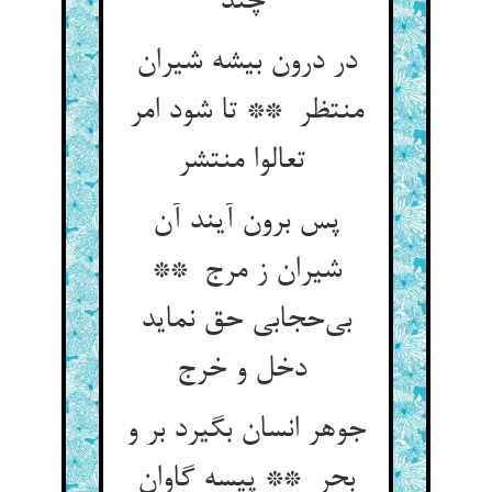
چند
در درون بیشه شیران
منتظر ** تا شود امر
تعالوا منتشر
پس برون آیند آن
شیران ز مرج **
بی‌حجابی حق نماید
دخل و خرج
جوهر انسان بگیرد بر و
بحر ** پیسه گاوان