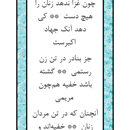
چون غزا ندهد زنان را
هیچ دست ** کی
دهد آنک جهاد
اکبرست
جز بنادر در تن زن
رستمی ** گشته
باشد خفیه هم‌چون
مریمی
آنچنان که در تن مردان
زنان ** خفیه‌اند و