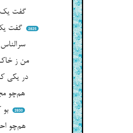
گفت یک خاصیتم در بازو است ** که زنم من نقبها با زور دست
گفت یک خاصیتم در بینی است ** کار من در خاکها بوبینی است
2825
سرالناس معادن داد دست ** که رسول آن را پی چه گفته است
من ز خاک تن بدانم کاندر آن ** چند نقدست و چه دارد او ز کان
در یکی کان زر بی‌اندازه درج ** وان دگر دخلش بود کمتر ز خرج
هم‌چو مجنون بو کنم من خاک را ** خاک لیلی را بیابم بی‌خطا
بو کنم دانم ز هر پیراهنی ** گر بود یوسف و گر آهرمنی
2830
هم‌چو احمد که برد بو از یمن ** زان نصیبی یافت این بینی من