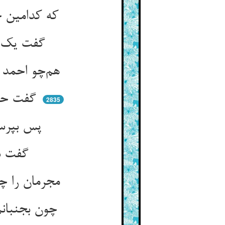
که کدامین خاک همسایه‌ی زرست ** یا کدامین خاک صفر و ابترست
گفت یک نک خاصیت در پنجه‌ام ** که کمندی افکنم طول علم
هم‌چو احمد که کمند انداخت جانش ** تا کمندش برد سوی آسمانش
گفت حقش ای کمندانداز بیت ** آن ز من دان ما رمیت اذ رمیت
2835
پس بپرسیدند زان شه کای سند ** مر ترا خاصیت اندر چه بود
گفت در ریشم بود خاصیتم ** که رهانم مجرمان را از نقم
مجرمان را چون به جلادان دهند ** چون بجنبد ریش من زیشان رهند
چون بجنبانم به رحمت ریش را ** طی کنند آن قتل و آن تشویش را