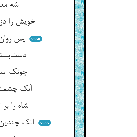
شه معین دید منزل‌گاهشان ** حلیه و نام و پناه و راهشان
خویش را دزدید ازیشان بازگشت ** روز در دیوان بگفت آن سرگذشت
پس روان گشتند سرهنگان مست ** تا که دزدان را گرفتند و ببست
2850
دست‌بسته سوی دیوان آمدند ** وز نهیب جان خود لرزان شدند
چونک استادند پیش تخت شاه ** یار شبشان بود آن شاه چو ماه
آنک چشمش شب بهرکه انداختی ** روز دیدی بی شکش بشناختی
شاه را بر تخت دید و گفت این ** بود با ما دوش شب‌گرد و قرین
آنک چندین خاصیت در ریش اوست ** این گرفت ما هم از تفتیش اوست
2855