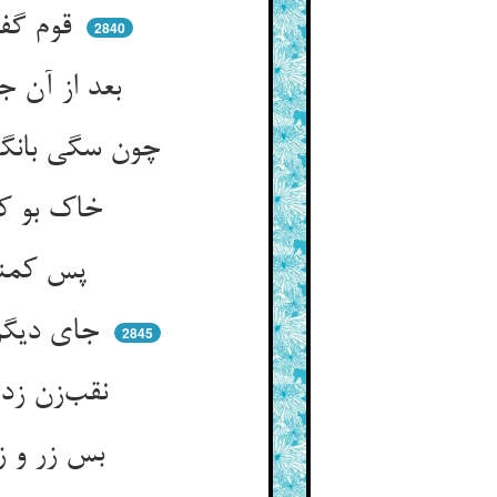
قوم گفتندش که قطب ما توی ** که خلاص روز محنتمان شوی
2840
بعد از آن 
چون سگی بانگی بزد از سوی راست ** گفت می‌گوید که سلطان با شماست
خاک بو کرد آن دگر از ربوه‌ای ** گفت این هست از وثاق بیوه‌ای
پس کمند انداخت استاد کمند ** تا شدند آن سوی دیوار بلند
جای دیگر خاک را چون بوی کرد ** گفت خاک مخزن شاهیست فرد
2845
نقب‌زن زد نقب در مخزن رسید ** هر یکی از مخزن اسبابی کشید
بس زر و زربفت و گوهرهای زفت ** قوم بردند و نهان کردند تفت