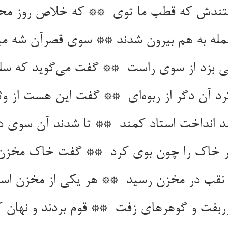
جمله به هم بیرون شدند ** سوی قصرآن شه م