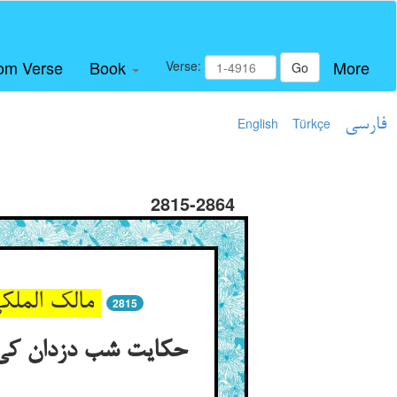
om Verse
Book
More
Verse:
Go
فارسی
Türkçe
English
2815-2864
مالک الملکی به حس چیزی دهی ** تا که بر حس‌ها کند آن حس شهی
2815
حکایت شب دزدان کی س