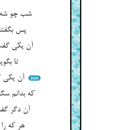
شب چو شه محمود برمی‌گشت فرد ** با گروهی قوم دزدان باز خورد
پس بگفتندش کیی ای بوالوفا ** گفت شه من هم یکی‌ام از شما
آن یکی گفت ای گروه مکر کیش ** تا بگوید هر یکی فرهنگ خویش
تا بگوید با حریفان در سمر ** کو چه دارد در جبلت از هنر
آن یکی گفت ای گروه فن‌فروش ** هست خاصیت مرا اندر دو گوش
2820
که بدانم سگ چه می‌گوید به بانگ ** قوم گفتندش ز دیناری دو دانگ
آن دگر گفت ای گروه زرپرست ** جمله خاصیت مرا چشم اندرست
هر که را شب بینم اندر قیروان ** روز بشناسم من او را بی‌گمان