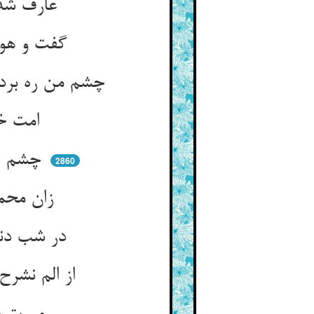
عارف شه بود چشمش لاجرم ** بر گشاد از معرفت لب با حشم
گفت و هو معکم این شاه بود ** فعل ما می‌دید و سرمان می‌شنود
چشم من ره برد شب شه را شناخت ** جمله شب با روی ماهش عشق باخت
امت خود را بخواهم من ازو ** کو نگرداند ز عارف هیچ رو
چشم عارف دان امان هر دو کون ** که بدو یابید هر بهرام عون
2860
زان محمد شافع هر داغ بود ** که ز جز شه چشم او مازاغ بود
در شب دنیا که محجوبست شید ** ناظر حق بود و زو بودش امید
از الم نشرح دو چشمش سرمه یافت ** دید آنچ جبرئیل آن بر نتافت