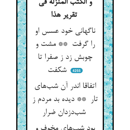
و الکتب المنزلة فی
تقریر هذا
ناگهانی خود عسس او
را گرفت ** مشت و
چوبش زد ز صفرا تا
شکفت
4255
اتفاقا اندر آن شب‌های
تار ** دیده بد مردم ز
شب‌دزدان ضرار
بود شب‌های مخوف و