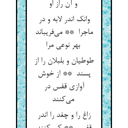
و آن راز او
وانک اندر لابه و در
ماجرا ** می‌فریباند
بهر نوعی مرا
طوطیان و بلبلان را از
پسند ** از خوش
آوازی قفس در
می‌کنند
زاغ را و چغد را اندر