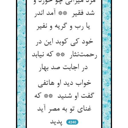
مرد میراثی چو خورد و
شد فقیر ** آمد اندر
یا رب و گریه و نفیر
خود کی کوبد این در
رحمت‌نثار ** که نیابد
در اجابت صد بهار
خواب دید او هاتفی
گفت او شنید ** که
غنای تو به مصر آید
پدید
4240