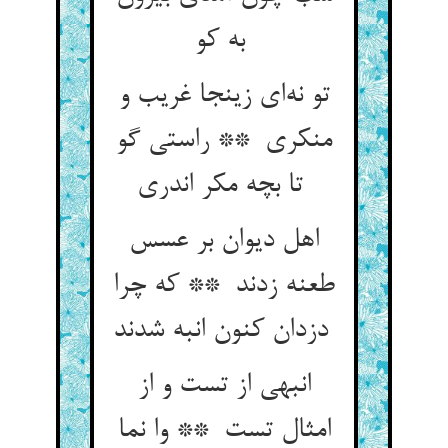
به کو
تو نه‌ای زینجا غریب و
منکری ** راستی گو
تا بچه مکر اندری
اهل دیوان بر عسس
طعنه زدند ** که چرا
دزدان کنون انبه شدند
انبهی از تست و از
امثال تست ** وا نما