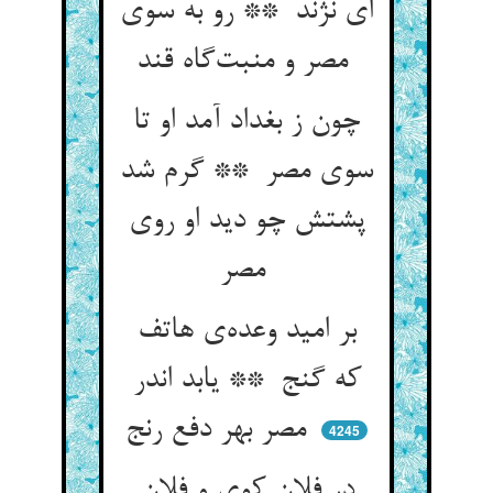
ای نژند ** رو به سوی
مصر و منبت‌گاه قند
چون ز بغداد آمد او تا
سوی مصر ** گرم شد
پشتش چو دید او روی
مصر
بر امید وعده‌ی هاتف
که گنج ** یابد اندر
مصر بهر دفع رنج
4245
در فلان کوی و فلان