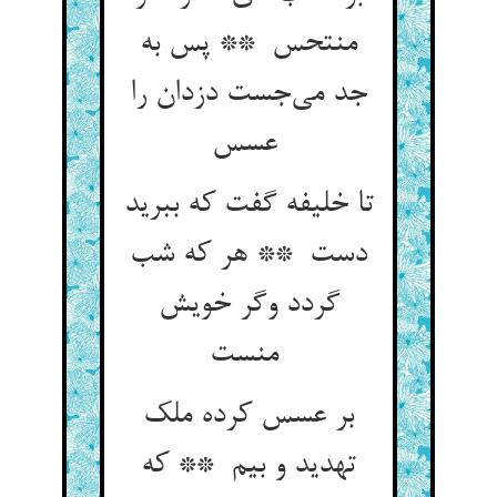
منتحس ** پس به
جد می‌جست دزدان را
عسس
تا خلیفه گفت که ببرید
دست ** هر که شب
گردد وگر خویش
منست
بر عسس کرده ملک
تهدید و بیم ** که