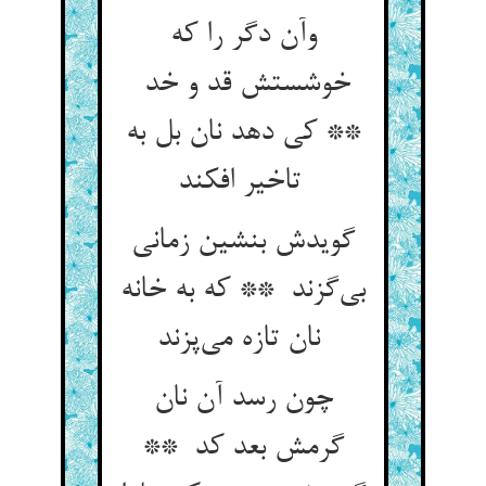
وآن دگر را که
خوشستش قد و خد
** کی دهد نان بل به
تاخیر افکند
گویدش بنشین زمانی
بی‌گزند ** که به خانه
نان تازه می‌پزند
چون رسد آن نان
گرمش بعد کد **