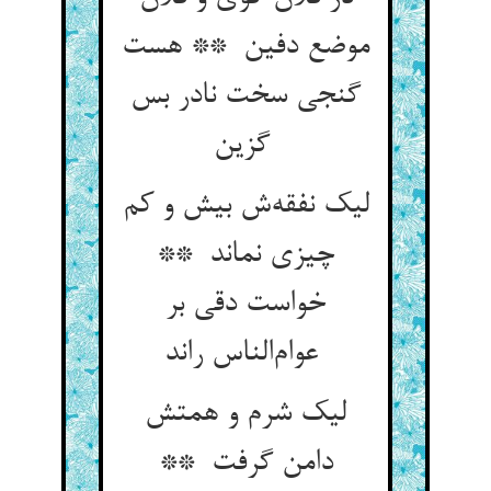
موضع دفین ** هست
گنجی سخت نادر بس
گزین
لیک نفقه‌ش بیش و کم
چیزی نماند **
خواست دقی بر
عوام‌الناس راند
لیک شرم و همتش
دامن گرفت **