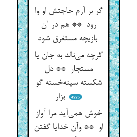
گر بر آرم حاجتش او وا
رود ** هم در آن
بازیچه مستغرق شود
گرچه می‌نالد به جان یا
مستجار ** دل
شکسته سینه‌خسته گو
بزار
4225
خوش همی‌آید مرا آواز
او ** وآن خدایا گفتن