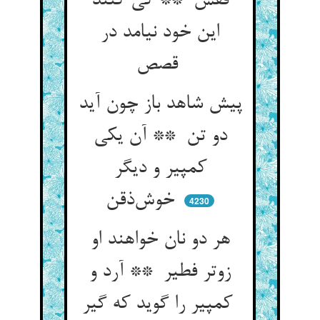
قفس ** کی کنند
این خود نیامد در
قصص
پیش شاهد باز چون آید
دو تن ** آن یکی
کمپیر و دیگر
خوش‌ذقن
4230
هر دو نان خواهند او
زوتر فطیر ** آرد و
کمپیر را گوید که گیر