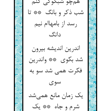
هم‌چو شبکوکی کنم
شب ذکر و بانگ ** تا
رسد از بامهاام نیم
دانگ
اندرین اندیشه بیرون
شد بکوی ** واندرین
فکرت همی شد سو به
سوی
یک زمان مانع همی‌شد
شرم و جاه ** یک