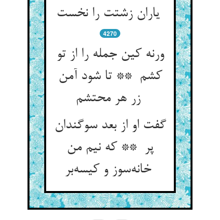
یاران زشتت را نخست
4270
ورنه کین جمله را از تو
کشم ** تا شود آمن
زر هر محتشم
گفت او از بعد سوگندان
پر ** که نیم من
خانه‌سوز و کیسه‌بر