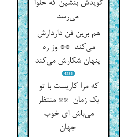
گویدش بنشین که حلوا
می‌رسد
هم برین فن داردارش
می‌کند ** وز ره
پنهان شکارش می‌کند
4235
که مرا کاریست با تو
یک زمان ** منتظر
می‌باش ای خوب
جهان