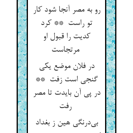
رو به مصر آنجا شود کار
تو راست ** کرد
کدیت را قبول او
مرتجاست
در فلان موضع یکی
گنجی است زفت **
در پی آن بایدت تا مصر
رفت
بی‌درنگی هین ز بغداد