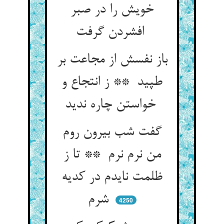
خویش را در صبر
افشردن گرفت
باز نفسش از مجاعت بر
طپید ** ز انتجاع و
خواستن چاره ندید
گفت شب بیرون روم
من نرم نرم ** تا ز
ظلمت نایدم در کدیه
شرم
4250