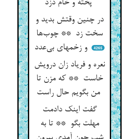
پخته و خام دزد
در چنین وقتش بدید و
سخت زد ** چوب‌ها
و زخمهای بی‌عدد
4265
نعره و فریاد زان درویش
خاست ** که مزن تا
من بگویم حال راست
گفت اینک دادمت
مهلت بگو ** تا به
شب چون آمدی بیرون