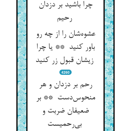
چرا باشید بر دزدان
رحیم
عشوه‌شان را از چه رو
باور کنید ** یا چرا
زیشان قبول زر کنید
4260
رحم بر دزدان و هر
منحوس‌دست ** بر
ضعیفان ضربت و
بی‌رحمیست