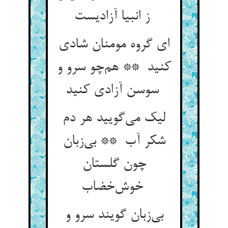
ز انبیا آزادیست
ای گروه مومنان شادی
کنید ** هم‌چو سرو و
سوسن آزادی کنید
لیک می‌گویید هر دم
شکر آب ** بی‌زبان
چون گلستان
خوش‌خضاب
بی‌زبان گویند سرو و