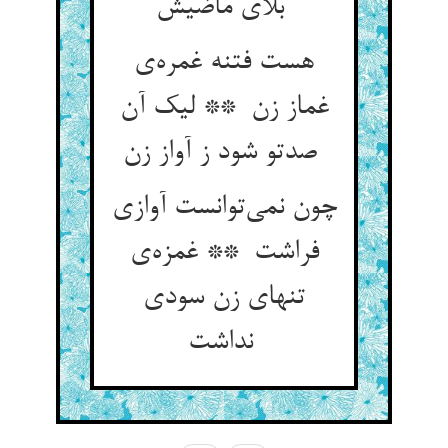
بلای ماضیش
هست فتنه غمره‌ی
غماز زن ** لیک آن
صدتو شود ز آواز زن
چون نمی‌توانست آوازی
فراشت ** غمزه‌ی
تنهای زن سودی
نداشت