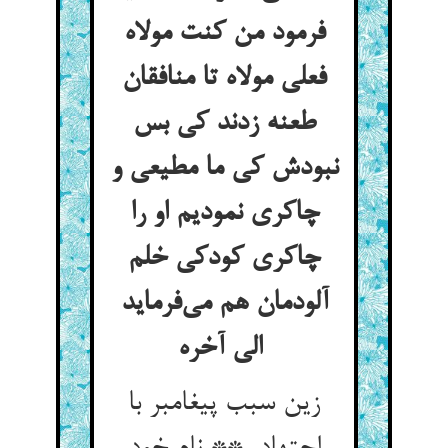
فرمود من کنت مولاه
فعلی مولاه تا منافقان
طعنه زدند کی بس
نبودش کی ما مطیعی و
چاکری نمودیم او را
چاکری کودکی خلم
آلودمان هم می‌فرماید
الی آخره
زین سبب پیغامبر با