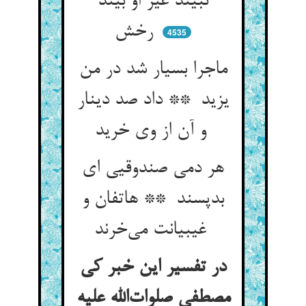
نبیند غیر او بیند
رخش
4535
ماجرا بسیار شد در من
یزید ** داد صد دینار
و آن از وی خرید
هر دمی صندوقیی ای
بدپسند ** هاتفان و
غیبیانت می‌خرند
در تفسیر این خبر کی
مصطفی صلوات‌الله علیه