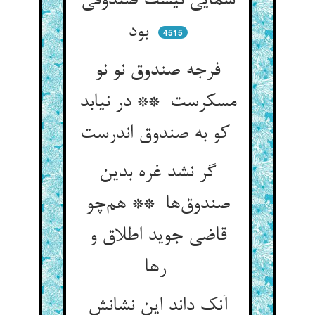
سمایی نیست صندوقی
بود
4515
فرجه صندوق نو نو
مسکرست ** در نیابد
کو به صندوق اندرست
گر نشد غره بدین
صندوق‌ها ** هم‌چو
قاضی جوید اطلاق و
رها
آنک داند این نشانش