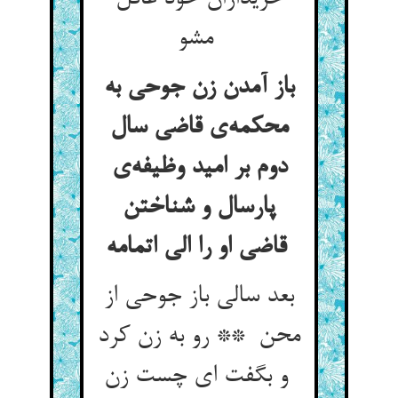
مشو
باز آمدن زن جوحی به
محکمه‌ی قاضی سال
دوم بر امید وظیفه‌ی
پارسال و شناختن
قاضی او را الی اتمامه
بعد سالی باز جوحی از
محن ** رو به زن کرد
و بگفت ای چست زن