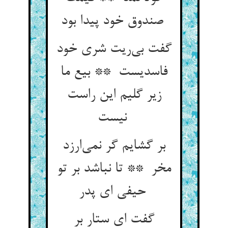
صندوق خود پیدا بود
گفت بی‌ریت شری خود
فاسدیست ** بیع ما
زیر گلیم این راست
نیست
بر گشایم گر نمی‌ارزد
مخر ** تا نباشد بر تو
حیفی ای پدر
گفت ای ستار بر