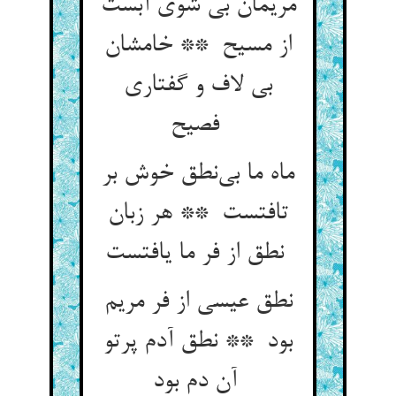
مریمان بی شوی آبست
از مسیح ** خامشان
بی لاف و گفتاری
فصیح
ماه ما بی‌نطق خوش بر
تافتست ** هر زبان
نطق از فر ما یافتست
نطق عیسی از فر مریم
بود ** نطق آدم پرتو
آن دم بود