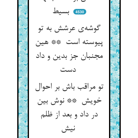
بسیط
4530
گوشه‌ی عرشش به تو
پیوسته است ** هین
مجنبان جز بدین و داد
دست
تو مراقب باش بر احوال
خویش ** نوش بین
در داد و بعد از ظلم
نیش