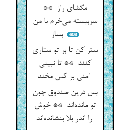
مگشای راز **
سرببسته می‌خرم با من
بساز
4525
ستر کن تا بر تو ستاری
کنند ** تا نبینی
آمنی بر کس مخند
بس درین صندوق چون
تو مانده‌اند ** خوش
را اندر بلا بنشانده‌اند