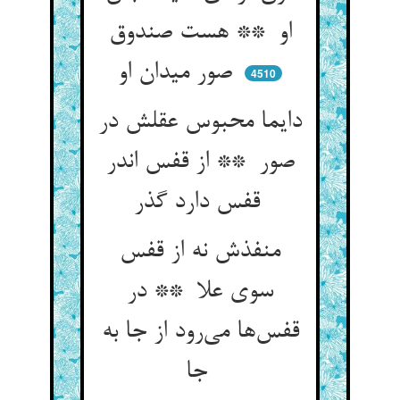
او ** هست صندوق
صور میدان او
4510
دایما محبوس عقلش در
صور ** از قفس اندر
قفس دارد گذر
منفذش نه از قفس
سوی علا ** در
قفس‌ها می‌رود از جا به
جا