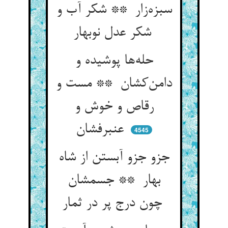
سبزه‌زار ** شکر آب و
شکر عدل نوبهار
حله‌ها پوشیده و
دامن‌کشان ** مست و
رقاص و خوش و
عنبرفشان
4545
جزو جزو آبستن از شاه
بهار ** جسمشان
چون درج پر در ثمار