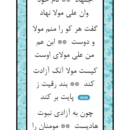
اجتهاد ** نام خود
وان علی مولا نهاد
گفت هر کو را منم مولا
و دوست ** ابن عم
من علی مولای اوست
کیست مولا آنک آزادت
کند ** بند رقیت ز
پایت بر کند
4540
چون به آزادی نبوت
هادیست ** مومنان را