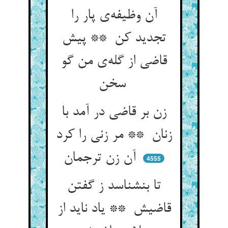
آن وظیفه‌ی پار را
تجدید کن ** پیش
قاضی از گله‌ی من گو
سخن
زن بر قاضی در آمد با
زنان ** مر زنی را کرد
آن زن ترجمان
4555
تا بنشناسد ز گفتن
قاضیش ** یاد ناید از