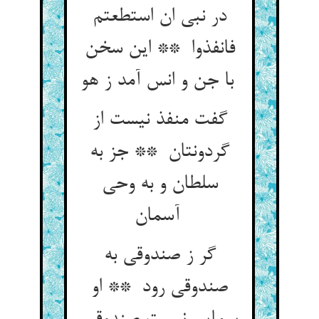
در نبی ان استطعتم
فانفذوا ** این سخن
با جن و انس آمد ز هو
گفت منفذ نیست از
گردونتان ** جز به
سلطان و به وحی
آسمان
گر ز صندوقی به
صندوقی رود ** او