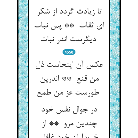
تا زیادت گردد از شکر
ای ثقات ** پس نبات
دیگرست اندر نبات
4550
عکس آن اینجاست ذل
من قنع ** اندرین
طورست عز من طمع
در جوال نفس خود
چندین مرو ** از
خریداران خود غافل