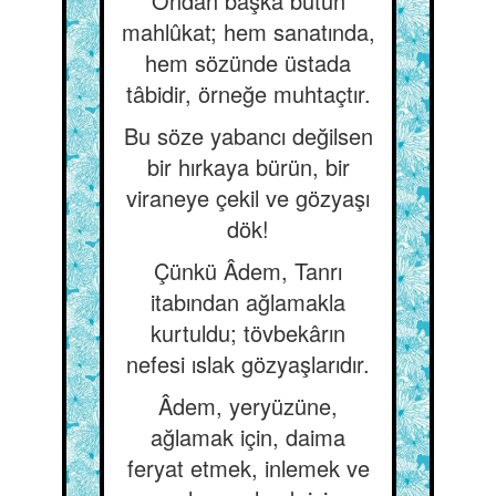
Ondan başka bütün
mahlûkat; hem sanatında,
hem sözünde üstada
tâbidir, örneğe muhtaçtır.
Bu söze yabancı değilsen
bir hırkaya bürün, bir
viraneye çekil ve gözyaşı
dök!
Çünkü Âdem, Tanrı
itabından ağlamakla
kurtuldu; tövbekârın
nefesi ıslak gözyaşlarıdır.
Âdem, yeryüzüne,
ağlamak için, daima
feryat etmek, inlemek ve