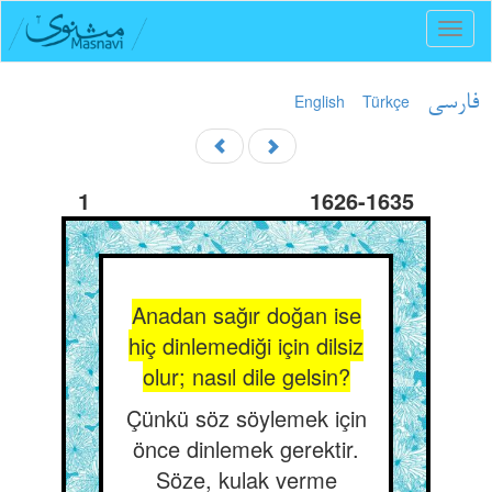
Toggl
naviga
English
Türkçe
فارسی
1
1626-1635
Anadan sağır doğan ise
hiç dinlemediği için dilsiz
olur; nasıl dile gelsin?
Çünkü söz söylemek için
önce dinlemek gerektir.
Söze, kulak verme