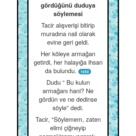
gördüğünü duduya
söylemesi
Tacir alışverişi bitirip
muradına nail olarak
evine geri geldi.
Her köleye armağan
getirdi, her halayığa ihsan
da bulundu.
1650
Dudu “ Bu kulun
armağanı hani? Ne
gördün ve ne dedinse
söyle” dedi.
Tacir, “Söylemem, zaten
elimi çiğneyip