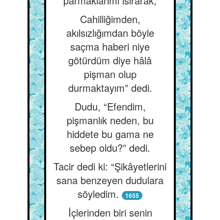
parmaklarımı ısırarak,
Cahilliğimden,
akılsızlığımdan böyle
saçma haberi niye
götürdüm diye hâlâ
pişman olup
durmaktayım” dedi.
Dudu, “Efendim,
pişmanlık neden, bu
hiddete bu gama ne
sebep oldu?” dedi.
Tacir dedi ki: “Şikâyetlerini
sana benzeyen dudulara
söyledim.
1655
İçlerinden biri senin