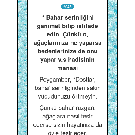
2045
“ Bahar serinliğini
ganimet bilip istifade
edin. Çünkü o,
ağaçlarınıza ne yaparsa
bedenlerinize de onu
yapar v.s hadisinin
manası
Peygamber, “Dostlar,
bahar serinliğinden sakın
vücudunuzu örtmeyin.
Çünkü bahar rüzgârı,
ağaçlara nasıl tesir
ederse sizin hayatınıza da
öyle tesir eder.