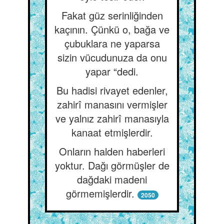
Fakat güz serinliğinden
kaçının. Çünkü o, bağa ve
çubuklara ne yaparsa
sizin vücudunuza da onu
yapar “dedi.
Bu hadisi rivayet edenler,
zahirî manasını vermişler
ve yalnız zahirî manasıyla
kanaat etmişlerdir.
Onların halden haberleri
yoktur. Dağı görmüşler de
dağdaki madeni
görmemişlerdir.
2050