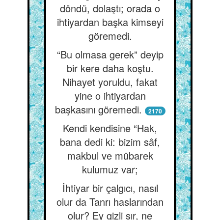
döndü, dolaştı; orada o
ihtiyardan başka kimseyi
göremedi.
“Bu olmasa gerek” deyip
bir kere daha koştu.
Nihayet yoruldu, fakat
yine o ihtiyardan
başkasını göremedi.
2170
Kendi kendisine “Hak,
bana dedi ki: bizim sâf,
makbul ve mübarek
kulumuz var;
İhtiyar bir çalgıcı, nasıl
olur da Tanrı haslarından
olur? Ey gizli sır, ne