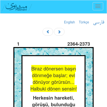
Toggl
naviga
English
Türkçe
فارسی
1
2364-2373
Biraz dönersen başın
dönmeğe başlar; evi
dönüyor görürsün...
Halbuki dönen sensin!
Herkesin hareketi,
görüşü, bulunduğu