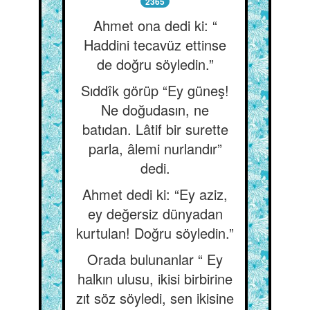
2365
Ahmet ona dedi ki: “
Haddini tecavüz ettinse
de doğru söyledin.”
Sıddîk görüp “Ey güneş!
Ne doğudasın, ne
batıdan. Lâtif bir surette
parla, âlemi nurlandır”
dedi.
Ahmet dedi ki: “Ey aziz,
ey değersiz dünyadan
kurtulan! Doğru söyledin.”
Orada bulunanlar “ Ey
halkın ulusu, ikisi birbirine
zıt söz söyledi, sen ikisine