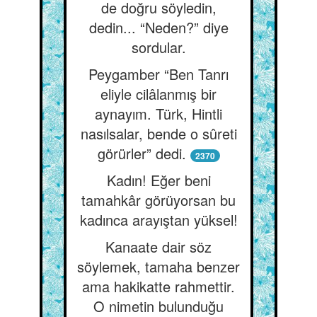
de doğru söyledin,
dedin... “Neden?” diye
sordular.
Peygamber “Ben Tanrı
eliyle cilâlanmış bir
aynayım. Türk, Hintli
nasılsalar, bende o sûreti
görürler” dedi.
2370
Kadın! Eğer beni
tamahkâr görüyorsan bu
kadınca arayıştan yüksel!
Kanaate dair söz
söylemek, tamaha benzer
ama hakikatte rahmettir.
O nimetin bulunduğu