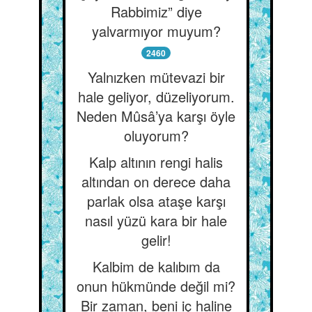
Rabbimiz” diye
yalvarmıyor muyum?
2460
Yalnızken mütevazi bir
hale geliyor, düzeliyorum.
Neden Mûsâ’ya karşı öyle
oluyorum?
Kalp altının rengi halis
altından on derece daha
parlak olsa ataşe karşı
nasıl yüzü kara bir hale
gelir!
Kalbim de kalıbım da
onun hükmünde değil mi?
Bir zaman, beni iç haline