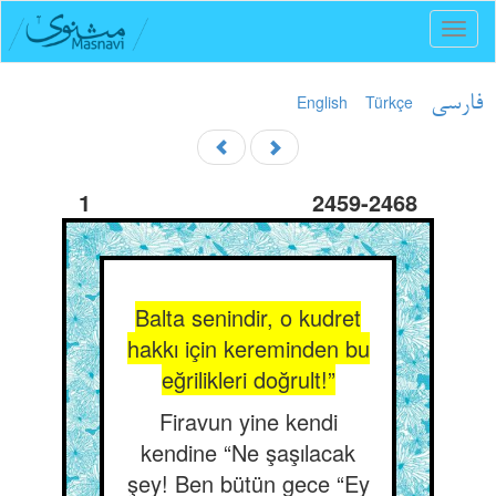
Toggl
naviga
English
Türkçe
فارسی
1
2459-2468
Balta senindir, o kudret
hakkı için kereminden bu
eğrilikleri doğrult!”
Firavun yine kendi
kendine “Ne şaşılacak
şey! Ben bütün gece “Ey