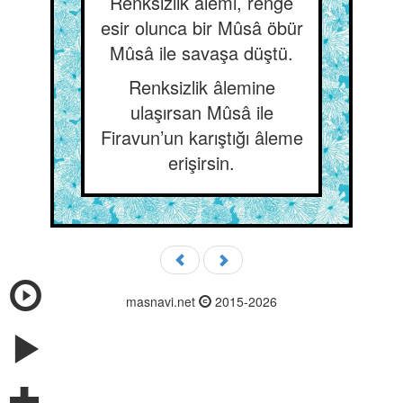
Renksizlik âlemi, renge
esir olunca bir Mûsâ öbür
Mûsâ ile savaşa düştü.
Renksizlik âlemine
ulaşırsan Mûsâ ile
Firavun’un karıştığı âleme
erişirsin.
masnavi.net
2015-2026