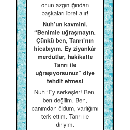
onun azgınlığından
başkaları ibret alır!
Nuh’un kavmini,
“Benimle uğraşmayın.
Çünkü ben, Tanrı’nın
hicabıyım. Ey ziyankâr
merdutlar, hakikatte
Tanrı ile
uğraşıyorsunuz” diye
tehdit etmesi
Nuh “Ey serkeşler! Ben,
ben değilim. Ben,
canımdan öldüm, varlığımı
terk ettim. Tanrı ile
diriyim.