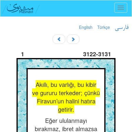
Toggl
naviga
English
Türkçe
فارسی
1
3122-3131
Akıllı, bu varlığı, bu kibir
ve gururu terkeder; çünkü
Firavun’un halini hatıra
getirir.
Eğer ululanmayı
bırakmaz, ibret almazsa