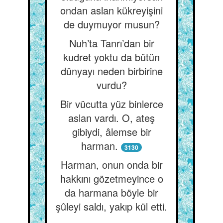
ondan aslan kükreyişini
de duymuyor musun?
Nuh’ta Tanrı’dan bir
kudret yoktu da bütün
dünyayı neden birbirine
vurdu?
Bir vücutta yüz binlerce
aslan vardı. O, ateş
gibiydi, âlemse bir
harman.
3130
Harman, onun onda bir
hakkını gözetmeyince o
da harmana böyle bir
şûleyi saldı, yakıp kül etti.