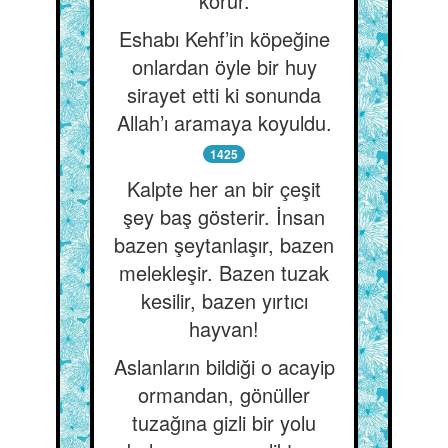
korur.
Eshabı Kehf’in köpeğine
onlardan öyle bir huy
sirayet etti ki sonunda
Allah’ı aramaya koyuldu.
1425
Kalpte her an bir çeşit
şey baş gösterir. İnsan
bazen şeytanlaşır, bazen
melekleşir. Bazen tuzak
kesilir, bazen yırtıcı
hayvan!
Aslanların bildiği o acayip
ormandan, gönüller
tuzağına gizli bir yolu