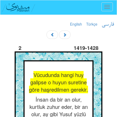
Toggl
naviga
English
Türkçe
فارسی
2
1419-1428
Vücudunda hangi huy
galipse o huyun suretine
göre haşredilmen gerekir.
İnsan da bir an olur,
kurtluk zuhur eder, bir an
olur, ay gibi Yusuf yüzlü