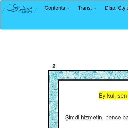
Contents
Trans.
Disp. Sty
2
Ey kul, sen
Şimdi hizmetin, bence ba