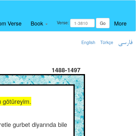
om Verse
Book
More
Verse:
Go
English
Türkçe
فارسی
1488-1497
ı götüreyim.
tle gurbet diyarında bile