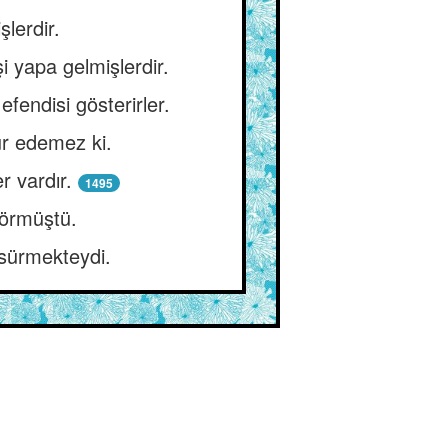
şlerdir.
şi yapa gelmişlerdir.
efendisi gösterirler.
ur edemez ki.
r vardır.
1495
görmüştü.
e sürmekteydi.