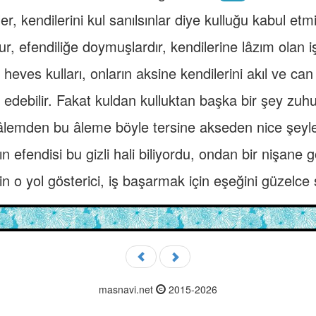
er, kendilerini kul sanılsınlar diye kulluğu kabul etmi
ur, efendiliğe doymuşlardır, kendilerine lâzım olan i
eves kulları, onların aksine kendilerini akıl ve can 
k edebilir. Fakat kuldan kulluktan başka bir şey zuh
 âlemden bu âleme böyle tersine akseden nice şeyle
n efendisi bu gizli hali biliyordu, ondan bir nişane 
 için o yol gösterici, iş başarmak için eşeğini güzelc
masnavi.net
2015-2026