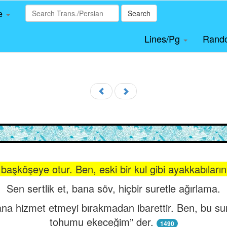
le
Search
Lines/Pg
Rand
 başköşeye otur. Ben, eski bir kul gibi ayakkabıların
Sen sertlik et, bana söv, hiçbir suretle ağırlama.
na hizmet etmeyi bırakmadan ibarettir. Ben, bu sure
tohumu ekeceğim” der.
1490