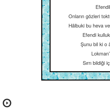
Efendil
Onların gözleri tokt
Hâlbuki bu heva ve h
Efendi kullu
Şunu bil ki o
Lokman’ı
Sırrı bildiği