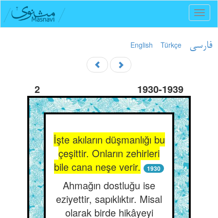
Toggl
naviga
English
Türkçe
فارسی
2
1930-1939
İşte akıların düşmanlığı bu
çeşittir. Onların zehirleri
bile cana neşe verir.
1930
Ahmağın dostluğu ise
eziyettir, sapıklıktır. Misal
olarak birde hikâyeyi