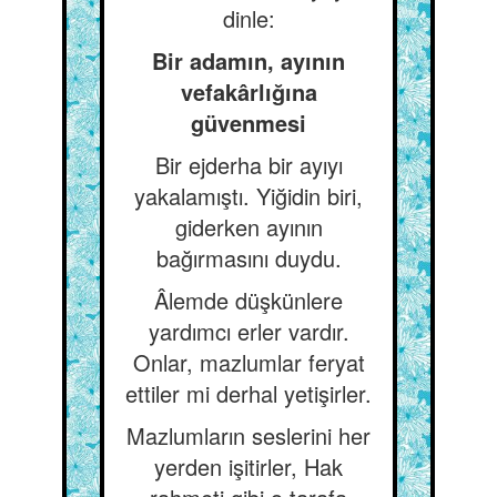
dinle:
Bir adamın, ayının
vefakârlığına
güvenmesi
Bir ejderha bir ayıyı
yakalamıştı. Yiğidin biri,
giderken ayının
bağırmasını duydu.
Âlemde düşkünlere
yardımcı erler vardır.
Onlar, mazlumlar feryat
ettiler mi derhal yetişirler.
Mazlumların seslerini her
yerden işitirler, Hak