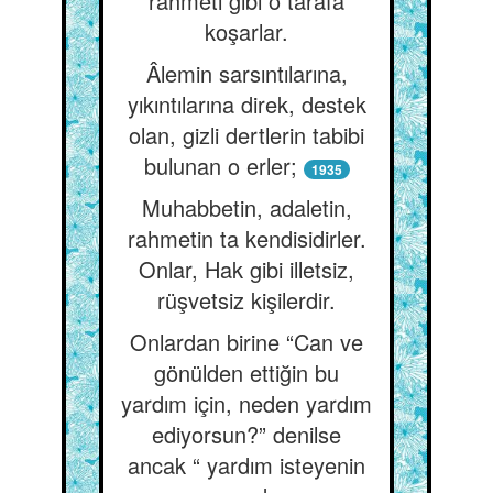
rahmeti gibi o tarafa
koşarlar.
Âlemin sarsıntılarına,
yıkıntılarına direk, destek
olan, gizli dertlerin tabibi
bulunan o erler;
1935
Muhabbetin, adaletin,
rahmetin ta kendisidirler.
Onlar, Hak gibi illetsiz,
rüşvetsiz kişilerdir.
Onlardan birine “Can ve
gönülden ettiğin bu
yardım için, neden yardım
ediyorsun?” denilse
ancak “ yardım isteyenin