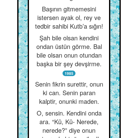
Başının gitmemesini
istersen ayak ol, rey ve
tedbir sahibi Kutb’a sığın!
Şah bile olsan kendini
ondan üstün görme. Bal
bile olsan onun otundan
başka bir şey devşirme.
1985
Senin fikrin surettir, onun
ki can. Senin paran
kalptir, onunki maden.
O, sensin. Kendini onda
ara. “Kû, Kû- Nerede,
nerede?” diye onun