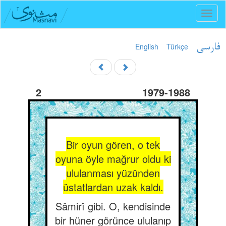
Toggl
naviga
English
Türkçe
فارسی
2
1979-1988
Bir oyun gören, o tek
oyuna öyle mağrur oldu ki
ululanması yüzünden
üstatlardan uzak kaldı.
Sâmirî gibi. O, kendisinde
bir hüner görünce ululanıp