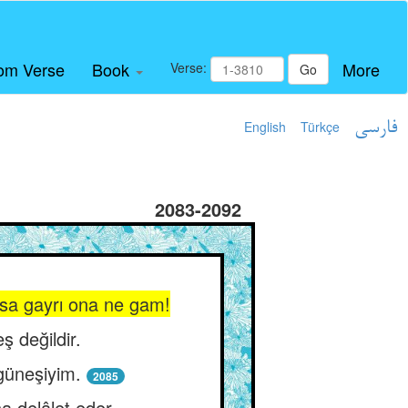
om Verse
Book
More
Verse:
Go
English
Türkçe
فارسی
2083-2092
ursa gayrı ona ne gam!
 değildir.
 güneşiyim.
2085
a delâlet eder.