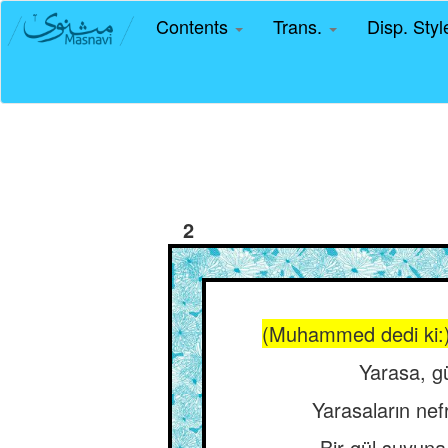
Contents
Trans.
Disp. Sty
2
(Muhammed dedi ki:) “
Yarasa, g
Yarasaların nefr
Bir gül suyuna