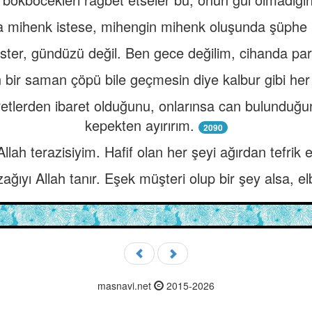
 mihenk istese, mihengin mihenk oluşunda şüphe h
yi ister, gündüzü değil. Ben gece değilim, cihanda p
 bir saman çöpü bile geçmesin diye kalbur gibi her ş
uretlerden ibaret olduğunu, onlarınsa can bulunduğ
kepekten ayırırım.
2090
lah terazisiyim. Hafif olan her şeyi ağırdan tefrik e
ağıyı Allah tanır. Eşek müşteri olup bir şey alsa, e
masnavi.net
2015-2026