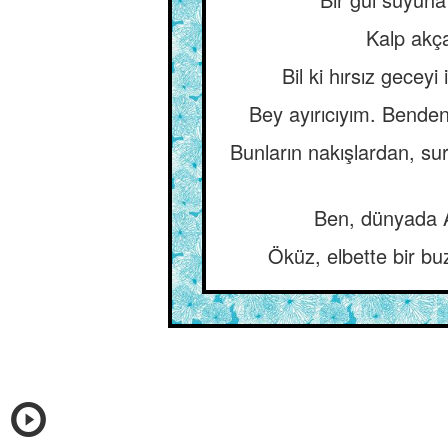
Kalp akça
Bil ki hırsız gece
Bey ayırıcıyım. Benden
Bunların nakışlardan, s
Ben, dünyada Al
Öküz, elbette bir buz