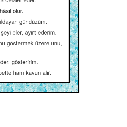
âsıl olur.
arıldayan gündüzüm.
eyi eler, ayırt ederim.
unu göstermek üzere unu,
der, gösteririm.
lbette ham kavun alır.