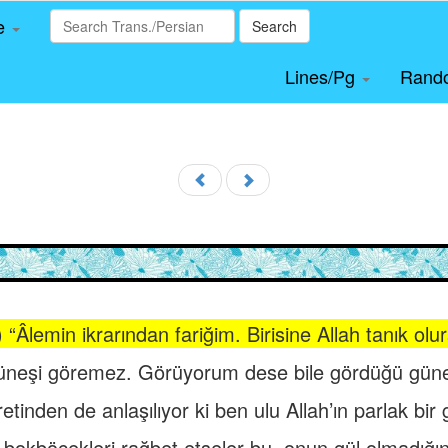
le
Search
Lines/Pg
Rand
Âlemin ikrarından fariğim. Birisine Allah tanık ol
üneşi göremez. Görüyorum dese bile gördüğü güneş
etinden de anlaşılıyor ki ben ulu Allah’ın parlak bir
 bokböcekleri rağbet etseler bu, onun gül olmadığın