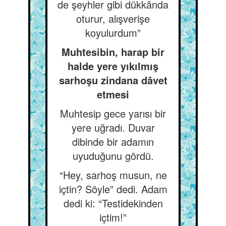
de şeyhler gibi dükkânda
oturur, alışverişe
koyulurdum”
Muhtesibin, harap bir
halde yere yıkılmış
sarhoşu zindana dâvet
etmesi
Muhtesip gece yarısı bir
yere uğradı. Duvar
dibinde bir adamın
uyuduğunu gördü.
“Hey, sarhoş musun, ne
içtin? Söyle” dedi. Adam
dedi ki: “Testidekinden
içtim!”