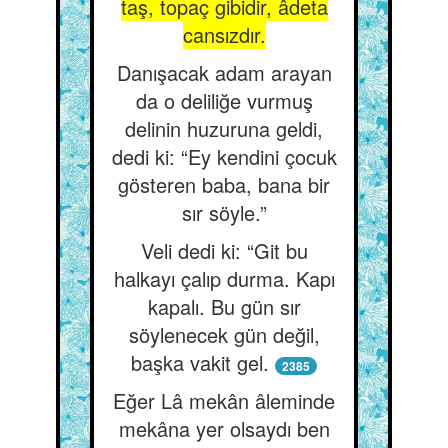
taş, topaç gibidir, âdeta
cansızdır.
Danışacak adam arayan
da o deliliğe vurmuş
delinin huzuruna geldi,
dedi ki: “Ey kendini çocuk
gösteren baba, bana bir
sır söyle.”
Veli dedi ki: “Git bu
halkayı çalıp durma. Kapı
kapalı. Bu gün sır
söylenecek gün değil,
başka vakit gel.
2385
Eğer Lâ mekân âleminde
mekâna yer olsaydı ben