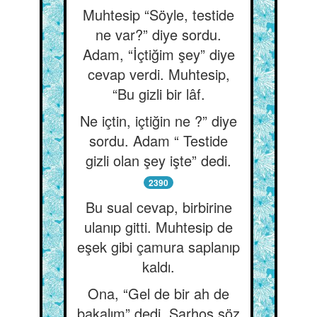
Muhtesip “Söyle, testide
ne var?” diye sordu.
Adam, “İçtiğim şey” diye
cevap verdi. Muhtesip,
“Bu gizli bir lâf.
Ne içtin, içtiğin ne ?” diye
sordu. Adam “ Testide
gizli olan şey işte” dedi.
2390
Bu sual cevap, birbirine
ulanıp gitti. Muhtesip de
eşek gibi çamura saplanıp
kaldı.
Ona, “Gel de bir ah de
bakalım” dedi. Sarhoş söz