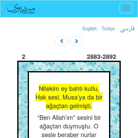
Toggl
naviga
English
Türkçe
فارسی
2
2883-2892
Nitekim ey bahtı kutlu,
Hak sesi, Musa’ya da bir
ağaçtan gelmişti.
“Ben Allah’ım” sesini bir
ağaçtan duymuştu. O
sesle beraber nurlar