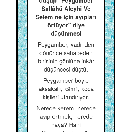
düşüp ”Peygamber
Sallâhü Aleyhi Ve
Selem ne için ayıpları
örtüyor” diye
düşünmesi
Peygamber, vadinden
dönünce sahabeden
birisinin gönlüne inkâr
düşüncesi düştü.
Peygamber böyle
aksakallı, kâmil, koca
kişileri utandırıyor.
Nerede kerem, nerede
ayıp örtmek, nerede
hayâ? Hani