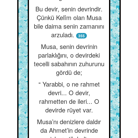
Bu devir, senin devrindir.
Çünkü Kelîm olan Musa
bile daima senin zamanını
arzuladı.
355
Musa, senin devrinin
parlaklığını, o devirdeki
tecelli sabahının zuhurunu
gördü de;
“ Yarabbi, o ne rahmet
devri... O devir,
rahmetten de ileri... O
devirde rüyet var.
Musa’nı denizlere daldır
da Ahmet’in devrinde