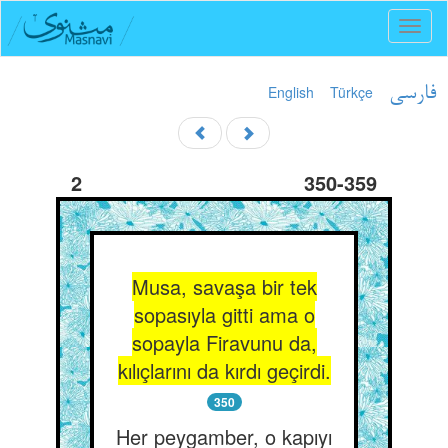
Toggl
naviga
English
Türkçe
فارسی
2
350-359
Musa, savaşa bir tek
sopasıyla gitti ama o
sopayla Firavunu da,
kılıçlarını da kırdı geçirdi.
350
Her peygamber, o kapıyı