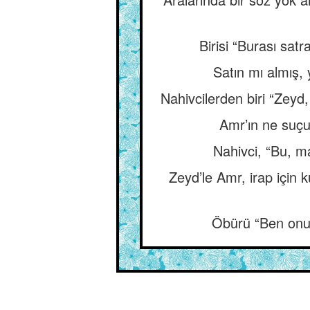
Birisi “Burası sa
Satın mı almış
Nahivcilerden biri “Zeyd
Amr’ın ne suçu
Nahivci, “Bu, m
Zeyd’le Amr, irap için k
Öbürü “Ben onu,