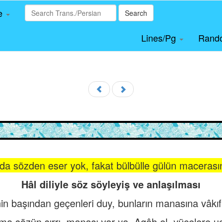
le
Search
Lines/Pg
Rand
nda sözden eser yok, fakat bülbülle gülün macerasın
Hâl diliyle söz söyleyiş ve anlaşılması
 başından geçenleri duy, bunların manasına vâkıf 
ma sözün sırrı, manası var ya. Agâh ol, yücelere u