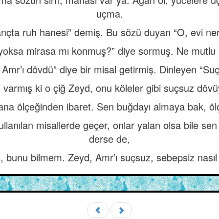
uçma.
trançta ruh hanesi” demiş. Bu sözü duyan “O, evi ne
, yoksa mirasa mı konmuş?” diye sormuş. Ne mutlu
, Amr’ı dövdü” diye bir misal getirmiş. Dinleyen 
 varmış ki o çiğ Zeyd, onu köleler gibi suçsuz dövü
ana ölçeğinden ibaret. Sen buğdayı almaya bak, ö
ullanılan misallerde geçer, onlar yalan olsa bile sen
derse de,
 bunu bilmem. Zeyd, Amr’ı suçsuz, sebepsiz nasıl