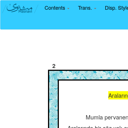
Contents
Trans.
Disp. Sty
2
Araları
Mumla pervanenin
Aralarında bir söz yok a