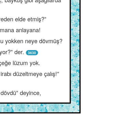
reden elde etmiş?”
 mana anlayana!
“Suçu yokken neye dövmüş?
yor?” der.
3630
lçeğe lüzum yok.
 irabı düzeltmeye çalış!”
 dövdü” deyince,