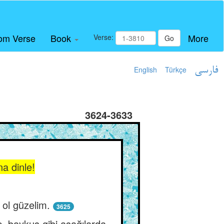
om Verse
Book
More
Verse:
Go
English
Türkçe
فارسی
3624-3633
a dinle!
ol güzelim.
3625
ç, baykuş gibi aşağılarda