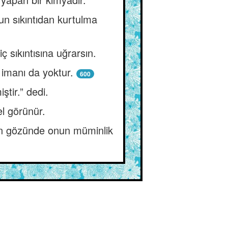
ğun sıkıntıdan kurtulma
ç sıkıntısına uğrarsın.
 imanı da yoktur.
600
tir.” dedi.
l görünür.
un gözünde onun müminlik