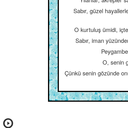
Sabır, güzel hayallerl
O kurtuluş ümidi, içte
Sabır, iman yüzünden
Peygamber 
O, senin 
Çünkü senin gözünde onu