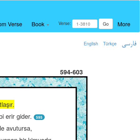
om Verse
Book
More
Verse:
Go
English
Türkçe
فارسی
594-603
laşır.
 erir gider.
595
rle avutursa,
 yapan bir kimyadır.