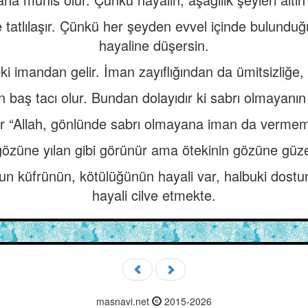
e tatlılaşır. Çünkü her şeyden evvel içinde bulundu
hayaline düşersin.
ki imandan gelir. İman zayıflığından da ümitsizliğe, i
 baş tacı olur. Bundan dolayıdır ki sabrı olmayanın
“Allah, gönlünde sabrı olmayana iman da vermemiş
gözüne yılan gibi görünür ama ötekinin gözüne güze
n küfrünün, kötülüğünün hayali var, halbuki dost
hayali cilve etmekte.
masnavi.net
2015-2026