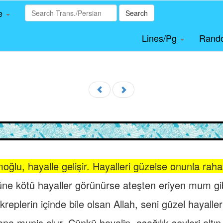
le
Search
Lines/Pg
Rand
ğlu, hayalle gelişir. Hayalleri güzelse onunla rahat
ne kötü hayaller görünürse ateşten eriyen mum gibi
akreplerin içinde bile olsan Allah, seni güzel hayalle
sana munis olur. Çünkü hayalin, aşağılık şeyleri altın