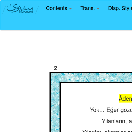
Contents
Trans.
Disp. Sty
2
Âdemo
Yok... Eğer gözü
Yılanların, 
Yılanlar, akrepler 