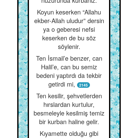
huzurunda kurbanız.
Koyun keserken “Allahu
ekber-Allah uludur” dersin
ya o geberesi nefsi
keserken de bu söz
söylenir.
Ten İsmail’e benzer, can
Halil’e, can bu semiz
bedeni yaptırdı da tekbir
getirdi mi,
2145
Ten kesilir, şehvetlerden
hırslardan kurtulur,
besmeleyle kesilmiş temiz
bir kurban haline gelir.
Kıyamette olduğu gibi