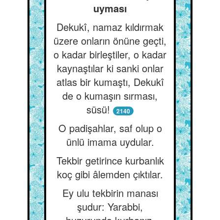
uyması
Dekukî, namaz kıldırmak
üzere onların önüne geçti,
o kadar birleştiler, o kadar
kaynaştılar ki sanki onlar
atlas bir kumaştı, Dekukî
de o kumaşın sırması,
süsü!
2140
O padişahlar, saf olup o
ünlü imama uydular.
Tekbir getirince kurbanlık
koç gibi âlemden çıktılar.
Ey ulu tekbirin manası
şudur: Yarabbi,