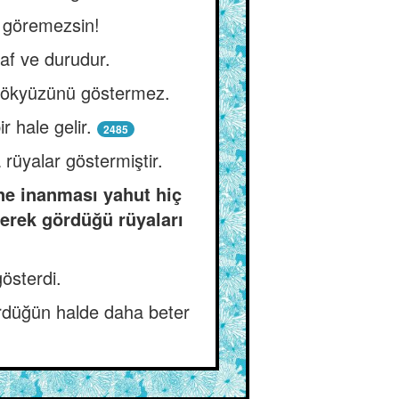
i göremezsin!
saf ve durudur.
 gökyüzünü göstermez.
r hale gelir.
2485
rüyalar göstermiştir.
ine inanması yahut hiç
erek gördüğü rüyaları
österdi.
ördüğün halde daha beter