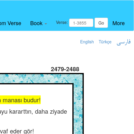
om Verse
Book
More
Verse:
Go
English
Türkçe
فارسی
2479-2488
nin manası budur!
yu kararttın, daha ziyade
vaf eder gör!