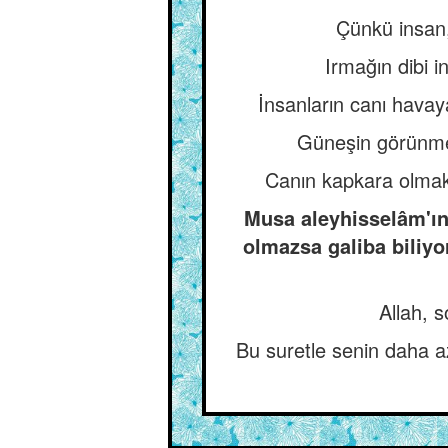
Çünkü insan,
Irmağın dibi i
İnsanların canı hava
Güneşin görünmesi
Canın kapkara olmakl
Musa aleyhisselâm'ın 
olmazsa galiba biliy
Allah, 
Bu suretle senin daha a