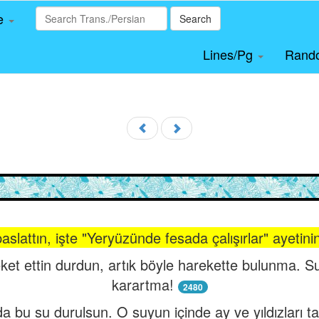
le
Search
Lines/Pg
Rand
 paslattın, işte "Yeryüzünde fesada çalışırlar" ayeti
et ettin durdun, artık böyle harekette bulunma. Su
karartma!
2480
a bu su durulsun. O suyun içinde ay ve yıldızları ta