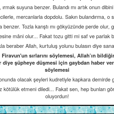
 ırmak suyuna benzer. Bulandı mı artık onun dibin
ncilerle, mercanlarla dopdolu. Sakın bulandırma, o 
ya benzer. Tozla karıştı mı gökyüzünde perde olur,
ne mâni olur... Fakat tozu gitti mi saf ve parlak bi
a beraber Allah, kurtuluş yolunu bulasın diye sana 
Firavun'un sırlarını söylemesi, Allah’ın bildiğ
or diye şüpheye düşmesi için gaybdan haber ver
söylemesi
sonunda olacak şeyleri kudretiyle kapkara demirde g
z kötülük etmeni diledi... Fakat sen, hep bunları g
oluyordun!