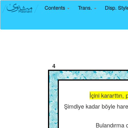
Contents
Trans.
Disp. Sty
4
İçini kararttın,
Şimdiye kadar böyle harek
Bulandırma d