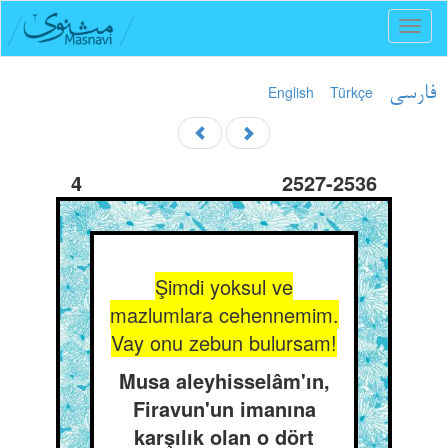
Toggl
naviga
English
Türkçe
فارسی
4
2527-2536
Şimdi yoksul ve
mazlumlara cehennemim.
Vay onu zebun bulursam!
Musa aleyhisselâm'ın,
Firavun'un imanına
karşılık olan o dört