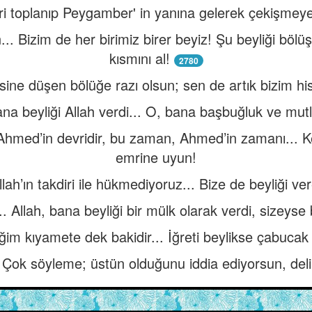
ri toplanıp Peygamber' in yanına gelerek çekişmeye 
n... Bizim de her birimiz birer beyiz! Şu beyliği böl
kısmını al!
2780
isine düşen bölüğe razı olsun; sen de artık bizim hi
a beyliği Allah verdi... O, bana başbuğluk ve mutlak
 Ahmed’in devridir, bu zaman, Ahmed’in zamanı... K
emrine uyun!
lah’ın takdiri ile hükmediyoruz... Bize de beyliği vere
Allah, bana beyliği bir mülk olarak verdi, sizeyse bi
ğim kıyamete dek bakidir... İğreti beylikse çabucak 
 Çok söyleme; üstün olduğunu iddia ediyorsun, delili