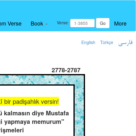
om Verse
Book
More
Verse:
Go
English
Türkçe
فارسی
2778-2787
 bir padişahlık versin!
tü kalmasın diye Mustafa
liği yapmaya memurum"
rişmeleri