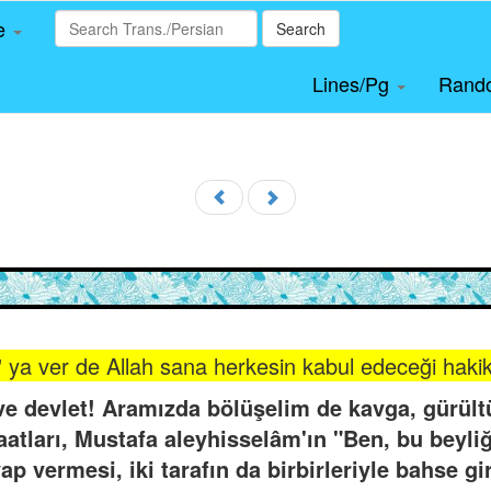
le
Search
Lines/Pg
Rand
ah' ya ver de Allah sana herkesin kabul edeceği hakikî
 ve devlet! Aramızda bölüşelim de kavga, gürül
aatları, Mustafa aleyhisselâm'ın "Ben, bu bey
ap vermesi, iki tarafın da birbirleriyle bahse gi