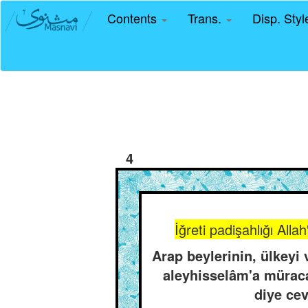
Contents
Trans.
Disp. Sty
4
İğreti padişahlığı All
Arap beylerinin, ülkeyi
aleyhisselâm'a mürac
diye cev