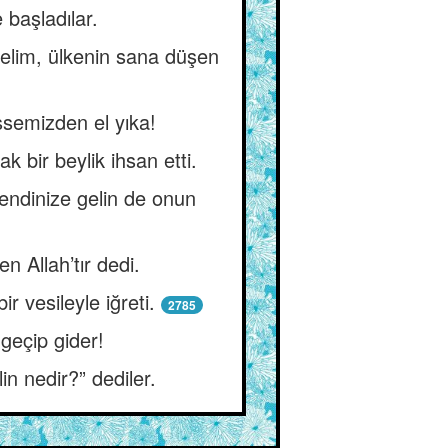
başladılar.
üşelim, ülkenin sana düşen
ssemizden el yıka!
 bir beylik ihsan etti.
endinize gelin de onun
n Allah’tır dedi.
r vesileyle iğreti.
2785
geçip gider!
n nedir?” dediler.