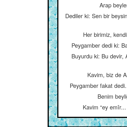
Arap beyle
Dediler ki: Sen bir beysi
Her birimiz, kend
Peygamber dedi ki: Ban
Buyurdu ki: Bu devir,
Kavim, biz de Al
Peygamber fakat dedi... 
Benim beyli
Kavim “ey emîr...