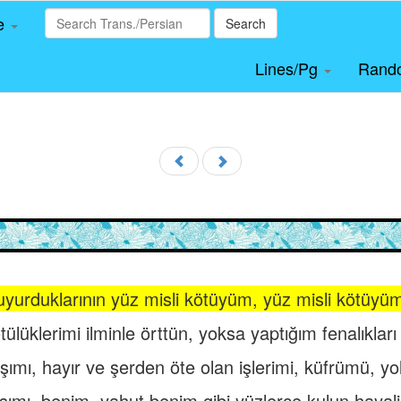
le
Search
Lines/Pg
Rand
buyurduklarının yüz misli kötüyüm, yüz misli kötüyüm
ülüklerimi ilminle örttün, yoksa yaptığım fenalıkları b
şımı, hayır ve şerden öte olan işlerimi, küfrümü, y
şımı, benim, yahut benim gibi yüzlerce kulun hayalin