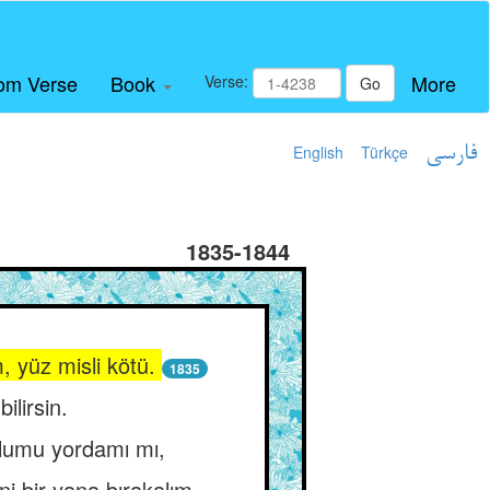
om Verse
Book
More
Verse:
Go
English
Türkçe
فارسی
1835-1844
, yüz misli kötü.
1835
ilirsin.
olumu yordamı mı,
i bir yana bırakalım.