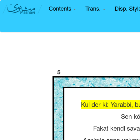
Contents
Trans.
Disp. Sty
5
Kul der ki: Yarabbi, 
Sen köt
Fakat kendi sava
Aczimle sana yalvarı