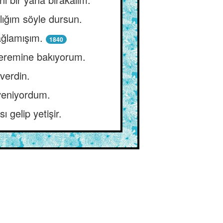
lığım söyle dursun.
bağlamışım.
1840
keremine bakıyorum.
verdin.
veniyordum.
 gelip yetişir.