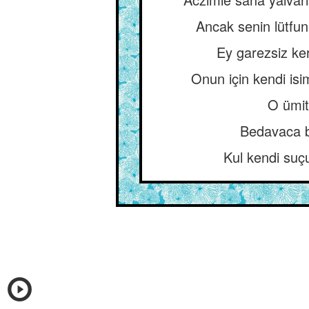
Ancak senin lütfun
Ey garezsiz ker
Onun için kendi is
O ümit
Bedavaca b
Kul kendi suçu