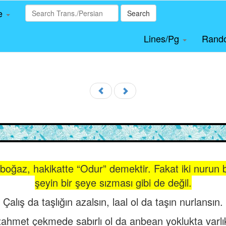
le
Search
Lines/Pg
Rand
ğaz, hakikatte “Odur” demektir. Fakat iki nurun bir
şeyin bir şeye sızması gibi de değil.
Çalış da taşlığın azalsın, laal ol da taşın nurlansın.
ahmet çekmede sabırlı ol da anbean yoklukta varlı