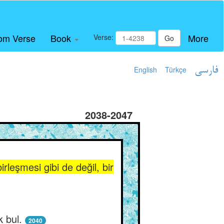
om Verse
Book
More
Verse:
Go
English
Türkçe
فارسی
2038-2047
leşmesi gibi de değil, bir
k bul.
2040