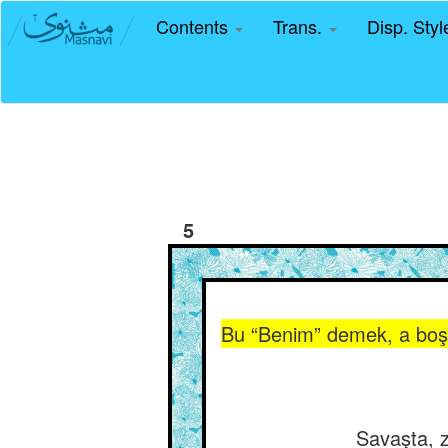
Contents
Trans.
Disp. Sty
5
Bu “Benim” demek, a boşbo
Savaşta, z