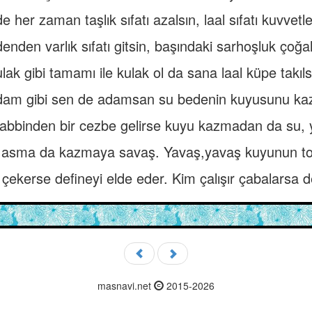
 her zaman taşlık sıfatı azalsın, laal sıfatı kuvvetl
enden varlık sıfatı gitsin, başındaki sarhoşluk çoğal
lak gibi tamamı ile kulak ol da sana laal küpe takıls
am gibi sen de adamsan su bedenin kuyusunu kaz
abbinden bir cezbe gelirse kuyu kazmadan da su, ye
 asma da kazmaya savaş. Yavaş,yavaş kuyunun topr
ekerse defineyi elde eder. Kim çalışır çabalarsa de
masnavi.net
2015-2026