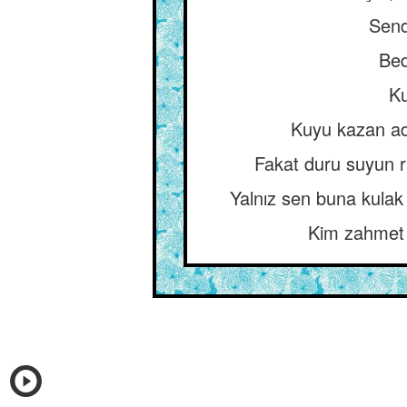
Sende
Bed
Ku
Kuyu kazan ad
Fakat duru suyun r
Yalnız sen buna kulak
Kim zahmet ç