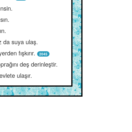
ensin.
sın.
ın.
 da suya ulaş.
rden fışkırır.
2045
ağını deş derinleştir.
vlete ulaşır.