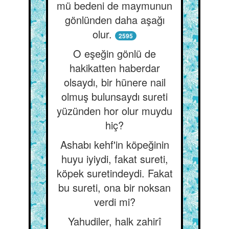
mü bedeni de maymunun
gönlünden daha aşağı
olur.
2595
O eşeğin gönlü de
hakikatten haberdar
olsaydı, bir hünere nail
olmuş bulunsaydı sureti
yüzünden hor olur muydu
hiç?
Ashabı kehf'in köpeğinin
huyu iyiydi, fakat sureti,
köpek suretindeydi. Fakat
bu sureti, ona bir noksan
verdi mi?
Yahudiler, halk zahirî