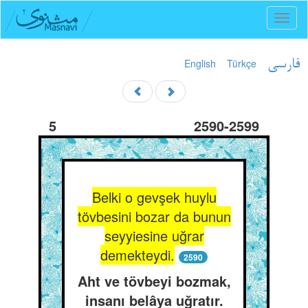
Toggl
naviga
English
Türkçe
فارسی
5
2590-2599
Belki o gevşek huylu
tövbesini bozar da bunun
seyyiesine uğrar
demekteydi.
2590
Aht ve tövbeyi bozmak,
insanı belâya uğratır.