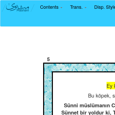
Contents
Trans.
Disp. Sty
5
Ey k
Bu köpek, se
Sünni müslümanın Ceb
Sünnet bir yoldur ki,