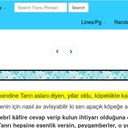
le
Search
Lines/Pg
Rand
endine Tanrı aslanı diyen, yıllar oldu, köpeklikte ka
nin için nasıl av avlayabilir ki sen apaçık köpeğe
rî kâfire cevap verip kulun ihtiyarı olduğuna d
 Tanrı hepsine esenlik versin, peygamberler, o 