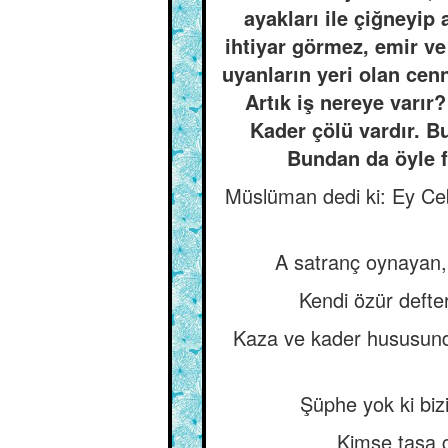
ayakları ile çiğneyip
ihtiyar görmez, emir ve
uyanların yeri olan cen
Artık iş nereye varır
Kader çölü vardır. Bu
Bundan da öyle f
Müslüman dedi ki: Ey Cebr
A satranç oynayan,
Kendi özür defter
Kaza ve kader hususunda
Şüphe yok ki biz
Kimse taşa 