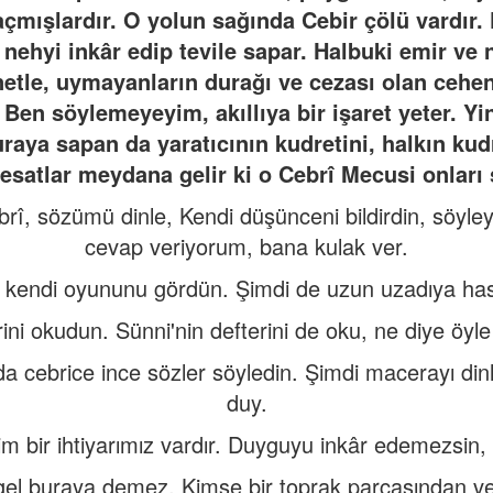
 açmışlardır. O yolun sağında Cebir çölü vardır.
 nehyi inkâr edip tevile sapar. Halbuki emir ve
netle, uymayanların durağı ve cezası olan cehe
? Ben söylemeyeyim, akıllıya bir işaret yeter. Y
raya sapan da yaratıcının kudretini, halkın kud
esatlar meydana gelir ki o Cebrî Mecusi onları
î, sözümü dinle, Kendi düşünceni bildirdin, söyley
cevap veriyorum, bana kulak ver.
 kendi oyununu gördün. Şimdi de uzun uzadıya ha
ini okudun. Sünni'nin defterini de oku, ne diye öyle
 cebrice ince sözler söyledin. Şimdi macerayı dinl
duy.
im bir ihtiyarımız vardır. Duyguyu inkâr edemezsin
gel buraya demez. Kimse bir toprak parçasından v