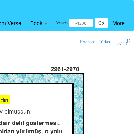
om Verse
Book
More
Verse:
Go
English
Türkçe
فارسی
2961-2970
ldın.
 av olmuşsun!
air delil göstermesi.
yoldan yürümüş, o yolu