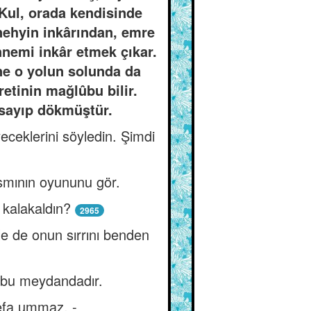
 Kul, orada kendisinde
 nehyin inkârından, emre
nnemi inkâr etmek çıkar.
ine o yolun solunda da
retinin mağlûbu bilir.
 sayıp dökmüştür.
eceklerini söyledin. Şimdi
smının oyununu gör.
 kalakaldın?
2965
e de onun sırrını benden
, bu meydandadır.
efa ummaz. -