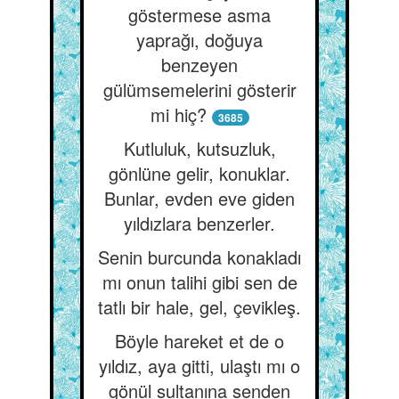
göstermese asma
yaprağı, doğuya
benzeyen
gülümsemelerini gösterir
mi hiç?
3685
Kutluluk, kutsuzluk,
gönlüne gelir, konuklar.
Bunlar, evden eve giden
yıldızlara benzerler.
Senin burcunda konakladı
mı onun talihi gibi sen de
tatlı bir hale, gel, çevikleş.
Böyle hareket et de o
yıldız, aya gitti, ulaştı mı o
gönül sultanına senden