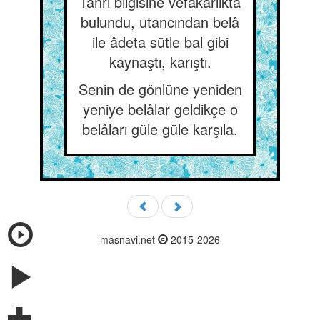
Tanrı bilgisine vefakârlıkta
bulundu, utancından belâ
ile âdeta sütle bal gibi
kaynaştı, karıştı.
Senin de gönlüne yeniden
yeniye belâlar geldikçe o
belâları güle güle karşıla.
masnavi.net
2015-2026