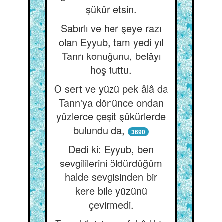
şükür etsin.
Sabırlı ve her şeye razı
olan Eyyub, tam yedi yıl
Tanrı konuğunu, belâyı
hoş tuttu.
O sert ve yüzü pek âlâ da
Tann'ya dönünce ondan
yüzlerce çeşit şükürlerde
bulundu da,
3690
Dedi ki: Eyyub, ben
sevgililerini öldürdüğüm
halde sevgisinden bir
kere bile yüzünü
çevirmedi.