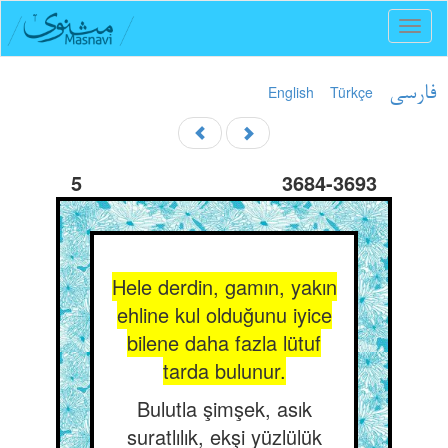
Toggl
naviga
English
Türkçe
فارسی
5
3684-3693
Hele derdin, gamın, yakın
ehline kul olduğunu iyice
bilene daha fazla lütuf
tarda bulunur.
Bulutla şimşek, asık
suratlılık, ekşi yüzlülük