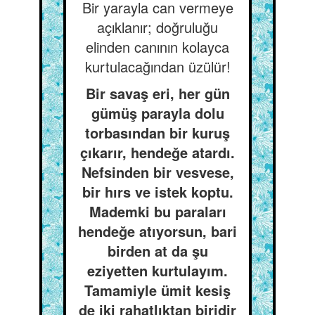
Bir yarayla can vermeye
açıklanır; doğruluğu
elinden canının kolayca
kurtulacağından üzülür!
Bir savaş eri, her gün
gümüş parayla dolu
torbasından bir kuruş
çıkarır, hendeğe atardı.
Nefsinden bir vesvese,
bir hırs ve istek koptu.
Mademki bu paraları
hendeğe atıyorsun, bari
birden at da şu
eziyetten kurtulayım.
Tamamiyle ümit kesiş
de iki rahatlıktan biridir