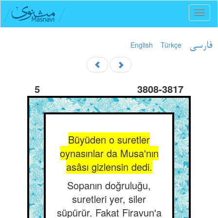
Toggl
naviga
English
Türkçe
فارسی
5
3808-3817
Büyüden o suretler
oynasınlar da Musa'nın
asâsı gizlensin dedi.
Sopanın doğruluğu,
suretleri yer, siler
süpürür. Fakat Firavun'a