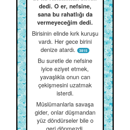
dedi. O er, nefsine,
sana bu rahatlığı da
vermeyeceğim dedi.
Birisinin elinde kırk kuruşu
vardı. Her gece birini
denize atardı.
3815
Bu suretle de nefsine
iyice eziyet etmek,
yavaşlıkla onun can
çekişmesini uzatmak
isterdi.
Müslümanlarla savaşa
gider, onlar düşmandan
yüz döndürseler bile o
geri dönmezdi.