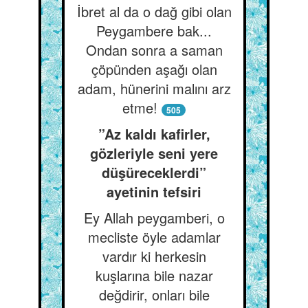
İbret al da o dağ gibi olan
Peygambere bak...
Ondan sonra a saman
çöpünden aşağı olan
adam, hünerini malını arz
etme!
505
”Az kaldı kafirler,
gözleriyle seni yere
düşüreceklerdi”
ayetinin tefsiri
Ey Allah peygamberi, o
mecliste öyle adamlar
vardır ki herkesin
kuşlarına bile nazar
değdirir, onları bile