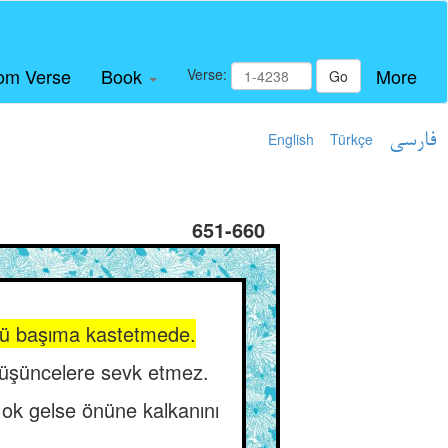
om Verse
Book
More
Verse:
Go
English
Türkçe
فارسی
651-660
nkü başıma kastetmede.
 düşüncelere sevk etmez.
 ok gelse önüne kalkanını