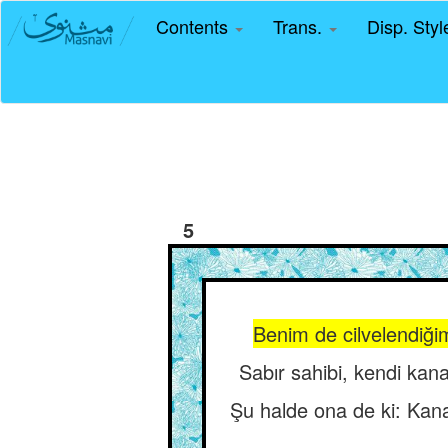
Contents
Trans.
Disp. Sty
5
Benim de cilvelendiği
Sabır sahibi, kendi kan
Şu halde ona de ki: Kana