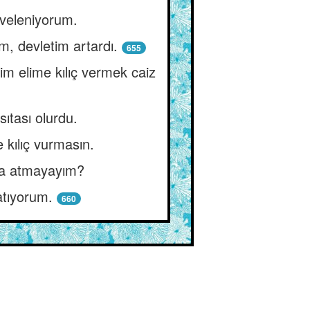
veleniyorum.
, devletim artardı.
655
 elime kılıç vermek caiz
sıtası olurdu.
 kılıç vurmasın.
uya atmayayım?
 atıyorum.
660