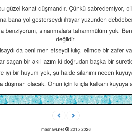
bu güzel kanat düşmandır. Çünkü sabredemiyor, cil
a bana yol gösterseydi ihtiyar yüzünden debdebem
a benziyorum, sınanmalara tahammülüm yok. Benim
değildir.
saydı da beni men etseydi kılıç, elimde bir zafer va
ar saçan bir akıl lazım ki doğrudan başka bir suretle
ve iyi bir huyum yok, şu halde silahımı neden kuy
na düşman olacak. Onun için kılıçla kalkanı kuyuya
masnavi.net
2015-2026