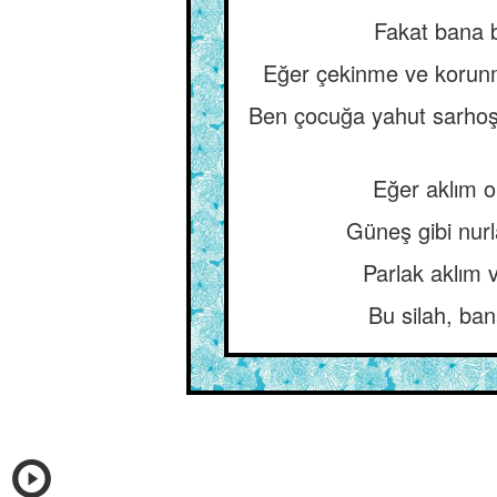
Fakat bana 
Eğer çekinme ve korunm
Ben çocuğa yahut sarhoş
Eğer aklım ol
Güneş gibi nurl
Parlak aklım 
Bu silah, ba