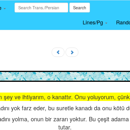
le
Search
Lines/Pg
Rand
m şey ve ihtiyarım, o kanattır. Onu yoluyorum, çü
adını yok farz eder, bu suretle kanadı da onu kötü
dını yolma, onun bir zararı yoktur. Bu çeşit adama
tutar.